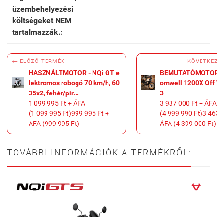
üzembehelyezési
költségeket NEM
tartalmazzák.:

KÖVETKE
ELŐZŐ TERMÉK
HASZNÁLTMOTOR - NQi GT e
BEMUTATÓMOTOR -
lektromos robogó 70 km/h, 60
omwell 1200X Off 
35x2, fehér/pir...
3
1 099 995 Ft + ÁFA
3 937 000 Ft + ÁFA
(1 099 995 Ft)
999 995 Ft +
(4 999 990 Ft)
3 46
ÁFA (999 995 Ft)
ÁFA (4 399 000 Ft)
TOVÁBBI INFORMÁCIÓK A TERMÉKRŐL: