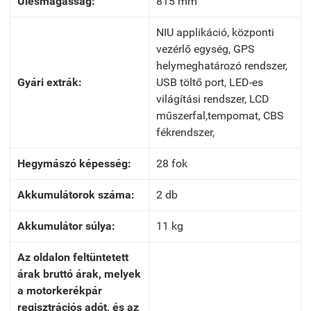
Ülésmagasság:
815 mm
NIU applikáció, központi
vezérlő egység, GPS
helymeghatározó rendszer,
Gyári extrák:
USB töltő port, LED-es
világítási rendszer, LCD
műszerfal,tempomat, CBS
fékrendszer,
Hegymászó képesség:
28 fok
Akkumulátorok száma:
2 db
Akkumulátor súlya:
11 kg
Az oldalon feltüntetett
árak bruttó árak, melyek
a motorkerékpár
regisztrációs adót, és az