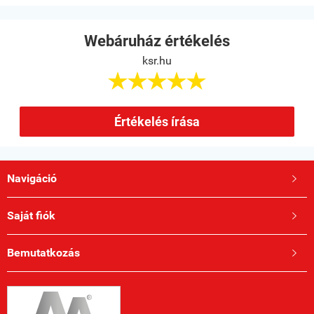
Webáruház értékelés
ksr.hu





Értékelés írása
Navigáció

Saját fiók

Bemutatkozás
