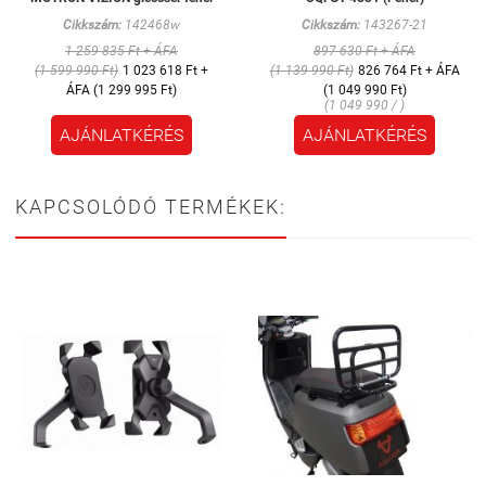
Cikkszám:
142468w
Cikkszám:
143267-21
1 259 835 Ft + ÁFA
897 630 Ft + ÁFA
(1 599 990 Ft)
1 023 618 Ft +
(1 139 990 Ft)
826 764 Ft + ÁFA
ÁFA (1 299 995 Ft)
(1 049 990 Ft)
(1 049 990 / )
AJÁNLATKÉRÉS
AJÁNLATKÉRÉS
KAPCSOLÓDÓ TERMÉKEK: