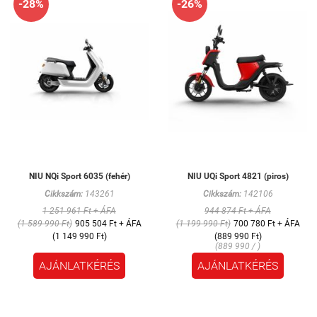
-28%
-26%
NIU NQi Sport 6035 (fehér)
NIU UQi Sport 4821 (piros)
Cikkszám:
143261
Cikkszám:
142106
1 251 961 Ft + ÁFA
944 874 Ft + ÁFA
(1 589 990 Ft)
905 504 Ft + ÁFA
(1 199 990 Ft)
700 780 Ft + ÁFA
(1 149 990 Ft)
(889 990 Ft)
(889 990 / )
AJÁNLATKÉRÉS
AJÁNLATKÉRÉS