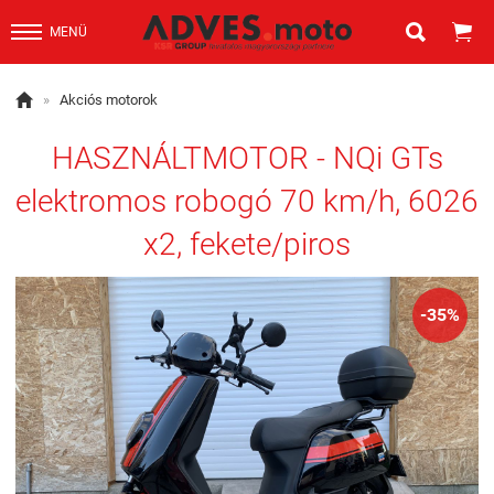


MENÜ

»
Akciós motorok
HASZNÁLTMOTOR - NQi GTs
elektromos robogó 70 km/h, 6026
x2, fekete/piros
-35%