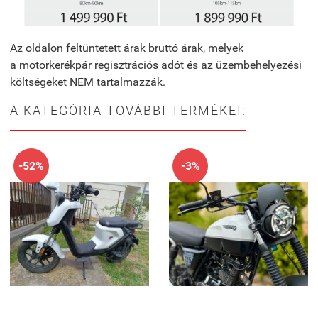
Az oldalon feltüntetett árak bruttó árak, melyek
a
m
otorkerékpár regisztrációs adó
t
és az üzembehelyezési
költségeket NEM tartalmazzák.
A KATEGÓRIA TOVÁBBI TERMÉKEI:
-52%
-3%