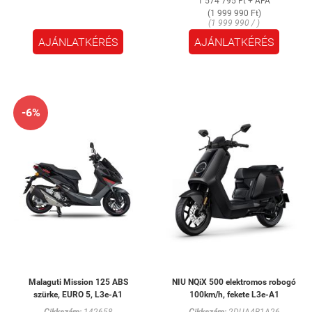
1 574 795 Ft + ÁFA
(1 999 990 Ft)
(1 999 990 / )
AJÁNLATKÉRÉS
AJÁNLATKÉRÉS
-6%
Malaguti Mission 125 ABS
NIU NQiX 500 elektromos robogó
szürke, EURO 5, L3e-A1
100km/h, fekete L3e-A1
Cikkszám:
142658
Cikkszám:
2DUA4B1A26