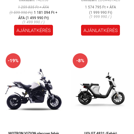
1 259 835 Ft + ÁFA
1 574 795 Ft + ÁFA
(1 599 990 Ft)
1 181 094 Ft +
(1 999 990 Ft)
(1 999 990 / )
ÁFA (1 499 990 Ft)
(1 499 990 / )
AJÁNLATKÉRÉS
AJÁNLATKÉRÉS
-19%
-8%
MOTRON VIZION gleccser fehér
UQi GT 4831 (Fehér)