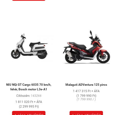
NIU NQi GT Cargo 6035 70 km/h,
Malaguti ADVentura 125 piros
fehér, Bosch motor L3e-A1
1 417 315 Ft + ÁFA
Cikkszám:
143266
(1 799 990 Ft)
(1 799 990 / )
1 811 020 Ft + ÁFA
(2 299 995 Ft)