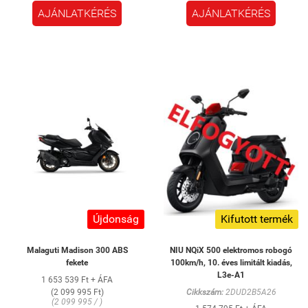
AJÁNLATKÉRÉS
AJÁNLATKÉRÉS
Újdonság
Kifutott termék
Malaguti Madison 300 ABS
NIU NQiX 500 elektromos robogó
fekete
100km/h, 10. éves limitált kiadás,
L3e-A1
1 653 539 Ft + ÁFA
(2 099 995 Ft)
Cikkszám:
2DUD2B5A26
(2 099 995 / )