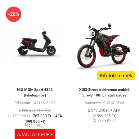
-28%
Kifutott termék
NIU MQi+ Sport 4842
XQi3 Street elektromos endúró
(fekete/piros)
L1e-B 10th Limitált kiadás
Cikkszám:
142166-21-BR
Cikkszám:
X32L6GB526
1 086 606 Ft + ÁFA
2 047 240 Ft + ÁFA
(1 379 990 Ft)
787 398 Ft + ÁFA
(2 599 995 Ft)
(2 599 995 / )
(999 995 Ft)
(999 995 / )
AJÁNLATKÉRÉS