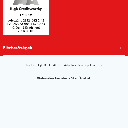
Elérhetőségek

ksr.hu -
Ly8 KFT
-
ÁSZF
-
Adatkezelési tájékoztató
Webáruház készítés
a StartÜzlettel.