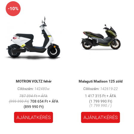
-10%
MOTRON VOLTZ fehér
Malaguti Madison 125 zöld
Cikkszám:
142480w
Cikkszám:
142619-22
787 394 Ft + ÁFA
1 417 315 Ft + ÁFA
(999 990 Ft)
708 654 Ft + ÁFA
(1 799 990 Ft)
(1 799 990 / )
(899 990 Ft)
AJÁNLATKÉRÉS
AJÁNLATKÉRÉS