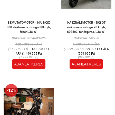
BEMUTATÓMOTOR - NIU NQiX
HASZNÁLTMOTOR - NQi GT
300 elektromos robogó 80km/h,
elektromos robogó 70 km/h,
fehér L3e-A1
6035x2, fehér/piros, L3e-A1
Cikkszám:
2D2A6W1826
Cikkszám:
142230
1 259 835 Ft + ÁFA
1 099 995 Ft + ÁFA
(1 599 990 Ft)
1 181 098 Ft +
(1 099 995 Ft)
999 995 Ft + ÁFA
ÁFA (1 499 995 Ft)
(999 995 Ft)
(1 499 995 / )
(999 995 / )
AJÁNLATKÉRÉS
AJÁNLATKÉRÉS
-12%