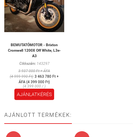
BEMUTATÓMOTOR - Brixton
Cromwell 1200X Off White, L3e-
A3
Cikkszám:
143297
3 937 000 Ft + ÁFA
(4 999 990 Ft)
3 463 780 Ft +
ÁFA (4 399 000 Ft)
(4 399 000 / )
AJÁNLATKÉRÉS
AJÁNLOTT TERMÉKEK: