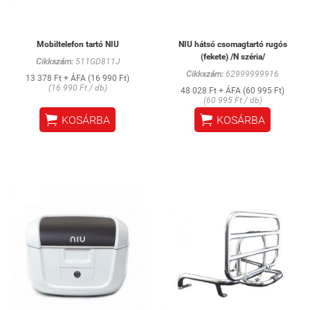
Mobiltelefon tartó NIU
NIU hátsó csomagtartó rugós
(fekete) /N széria/
Cikkszám:
511GD811J
Cikkszám:
62999999916
13 378 Ft + ÁFA (16 990 Ft)
(16 990 Ft / db)
48 028 Ft + ÁFA (60 995 Ft)
(60 995 Ft / db)


KOSÁRBA
KOSÁRBA