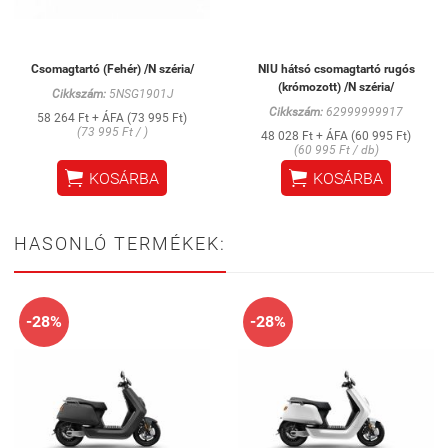
Csomagtartó (Fehér) /N széria/
NIU hátsó csomagtartó rugós
(krómozott) /N széria/
Cikkszám:
5NSG1901J
Cikkszám:
62999999917
58 264 Ft + ÁFA (73 995 Ft)
(73 995 Ft / )
48 028 Ft + ÁFA (60 995 Ft)
(60 995 Ft / db)


KOSÁRBA
KOSÁRBA
HASONLÓ TERMÉKEK:
-28%
-28%