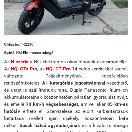
Cikkszám:
142230
Gyártó:
NIU Elektromos robogó
Az
N széria
a NIU elektromos okos robogók csúcsmodellje.
Az
NQi GTs Pro
,
az
NQi GT Pro
14 colos kerekekkel szerelt
változata. Teljesítményének megfelelően
rendszámköteles,
A1 kategóriás jogosítvánnyal
vezethető,
és utast is szállíthatunk rajta. Dupla Panasonic lítium-ion
akkumulátorainak köszönhetően páratlan gyorsulást nyújt,
és emellé
70 km/h végsebességet
, amivel akár
85
km-es
hatótáv
érhető el. Szervizelése az előírt karbantartások
betartása mellett igen csekély, köszönhetően kefe
nélküli
Bosch hátsó agymotorjának
és a kiváló minőségű