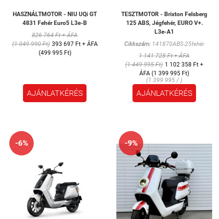
HASZNÁLTMOTOR - NIU UQi GT
TESZTMOTOR - Brixton Felsberg
4831 Fehér Euro5 L3e-B
125 ABS, Jégfehér, EURO V+.
L3e-A1
826 764 Ft + ÁFA
(1 049 990 Ft)
393 697 Ft + ÁFA
Cikkszám:
141870ABS-25fehér
(499 995 Ft)
1 141 728 Ft + ÁFA
(1 449 995 Ft)
1 102 358 Ft +
ÁFA (1 399 995 Ft)
(1 399 995 / )
AJÁNLATKÉRÉS
AJÁNLATKÉRÉS
-6%
-9%