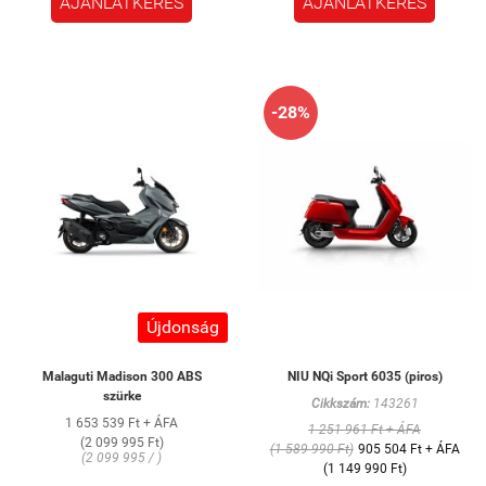
AJÁNLATKÉRÉS
AJÁNLATKÉRÉS
-28%
Újdonság
Malaguti Madison 300 ABS
NIU NQi Sport 6035 (piros)
szürke
Cikkszám:
143261
1 653 539 Ft + ÁFA
1 251 961 Ft + ÁFA
(2 099 995 Ft)
(1 589 990 Ft)
905 504 Ft + ÁFA
(2 099 995 / )
(1 149 990 Ft)