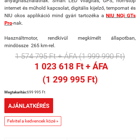
anyaghasználatnak. Smart LED világítás, GPS, non-stop
internet és műhold kapcsolat, digitális kijelző, tempomat és
NIU okos applikáció mind gyári tartozéka a
NIU NQi GTs
Pro
-nak.
Használtmotor, rendkívül megkímélt állapotban,
mindössze 265 km-rel.
1 574 795 Ft + ÁFA (1 999 990 Ft)
1 023 618 Ft + ÁFA
(1 299 995 Ft)
Megtakarítás:
699 995 Ft
AJÁNLATKÉRÉS
Felvitel a kedvencek közé »