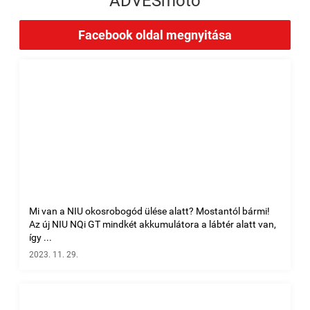
ADVESmoto
Facebook oldal megnyitása
Mi van a NIU okosrobogód ülése alatt? Mostantól bármi!
Az új NIU NQi GT mindkét akkumulátora a lábtér alatt van,
így ...
2023. 11. 29.