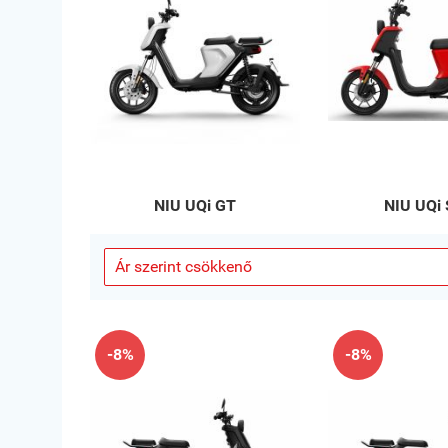
NIU UQi GT
NIU UQi 
-8%
-8%