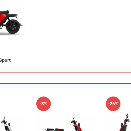
Sport
-8%
-26%