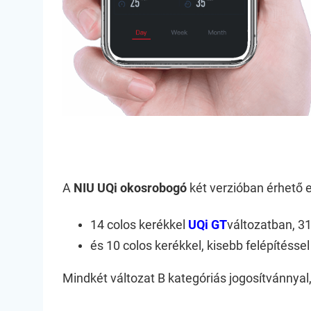
A
NIU UQi okosrobogó
két verzióban érhető e
14 colos kerékkel
UQi GT
változatban, 3
és 10 colos kerékkel, kisebb felépítésse
Mindkét változat B kategóriás jogosítvánnyal