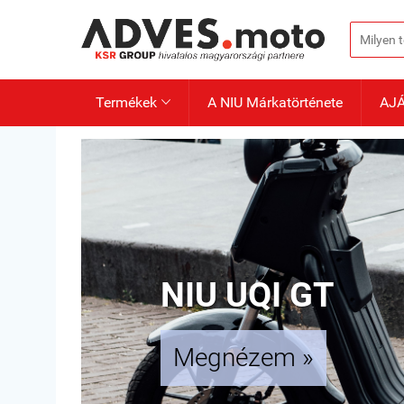
Termékek
A NIU Márkatörténete
AJ

NIU UQI GT
Megnézem
»