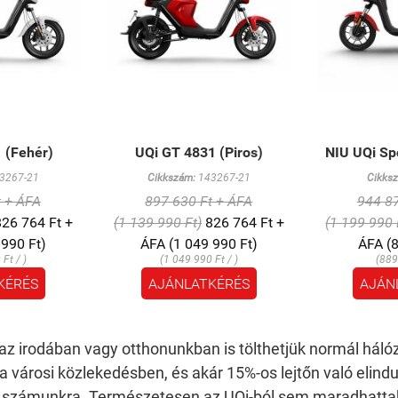
 (Fehér)
UQi GT 4831 (Piros)
NIU UQi Spo
3267-21
Cikkszám:
143267-21
Cikks
t + ÁFA
897 630 Ft + ÁFA
944 87
26 764 Ft +
(1 139 990 Ft)
826 764 Ft +
(1 199 990 
 990 Ft)
ÁFA (1 049 990 Ft)
ÁFA (8
Ft / )
(1 049 990 Ft / )
(889
KÉRÉS
AJÁNLATKÉRÉS
AJÁN
az irodában vagy otthonunkban is tölthetjük normál hálóz
t a városi közlekedésben, és akár 15%-os lejtőn való elind
t számunkra.
Természetesen az UQi-ból sem maradhattak