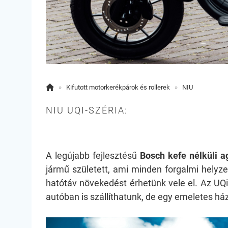

»
Kifutott motorkerékpárok és rollerek
»
NIU
NIU UQI-SZÉRIA:
A legújabb fejlesztésű
Bosch kefe nélküli 
jármű született, ami minden forgalmi helyz
hatótáv növekedést érhetünk vele el. Az UQ
autóban is szállíthatunk, de egy emeletes ház 