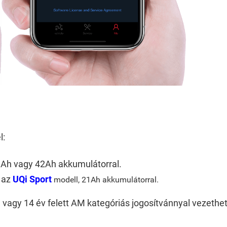
l:
1Ah vagy 42Ah akkumulátorral.
l az
UQi Sport
modell, 21Ah akkumulátorral.
, vagy 14 év felett AM kategóriás jogosítvánnyal vezeth