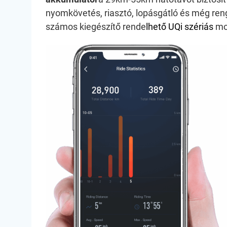
nyomkövetés, riasztó, lopásgátló és még reng
számos kiegészítő rende
lhető
UQi szériás
mo