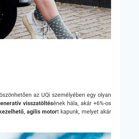
öszönhetően az UQi személyében egy olyan
generatív visszatöltés
ének hála, akár +6%-os
ezelhető, agilis motor
t kapunk, melyet akár