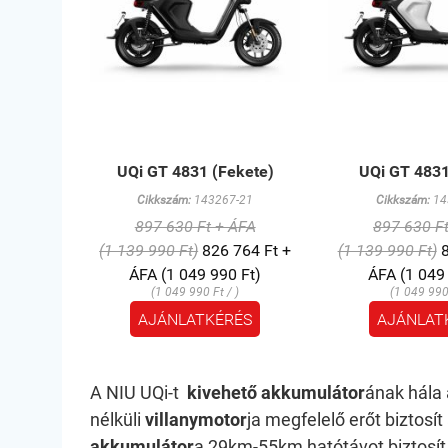
UQi GT 4831 (Fekete)
UQi GT 4831
Cikkszám:
143267-21
Cikkszám:
14
897 630 Ft + ÁFA
897 630 F
(1 139 990 Ft)
826 764 Ft +
(1 139 990 Ft)
8
ÁFA (1 049 990 Ft)
ÁFA (1 049
(1 049 990 Ft / )
(1 049 990 
AJÁNLATKÉRÉS
AJÁNLAT
A NIU UQi-t
kivehető akkumulátor
ának hála 
nélküli
villanymotor
ja megfelelő erőt biztosí
akkumulátor
a 29km-55km hatótávot biztosí