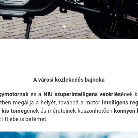
A városi közlekedés bajnoka
agymotornak
és a
NIU szuperintelligens vezérlés
ének k
etben megállja a helyét, továbbá a motor
intelligens re
i
kis tömeg
ének és méreteinek köszönhetően
könnyen k
liftjébe is beférhet.