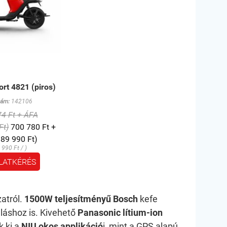
rt 4821 (piros)
zám:
142106
4 Ft + ÁFA
Ft)
700 780 Ft +
89 990 Ft)
 990 Ft / )
LATKÉRÉS
atról.
1500W teljesítményű Bosch
kefe
uláshoz is. Kivehető
Panasonic lítium-ion
 ki a
NIU okos applikáció
i, mint a GPS alapú