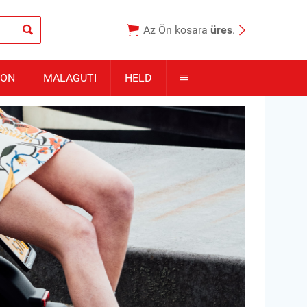



Az Ön kosara
üres
.
TON
MALAGUTI
HELD
