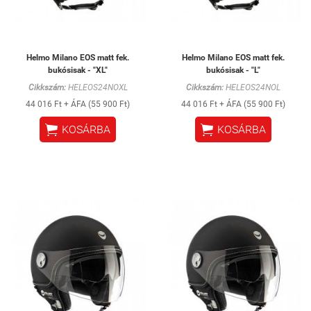
Helmo Milano EOS matt fek.
Helmo Milano EOS matt fek.
bukósisak - "XL"
bukósisak - "L"
Cikkszám:
HELEOS24NOXL
Cikkszám:
HELEOS24NOL
44 016 Ft + ÁFA (55 900 Ft)
44 016 Ft + ÁFA (55 900 Ft)


KOSÁRBA
KOSÁRBA