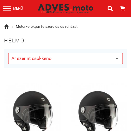


MENÜ

»
Motorkerékpár felszerelés és ruházat
HELMO: