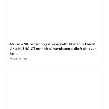
Mi van a NIU okosrobogód ülése alatt? Mostantól bármi!
Az új NIU NQi GT mindkét akkumulátora a lábtér alatt van,
így ...
2023. 11. 29.