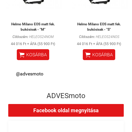
Helmo Milano EOS matt fek.
Helmo Milano EOS matt fek.
bukósisak - "M"
bukósisak - "S"
Cikkszám:
HELEOS24NOM
Cikkszám:
HELEOS24NOS
44 016 Ft + ÁFA (55 900 Ft)
44 016 Ft + ÁFA (55 900 Ft)


KOSÁRBA
KOSÁRBA
@advesmoto
ADVESmoto
Facebook oldal megnyitása