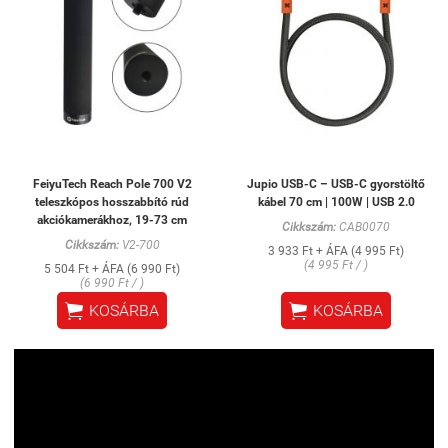
FeiyuTech Reach Pole 700 V2
Jupio USB-C – USB-C gyorstöltő
teleszkópos hosszabbító rúd
kábel 70 cm | 100W | USB 2.0
akciókamerákhoz, 19-73 cm
Cikkszám:
CAB0070
Cikkszám:
V2-700
3 933 Ft + ÁFA (4 995 Ft)
(4 995 Ft / )
5 504 Ft + ÁFA (6 990 Ft)
(6 990 Ft / )


KOSÁRBA
KOSÁRBA