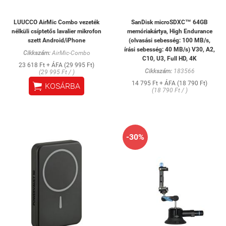
LUUCCO AirMic Combo vezeték
SanDisk microSDXC™ 64GB
nélküli csíptetős lavalier mikrofon
memóriakártya, High Endurance
szett Android/iPhone
(olvasási sebesség: 100 MB/s,
írási sebesség: 40 MB/s) V30, A2,
Cikkszám:
AirMic-Combo
C10, U3, Full HD, 4K
23 618 Ft + ÁFA (29 995 Ft)
Cikkszám:
183566
(29 995 Ft / )
14 795 Ft + ÁFA (18 790 Ft)

KOSÁRBA
(18 790 Ft / )
-30%