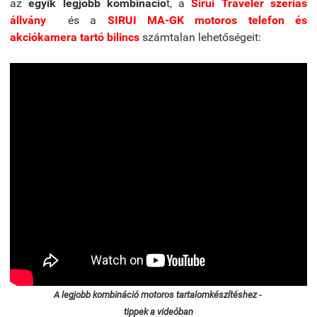
az
egyik legjobb kombináció
t, a
Sirui Traveler szériás
állvány
és a
SIRUI MA-GK motoros telefon és
akciókamera tartó bilincs
számtalan lehetőségeit:
A legjobb kombináció motoros tartalomkészítéshez -
tippek a videóban