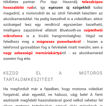
tökéletes partner.
Pro tipp
: Használj
teleszkópos
hosszabbító rud
at, így
egészen új szögekből
tudsz
magadról, a motorodról és az útról felvételt készíteni az
akciókameráddal. Ha pedig beszélnél is a videódban, akkor
szükséged lesz egy rendkívül egyszerűen kezelhető,
intelligens zajszűrővel ellátott Bluetooth-os
csíptethető
mikrofonra
is a kiváló hangminőséghez. Végül ne
feledkezz meg a
mágneses powerbankról
- hiszen a
telefonod gyorsabban fog a felvételek miatt merülni, sem a
nagy sebességű memóriakártyá
ról - az akciókamerád
szeretni fog érte.
KEZDD EL A MOTOROS
TARTALOMKÉSZÍTÉST
Ha megfordult már a fejedben, hogy motoros videókat
forgatnál, akár egyedül, ne habozz, vágj bele! A fenti
eszközök megfelelő használatával gond nélkül vehetsz fel
olyan motoros tartalmakat, amivel akár másoknak is