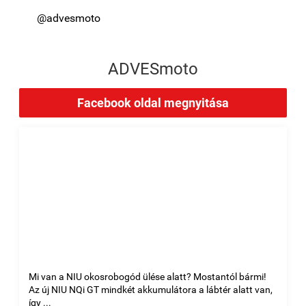
@advesmoto
ADVESmoto
Facebook oldal megnyitása
Mi van a NIU okosrobogód ülése alatt? Mostantól bármi!
Az új NIU NQi GT mindkét akkumulátora a lábtér alatt van,
így ...