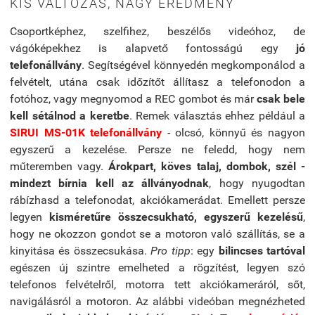
KIS VÁLTOZÁS, NAGY EREDMÉNY
Csoportképhez, szelfihez, beszélős videóhoz, de
vágóképekhez is alapvető fontosságú egy
jó
telefonállvány
. Segítségével könnyedén megkomponálod a
felvételt, utána csak időzítőt állítasz a telefonodon a
fotóhoz, vagy megnyomod a REC gombot és már
csak bele
kell sétálnod a keretbe
. Remek választás ehhez például a
SIRUI MS-01K telefonállvány
- olcsó, könnyű és nagyon
egyszerű a kezelése. Persze ne feledd, hogy nem
műteremben vagy.
Árokpart, köves talaj, dombok, szél -
mindezt bírnia kell az állványodnak
, hogy nyugodtan
rábízhasd a telefonodat, akciókamerádat. Emellett persze
legyen
kisméretűre összecsukható, egyszerű kezelésű
,
hogy ne okozzon gondot se a motoron való szállítás, se a
kinyitása és összecsukása.
Pro tipp
: egy
bilincses tartóval
egészen új szintre emelheted a rögzítést, legyen szó
telefonos felvételről, motorra tett akciókameráról, sőt,
navigálásról a motoron. Az alábbi videóban megnézheted