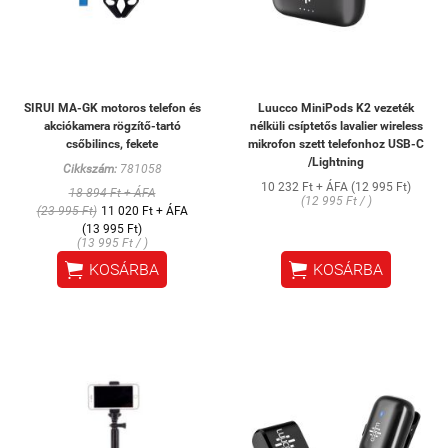
SIRUI MA-GK motoros telefon és
Luucco MiniPods K2 vezeték
akciókamera rögzítő-tartó
nélküli csíptetős lavalier wireless
csőbilincs, fekete
mikrofon szett telefonhoz USB-C
/Lightning
Cikkszám:
781058
10 232 Ft + ÁFA (12 995 Ft)
18 894 Ft + ÁFA
(12 995 Ft / )
(23 995 Ft)
11 020 Ft + ÁFA
(13 995 Ft)
(13 995 Ft / )


KOSÁRBA
KOSÁRBA