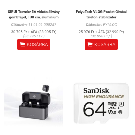
SIRUI Traveler 5A videós állvány
FeiyuTech VLOG Pocket Gimbal
gömbfejjel, 138 cm, alumínium
telefon stabilizátor
Cikkszám:
11-01-01-000257
Cikkszám:
FY-VLOG
30 705 Ft + ÁFA (38 995 Ft)
25 976 Ft + ÁFA (32 990 Ft)
(38 995 Ft / )
(32 990 Ft / )


KOSÁRBA
KOSÁRBA