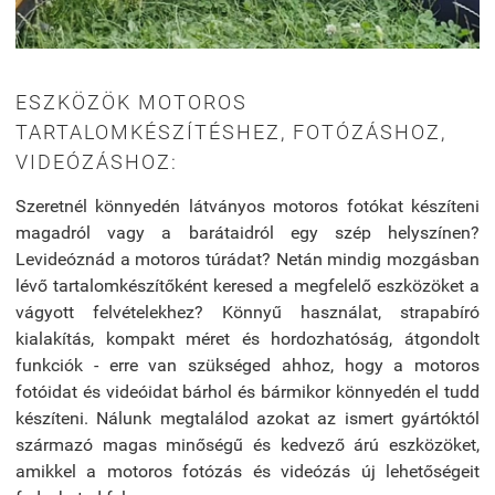
ESZKÖZÖK MOTOROS
TARTALOMKÉSZÍTÉSHEZ, FOTÓZÁSHOZ,
VIDEÓZÁSHOZ:
Szeretnél könnyedén látványos motoros fotókat készíteni
magadról vagy a barátaidról egy szép helyszínen?
Levideóznád a motoros túrádat?
Netán mindig mozgásban
lévő tartalomkészítőként keresed a megfelelő eszközöket a
vágyott felvételekhez? Könnyű használat, strapabíró
kialakítás, kompakt méret és hordozhatóság, átgondolt
funkciók - erre van szükséged ahhoz, hogy a motoros
fotóidat és videóidat bárhol és bármikor könnyedén el tudd
készíteni. Nálunk megtalálod azokat az ismert gyártóktól
származó magas minőségű és kedvező árú eszközöket,
amikkel a motoros fotózás és videózás új lehetőségeit