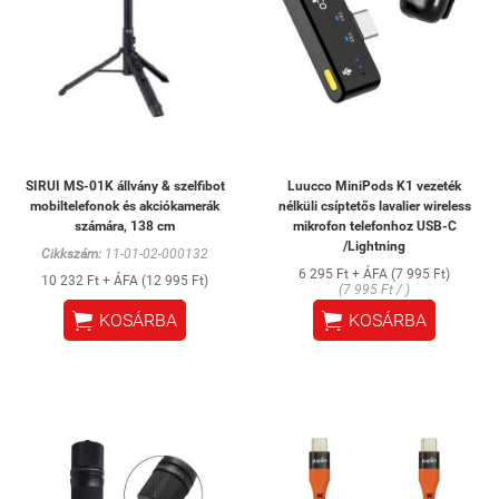
SIRUI MS-01K állvány & szelfibot
Luucco MiniPods K1 vezeték
mobiltelefonok és akciókamerák
nélküli csíptetős lavalier wireless
számára, 138 cm
mikrofon telefonhoz USB-C
/Lightning
Cikkszám:
11-01-02-000132
6 295 Ft + ÁFA (7 995 Ft)
10 232 Ft + ÁFA (12 995 Ft)
(7 995 Ft / )


KOSÁRBA
KOSÁRBA