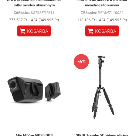
roller minden útviszonyra
menetrögzítő kamera
Cikkszám:
KST33FD1E11
Cikkszám:
5415N7110020
275 587 Ft + ÁFA (349 995 Ft)
118 106 Ft + ÁFA (149 995 Ft)


KOSÁRBA
KOSÁRBA
-6%
Mio MiVue MP30 GPS
SIRUI Traveler 5C videós állvány