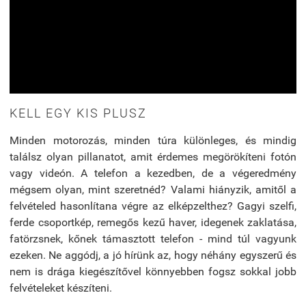
KELL EGY KIS PLUSZ
Minden motorozás, minden túra különleges, és mindig
találsz olyan pillanatot, amit érdemes megörökíteni fotón
vagy videón. A telefon a kezedben, de a végeredmény
mégsem olyan, mint szeretnéd? Valami hiányzik, amitől a
felvételed hasonlítana végre az elképzelthez? Gagyi szelfi,
ferde csoportkép, remegős kezű haver, idegenek zaklatása,
fatörzsnek, kőnek támasztott telefon - mind túl vagyunk
ezeken. Ne aggódj, a jó hírünk az, hogy néhány egyszerű és
nem is drága kiegészítővel könnyebben fogsz sokkal jobb
felvételeket készíteni.