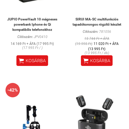
JUPIO PowerVault 10 mágneses
SIRUI MA-SC multifunkciós
powerbank Iphone és Qi
tapadókorongos rögzítő készlet
kompatibilis telefonokhoz
Cikkszám:
781056
Cikkszám:
JPV0410
15 744 Ft + ÁFA
14 169 Ft + ÁFA (17 995 Ft)
(19 995 Ft)
11 020 Ft + ÁFA
(17 995 Ft / )
(13 995 Ft)
(13 995 Ft / db)


KOSÁRBA
KOSÁRBA
-42%