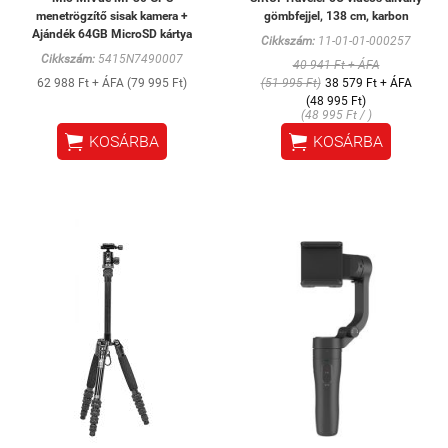
menetrögzítő sisak kamera +
gömbfejjel, 138 cm, karbon
Ajándék 64GB MicroSD kártya
Cikkszám:
11-01-01-000257
Cikkszám:
5415N7490007
40 941 Ft + ÁFA
62 988 Ft + ÁFA (79 995 Ft)
(51 995 Ft)
38 579 Ft + ÁFA
(48 995 Ft)
(48 995 Ft / )


KOSÁRBA
KOSÁRBA