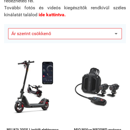
fedezheted fel.
További fotós és videós kiegészítők rendkívül széles
kínálatát találod
ide kattintva.
NIU KQi 300X Limitált elektromos
MIO MiVue M820WD motoros