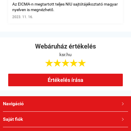
Az EICMA-n megtartott teljes NIU sajtótájékoztató magyar
nyelven is megnézhető.
2023. 11. 16.
Webáruház értékelés
ksr.hu





Értékelés írása
Navigáció

Saját fiók
