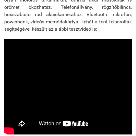
örömet okozhatsz. Telefonállvány, rögzítőbilincs,
hosszabbító rúd akciókamerához, Bluetooth mikrofon,
powerbank, videós memóriakártya - tehát a fent felsoroltak
segítségével készült az alábbi tesztvideó is: