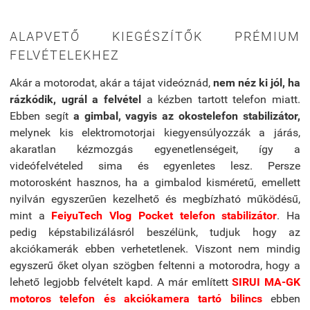
ALAPVETŐ KIEGÉSZÍTŐK PRÉMIUM
FELVÉTELEKHEZ
Akár a motorodat, akár a tájat videóznád,
nem néz ki jól, ha
rázkódik, ugrál a felvétel
a kézben tartott telefon miatt.
Ebben segít
a gimbal, vagyis az okostelefon stabilizátor,
melynek kis elektromotorjai kiegyensúlyozzák a járás,
akaratlan kézmozgás egyenetlenségeit, így a
videófelvételed sima és egyenletes lesz. Persze
motorosként hasznos, ha a gimbalod kisméretű, emellett
nyilván egyszerűen kezelhető és megbízható működésű,
mint a
FeiyuTech Vlog Pocket telefon stabilizátor
. Ha
pedig képstabilizálásról beszélünk, tudjuk hogy az
akciókamerák ebben verhetetlenek. Viszont nem mindig
egyszerű őket olyan szögben feltenni a motorodra, hogy a
lehető legjobb felvételt kapd. A már említett
SIRUI MA-GK
motoros telefon és akciókamera tartó bilincs
ebben