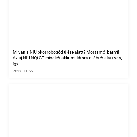
Mi van a NIU okosrobogód ülése alatt? Mostantól bármi!
Az új NIU NQi GT mindkét akkumulátora a lábtér alatt van,
így ...
2023. 11. 29.