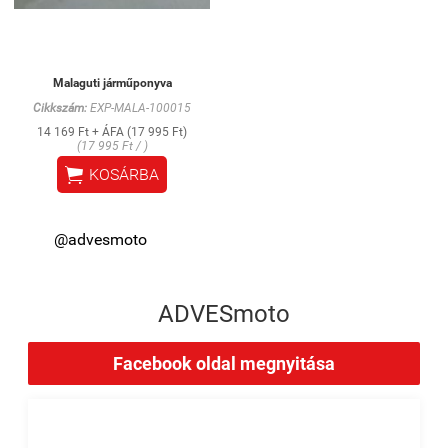
Malaguti járműponyva
Cikkszám:
EXP-MALA-100015
14 169 Ft + ÁFA (17 995 Ft)
(17 995 Ft / )

KOSÁRBA
@advesmoto
ADVESmoto
Facebook oldal megnyitása