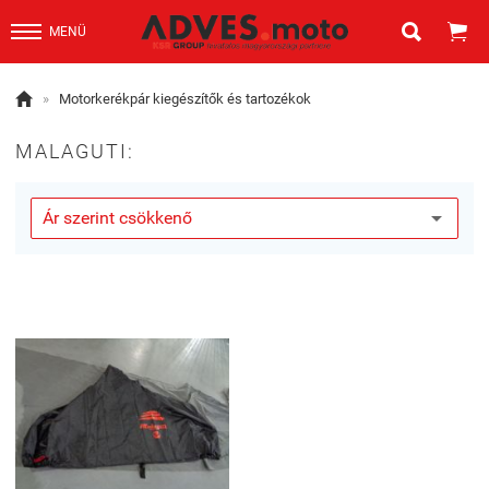


MENÜ

»
Motorkerékpár kiegészítők és tartozékok
MALAGUTI: