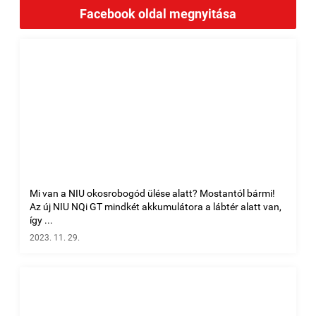
Facebook oldal megnyitása
Mi van a NIU okosrobogód ülése alatt? Mostantól bármi!
Az új NIU NQi GT mindkét akkumulátora a lábtér alatt van,
így ...
2023. 11. 29.