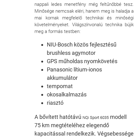
nappali ledes menetfény még feltűnőbbé tesz.
Minősége nemcsak eléri, hanem meg is haladja a
mai kornak megfelelő technikai és minőségi
követelményeket. Világszínvonalú technika bújik
meg a formás testben:
NIU-Bosch közös fejlesztésű
brushless agymotor
GPS műholdas nyomkövetés
Panasonic lítium-ionos
akkumulátor
tempomat
okosalkalmazás
riasztó
A bővített hatótávú
modell
NQi Sport 6035
75 km megtételéhez elegendő
kapacitással rendelkezik. Végsebessége