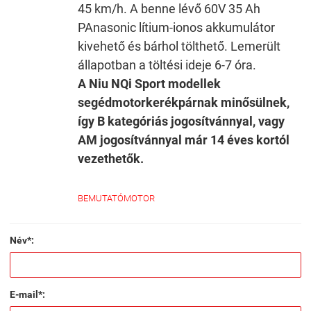
45 km/h. A benne lévő 60V 35 Ah
PAnasonic lítium-ionos akkumulátor
kivehető és bárhol tölthető. Lemerült
állapotban a töltési ideje 6-7 óra.
A Niu NQi Sport modellek
segédmotorkerékpárnak minősülnek,
így B kategóriás jogosítvánnyal, vagy
AM jogosítvánnyal már 14 éves kortól
vezethetők.
BEMUTATÓMOTOR
Név*:
E-mail*: