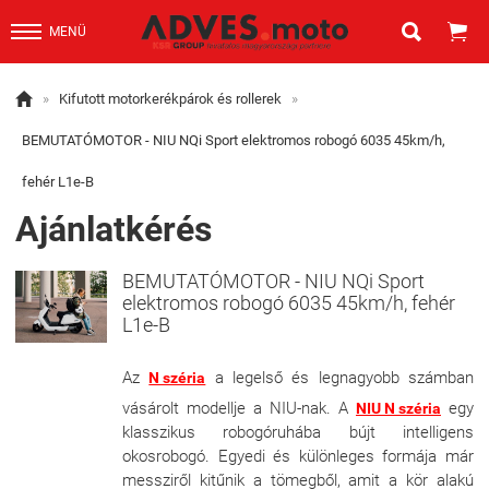


MENÜ

»
Kifutott motorkerékpárok és rollerek
»
BEMUTATÓMOTOR - NIU NQi Sport elektromos robogó 6035 45km/h,
fehér L1e-B
Ajánlatkérés
BEMUTATÓMOTOR - NIU NQi Sport
elektromos robogó 6035 45km/h, fehér
L1e-B
Az
a legelső és legnagyobb számban
N széria
vásárolt modellje a NIU-nak. A
egy
NIU N széria
klasszikus robogóruhába bújt intelligens
okosrobogó. Egyedi és különleges formája már
messziről kitűnik a tömegből, amit a kör alakú