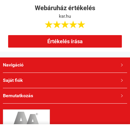
Webáruház értékelés
ksr.hu





Értékelés írása
Navigáció

Saját fiók

Bemutatkozás
