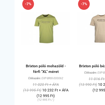
-7%
-7%
Brixton póló mohazöld -
Brixton póló b
férfi "XL" méret
Cikkszám:
EXP-B
Cikkszám:
EXP-BRIX-000062
11 016 Ft
11 020 Ft + ÁFA
(13 990 Ft)
10 2
(13 995 Ft)
10 232 Ft + ÁFA
(12 995
(12 995 Ft)
(12 995 Ft / )