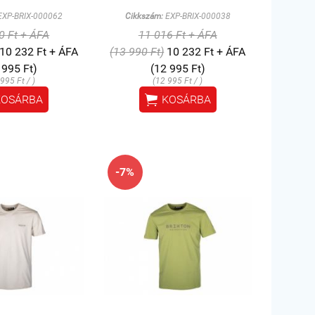
XP-BRIX-000062
Cikkszám:
EXP-BRIX-000038
0 Ft + ÁFA
11 016 Ft + ÁFA
10 232 Ft + ÁFA
(13 990 Ft)
10 232 Ft + ÁFA
 995 Ft)
(12 995 Ft)
995 Ft / )
(12 995 Ft / )

KOSÁRBA
KOSÁRBA
-7%