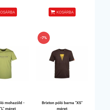

KOSÁRBA
KOSÁRBA
-7%
óló mohazöld -
Brixton póló barna "XS"
 "L" méret
méret