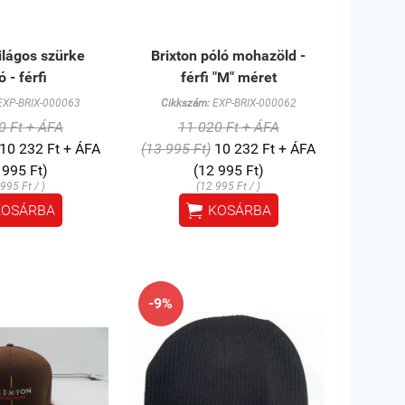
ilágos szürke
Brixton póló mohazöld -
ó - férfi
férfi "M" méret
XP-BRIX-000063
Cikkszám:
EXP-BRIX-000062
0 Ft + ÁFA
11 020 Ft + ÁFA
10 232 Ft + ÁFA
(13 995 Ft)
10 232 Ft + ÁFA
 995 Ft)
(12 995 Ft)
995 Ft / )
(12 995 Ft / )

KOSÁRBA
KOSÁRBA
-9%