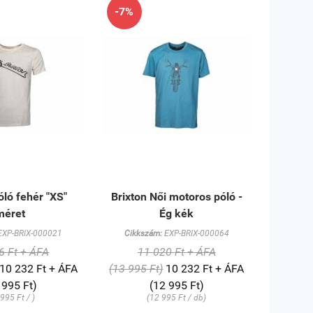
-7%
óló fehér "XS"
Brixton Női motoros póló -
méret
Ég kék
XP-BRIX-000021
Cikkszám:
EXP-BRIX-000064
6 Ft + ÁFA
11 020 Ft + ÁFA
10 232 Ft + ÁFA
(13 995 Ft)
10 232 Ft + ÁFA
 995 Ft)
(12 995 Ft)
995 Ft / )
(12 995 Ft / db)