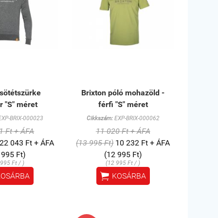
 sötétszürke
Brixton póló mohazöld -
r "S" méret
férfi "S" méret
XP-BRIX-000023
Cikkszám:
EXP-BRIX-000062
1 Ft + ÁFA
11 020 Ft + ÁFA
22 043 Ft + ÁFA
(13 995 Ft)
10 232 Ft + ÁFA
 995 Ft)
(12 995 Ft)
995 Ft / )
(12 995 Ft / )

KOSÁRBA
KOSÁRBA