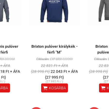
nis pulóver
Brixton pulóver királykék -
Brixton
férfi
férfi "M"
pulóve
RIX-000068
Cikkszám:
EXP-BRIX-000069
Cikkszám:
E
 + ÁFA
22 831 Ft + ÁFA
22 83
18 Ft + ÁFA
(28 995 Ft)
22 043 Ft + ÁFA
(28 995 Ft)
 Ft)
(27 995 Ft)
(27
t / )
(27 995 Ft / )
(27 


ÁRBA
KOSÁRBA