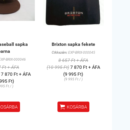
aseball sapka
Brixton sapka fekete
barna
Cikkszám:
EXP-BRIX-000045
XP-BRIX-000046
8 657 Ft + ÁFA
 Ft + ÁFA
(10 995 Ft)
7 870 Ft + ÁFA
7 870 Ft + ÁFA
(9 995 Ft)
(9 995 Ft / )
 995 Ft)
995 Ft / )

KOSÁRBA
KOSÁRBA