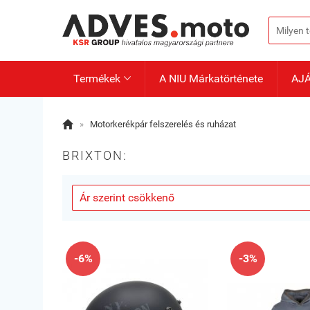
Termékek
A NIU Márkatörténete
AJ


»
Motorkerékpár felszerelés és ruházat
BRIXTON:
-6%
-3%