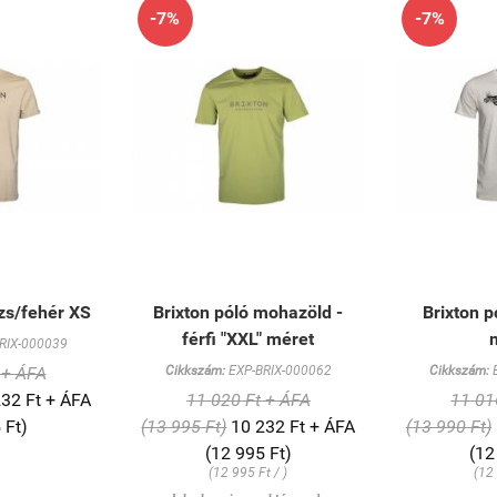
-7%
-7%
ézs/fehér XS
Brixton póló mohazöld -
Brixton p
férfi "XXL" méret
RIX-000039
 + ÁFA
Cikkszám:
EXP-BRIX-000062
Cikkszám:
E
32 Ft + ÁFA
11 020 Ft + ÁFA
11 01
 Ft)
(13 995 Ft)
10 232 Ft + ÁFA
(13 990 Ft)
(12 995 Ft)
(12
(12 995 Ft / )
(12 