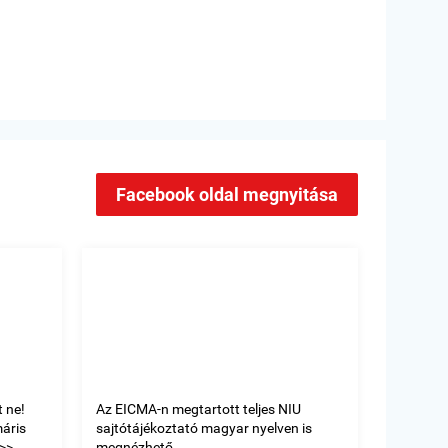
Facebook oldal megnyitása
 ne!
Az EICMA-n megtartott teljes NIU
máris
sajtótájékoztató magyar nyelven is
> ...
megnézhető.