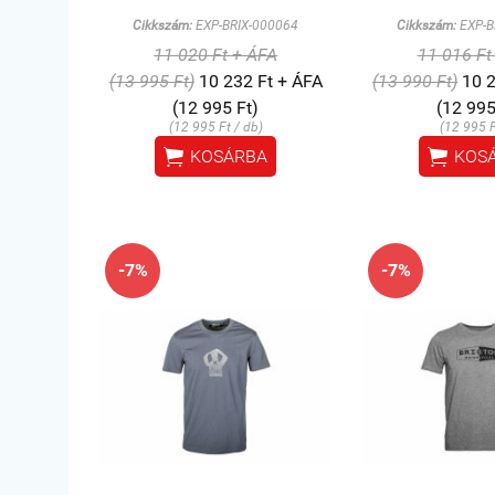
Cikkszám:
EXP-BRIX-000064
Cikkszám:
EXP-B
11 020 Ft + ÁFA
11 016 Ft
(13 995 Ft)
10 232 Ft + ÁFA
(13 990 Ft)
10 2
(12 995 Ft)
(12 995
(12 995 Ft / db)
(12 995 F


KOSÁRBA
KOS
-7%
-7%