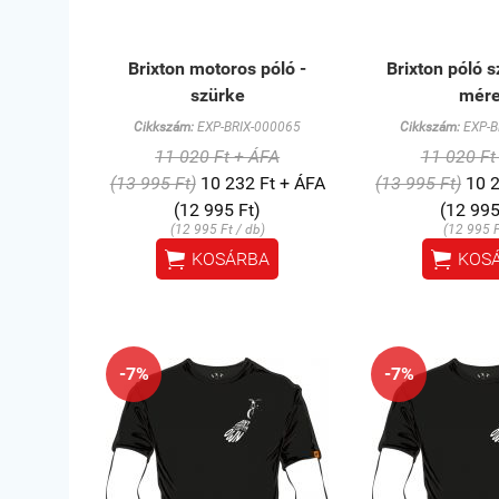
Brixton motoros póló -
Brixton póló s
szürke
mére
Cikkszám:
EXP-BRIX-000065
Cikkszám:
EXP-B
11 020 Ft + ÁFA
11 020 Ft
(13 995 Ft)
10 232 Ft + ÁFA
(13 995 Ft)
10 2
(12 995 Ft)
(12 995
(12 995 Ft / db)
(12 995 F


KOSÁRBA
KOS
-7%
-7%