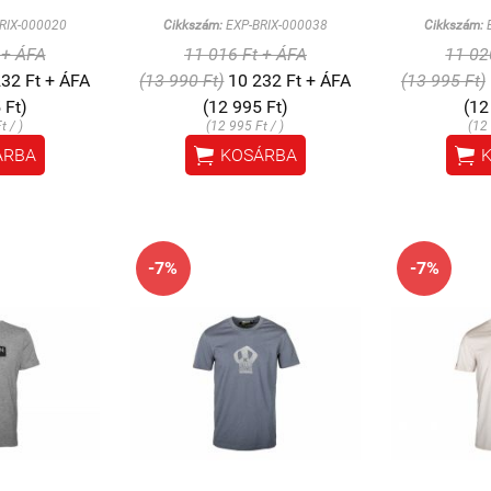
RIX-000020
Cikkszám:
EXP-BRIX-000038
Cikkszám:
E
 + ÁFA
11 016 Ft + ÁFA
11 02
32 Ft + ÁFA
(13 990 Ft)
10 232 Ft + ÁFA
(13 995 Ft)
 Ft)
(12 995 Ft)
(12
t / )
(12 995 Ft / )
(12 


ÁRBA
KOSÁRBA
-7%
-7%