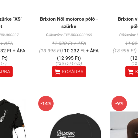
zürke "XS"
Brixton Női motoros póló -
Brixton v
t
szürke
pól
RIX-000037
Cikkszám:
EXP-BRIX-000065
Cikkszám:
E
 + ÁFA
11 020 Ft + ÁFA
11 02
32 Ft + ÁFA
(13 995 Ft)
10 232 Ft + ÁFA
(13 995 Ft)
 Ft)
(12 995 Ft)
(12
t / )
(12 995 Ft / db)
(12 


ÁRBA
KOSÁRBA
-14%
-9%