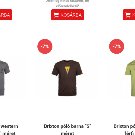
Jelenleg nincs raktáron, de
előrendelhető!


ÁRBA
KOSÁRBA
-7%
-7%
ó western
Brixton póló barna "S"
Brixton p
" méret
méret
férfi