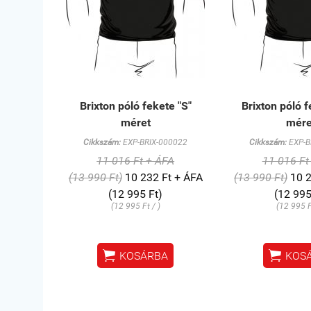
Brixton póló fekete "S"
Brixton póló f
méret
mére
Cikkszám:
EXP-BRIX-000022
Cikkszám:
EXP-B
11 016 Ft + ÁFA
11 016 Ft
(13 990 Ft)
10 232 Ft + ÁFA
(13 990 Ft)
10 2
(12 995 Ft)
(12 995
(12 995 Ft / )
(12 995 F


KOSÁRBA
KOS