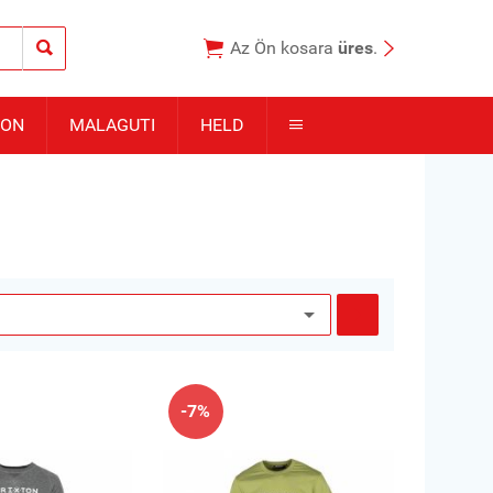



Az Ön kosara
üres
.
TON
MALAGUTI
HELD


-7%