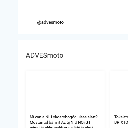
@advesmoto
ADVESmoto
Mi van a NIU okosrobogód ülése alatt?
Tökélet
Mostantól bármi! Az új NIU NQi GT
BRIXTO
mindkét akkumulátora a lábtér alatt