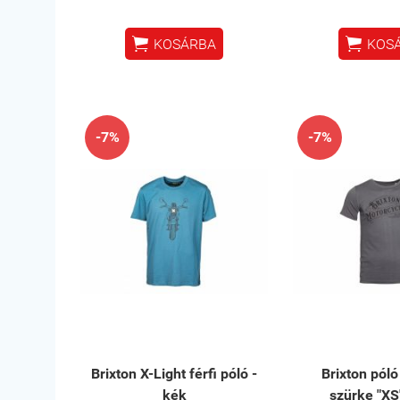


KOSÁRBA
KOS
-7%
-7%
Brixton X-Light férfi póló -
Brixton pól
kék
szürke "XS