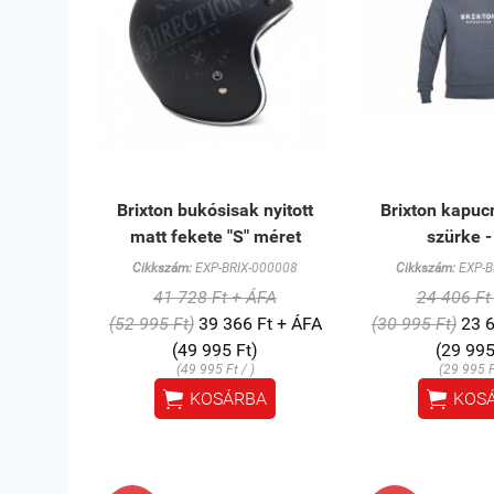
Brixton bukósisak nyitott
Brixton kapuc
matt fekete "S" méret
szürke - 
Cikkszám:
EXP-BRIX-000008
Cikkszám:
EXP-B
41 728 Ft + ÁFA
24 406 Ft
(52 995 Ft)
39 366 Ft + ÁFA
(30 995 Ft)
23 6
(49 995 Ft)
(29 995
(49 995 Ft / )
(29 995 F


KOSÁRBA
KOS