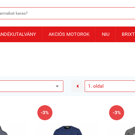
ÁNDÉKUTALVÁNY
AKCIÓS MOTOROK
NIU
BRIX

-3%
-3%