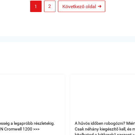
2
1
Következő oldal

esség a legapróbb részletekig.
A hűvös időben robogózni? Miért
N Cromwell 1200 >>>
Csak néhány kiegészítő kell, és 
kitolhatod a kétkerekű szezont >>