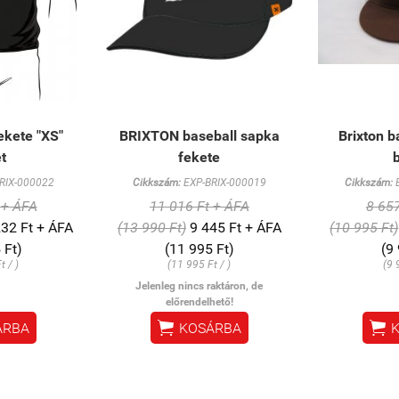
ekete "XS"
BRIXTON baseball sapka
Brixton b
t
fekete
RIX-000022
Cikkszám:
EXP-BRIX-000019
Cikkszám:
E
 + ÁFA
11 016 Ft + ÁFA
8 657
32 Ft + ÁFA
(13 990 Ft)
9 445 Ft + ÁFA
(10 995 Ft)
 Ft)
(11 995 Ft)
(9
t / )
(11 995 Ft / )
(9 
Jelenleg nincs raktáron, de
előrendelhető!


ÁRBA
KOSÁRBA