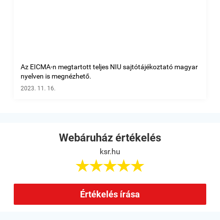
Az EICMA-n megtartott teljes NIU sajtótájékoztató magyar
nyelven is megnézhető.
2023. 11. 16.
Webáruház értékelés
ksr.hu





Értékelés írása