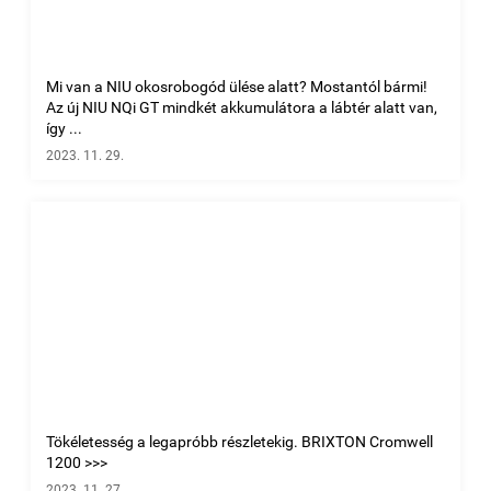
Mi van a NIU okosrobogód ülése alatt? Mostantól bármi!
Az új NIU NQi GT mindkét akkumulátora a lábtér alatt van,
így ...
2023. 11. 29.
Tökéletesség a legapróbb részletekig. BRIXTON Cromwell
1200 >>>
2023. 11. 27.