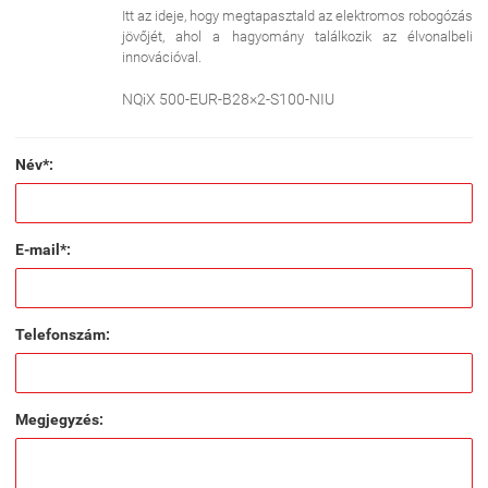
Itt az ideje, hogy megtapasztald az elektromos robogózás
jövőjét, ahol a hagyomány találkozik az élvonalbeli
innovációval.
NQiX 500-EUR-B28×2-S100-NIU
Név*:
E-mail*:
Telefonszám:
Megjegyzés: