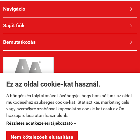
Navigáció

Saját fiók

Bemutatkozás

Ez az oldal cookie-kat használ.
A böngészés folytatásával jóváhagyja, hogy használjunk az oldal
működéséhez szükséges cookie-kat. Statisztikai, marketing célú
vagy személyre szabással kapcsolatos cookie-kat csak az Ön
hozzájárulása után használunk.
Elérhetőségek

Részletes adatkezelési tájékoztató »
Nem kötelezőek elutasítása