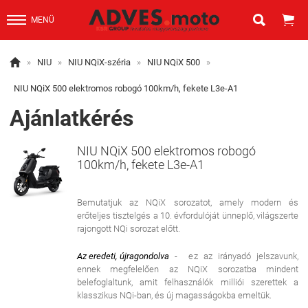


MENÜ

»
NIU
»
NIU NQiX-széria
»
NIU NQiX 500
»
NIU NQiX 500 elektromos robogó 100km/h, fekete L3e-A1
Ajánlatkérés
NIU NQiX 500 elektromos robogó
100km/h, fekete L3e-A1
Bemutatjuk az NQiX sorozatot, amely modern és
erőteljes tisztelgés a 10. évfordulóját ünneplő, világszerte
rajongott NQi sorozat előtt.
Az eredeti, újragondolva
- ez az irányadó jelszavunk,
ennek megfelelően az NQiX sorozatba mindent
belefoglaltunk, amit felhasználók milliói szerettek a
klasszikus NQi-ban, és új magasságokba emeltük.