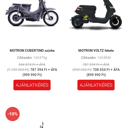
MOTRON CUBERTINO szürke
MOTRON VOLTZ fekete
Cikkszám:
142470g
Cikkszám:
142480b
944 874 Ft + ÁFA
787 394 Ft + ÁFA
(1 199 990 Ft)
787 394 Ft + ÁFA
(999 990 Ft)
708 654 Ft + ÁFA
(999 990 Ft)
(899 990 Ft)
AJÁNLATKÉRÉS
AJÁNLATKÉRÉS
-10%