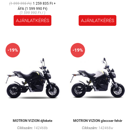
(1 999 995 Ft)
1 259 835 Ft +
ÁFA (1 599 990 Ft)
(1 599 990 Ft / )
AJÁNLATKÉRÉS
AJÁNLATKÉRÉS
-19%
-19%
MOTRON VIZION éjfekete
MOTRON VIZION gleccser fehér
Cikkszám:
142468b
Cikkszám:
142468w