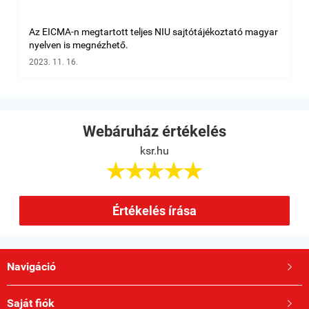
Az EICMA-n megtartott teljes NIU sajtótájékoztató magyar
nyelven is megnézhető.
2023. 11. 16.
Webáruház értékelés
ksr.hu





Értékelés írása
Navigáció

Saját fiók
