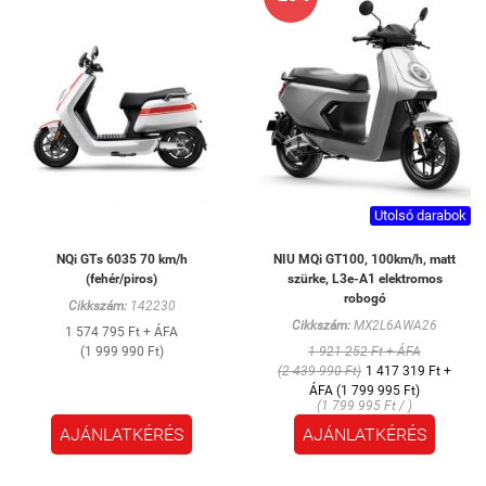
Utolsó darabok
NQi GTs 6035 70 km/h
NIU MQi GT100, 100km/h, matt
(fehér/piros)
szürke, L3e-A1 elektromos
robogó
Cikkszám:
142230
Cikkszám:
MX2L6AWA26
1 574 795 Ft + ÁFA
(1 999 990 Ft)
1 921 252 Ft + ÁFA
(2 439 990 Ft)
1 417 319 Ft +
ÁFA (1 799 995 Ft)
(1 799 995 Ft / )
AJÁNLATKÉRÉS
AJÁNLATKÉRÉS