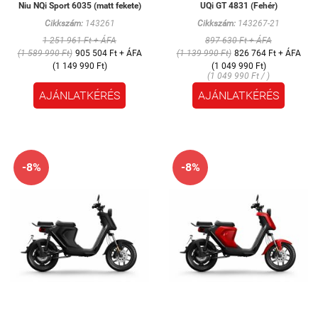
Niu NQi Sport 6035 (matt fekete)
UQi GT 4831 (Fehér)
Cikkszám:
143261
Cikkszám:
143267-21
1 251 961 Ft + ÁFA
897 630 Ft + ÁFA
(1 589 990 Ft)
905 504 Ft + ÁFA
(1 139 990 Ft)
826 764 Ft + ÁFA
(1 149 990 Ft)
(1 049 990 Ft)
(1 049 990 Ft / )
AJÁNLATKÉRÉS
AJÁNLATKÉRÉS
-8%
-8%