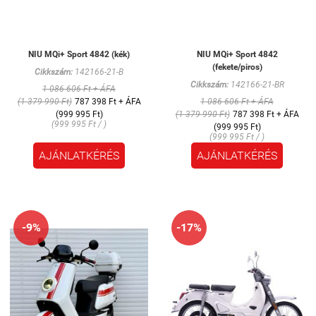
NIU MQi+ Sport 4842 (kék)
NIU MQi+ Sport 4842
(fekete/piros)
Cikkszám:
142166-21-B
Cikkszám:
142166-21-BR
1 086 606 Ft + ÁFA
(1 379 990 Ft)
787 398 Ft + ÁFA
1 086 606 Ft + ÁFA
(999 995 Ft)
(1 379 990 Ft)
787 398 Ft + ÁFA
(999 995 Ft / )
(999 995 Ft)
(999 995 Ft / )
AJÁNLATKÉRÉS
AJÁNLATKÉRÉS
-9%
-17%