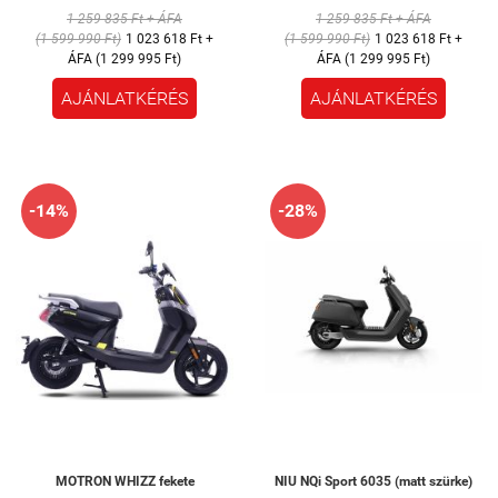
1 259 835 Ft + ÁFA
1 259 835 Ft + ÁFA
(1 599 990 Ft)
1 023 618 Ft +
(1 599 990 Ft)
1 023 618 Ft +
ÁFA (1 299 995 Ft)
ÁFA (1 299 995 Ft)
AJÁNLATKÉRÉS
AJÁNLATKÉRÉS
-14%
-28%
MOTRON WHIZZ fekete
NIU NQi Sport 6035 (matt szürke)