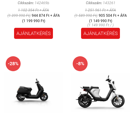
Cikkszám:
142469b
Cikkszám:
143261
1 102 354 Ft + ÁFA
1 251 961 Ft + ÁFA
(1 399 990 Ft)
944 874 Ft + ÁFA
(1 589 990 Ft)
905 504 Ft + ÁFA
(1 199 990 Ft)
(1 149 990 Ft)
(1 149 990 Ft / )
AJÁNLATKÉRÉS
AJÁNLATKÉRÉS
-28%
-8%