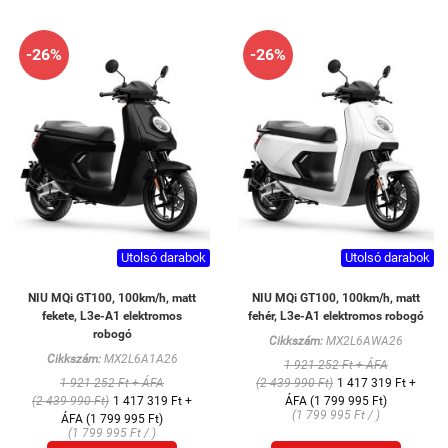
-26%
-26%
Utolsó darabok
Utolsó darabok
NIU MQi GT100, 100km/h, matt
NIU MQi GT100, 100km/h, matt
fekete, L3e-A1 elektromos
fehér, L3e-A1 elektromos robogó
robogó
Cikkszám:
MX2L6AWA26
Cikkszám:
MX2L6A1A26
1 921 252 Ft + ÁFA
1 921 252 Ft + ÁFA
(2 439 990 Ft)
1 417 319 Ft +
(2 439 990 Ft)
1 417 319 Ft +
ÁFA (1 799 995 Ft)
(1 799 995 Ft / )
ÁFA (1 799 995 Ft)
(1 799 995 Ft / )