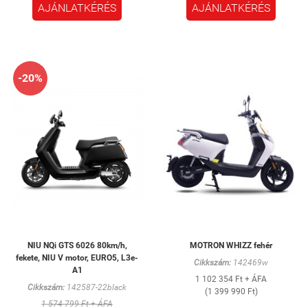
AJÁNLATKÉRÉS
AJÁNLATKÉRÉS
-20%
NIU NQi GTS 6026 80km/h,
MOTRON WHIZZ fehér
fekete, NIU V motor, EURO5, L3e-
Cikkszám:
142469w
A1
1 102 354 Ft + ÁFA
Cikkszám:
142587-22black
(1 399 990 Ft)
1 574 799 Ft + ÁFA