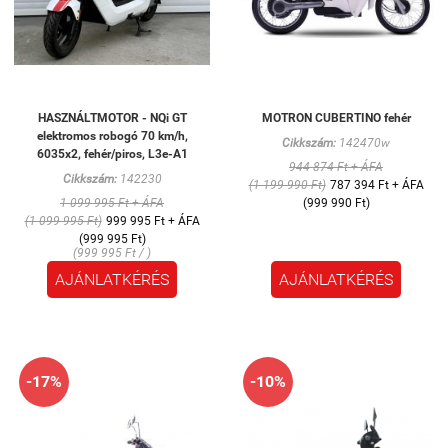
HASZNÁLTMOTOR - NQi GT
MOTRON CUBERTINO fehér
elektromos robogó 70 km/h,
Cikkszám:
142470w
6035x2, fehér/piros, L3e-A1
944 874 Ft + ÁFA
Cikkszám:
142230
(1 199 990 Ft)
787 394 Ft + ÁFA
1 099 995 Ft + ÁFA
(999 990 Ft)
(1 099 995 Ft)
999 995 Ft + ÁFA
(999 995 Ft)
(999 995 Ft / )
AJÁNLATKÉRÉS
AJÁNLATKÉRÉS
-17%
-10%