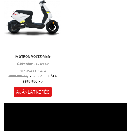
MOTRON VOLTZ fehér
Cikkszám:
142480w
787 394 Ft + ÁFA
(999 990 Ft)
708 654 Ft + ÁFA
(899 990 Ft)
AJÁNLATKÉRÉS