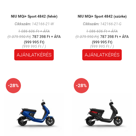
NIU MQi+ Sport 4842 (fehér)
NIU MQi+ Sport 4842 (szürke)
Cikkszám:
142166-21-W
Cikkszám:
142166-21-G
1 086 606 Ft + ÁFA
1 086 606 Ft + ÁFA
(1 379 990 Ft)
787 398 Ft + ÁFA
(1 379 990 Ft)
787 398 Ft + ÁFA
(999 995 Ft)
(999 995 Ft)
(999 995 Ft / )
(999 995 Ft / )
AJÁNLATKÉRÉS
AJÁNLATKÉRÉS
-28%
-28%