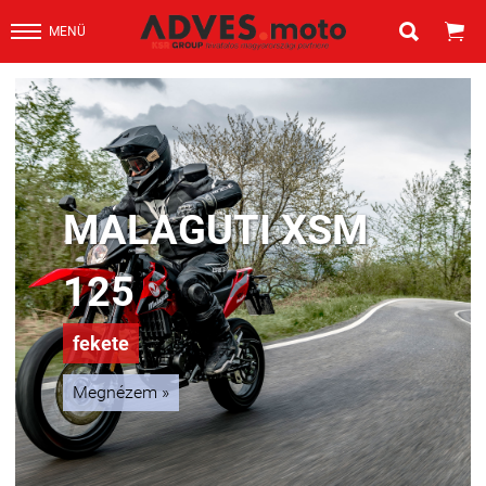


MENÜ
MALAGUTI XSM
125
fekete
Megnézem
»