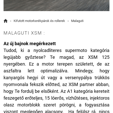

»
Kifutott motorkerékpárok és rollerek
»
Malaguti
MALAGUTI XSM :
Az új bajnok megérkezett
Tudod, ki a nyolcadliteres supermoto kategória
legújabb győztese? Te magad, az XSM 125
nyergében. Ez a motor terepen született, de az
aszfaltra lett optimalizálva. Mindegy, hogy
kanyargós hegyi út vagy a versenypálya trükkös
nyomvonala fekszik előtted, az XSM partner abban,
hogy Te fordulj be elsőként.
Az A1 kategória kereteit
feszegető erőteljes, 15 lóerős, vízhűtéses, injektoros
olasz motorblokk szeret pörögni, a fogyasztása
viszont meglepően alacsony.
Ha felülsz rá, nincs