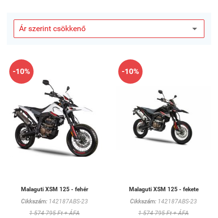
-10%
-10%
Malaguti XSM 125 - fehér
Malaguti XSM 125 - fekete
Cikkszám:
142187ABS-23
Cikkszám:
142187ABS-23
1 574 795 Ft + ÁFA
1 574 795 Ft + ÁFA