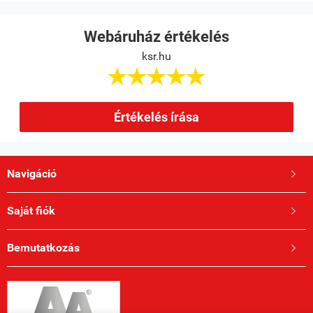
Webáruház értékelés
ksr.hu





Értékelés írása
Navigáció

Saját fiók

Bemutatkozás
