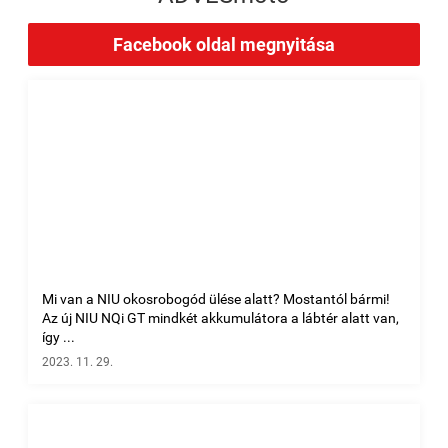
Facebook oldal megnyitása
Mi van a NIU okosrobogód ülése alatt? Mostantól bármi!
Az új NIU NQi GT mindkét akkumulátora a lábtér alatt van,
így ...
2023. 11. 29.