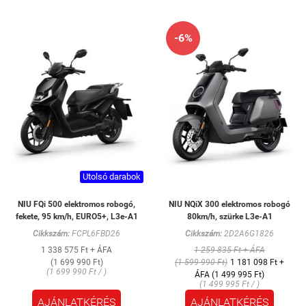
-6%
Utolsó darabok
NIU FQi 500 elektromos robogó,
NIU NQiX 300 elektromos robogó
fekete, 95 km/h, EURO5+, L3e-A1
80km/h, szürke L3e-A1
Cikkszám:
FCPL6FBD26
Cikkszám:
2D2A6G1826
1 338 575 Ft + ÁFA
1 259 835 Ft + ÁFA
(1 699 990 Ft)
(1 599 990 Ft)
1 181 098 Ft +
(1 699 990 Ft / )
ÁFA (1 499 995 Ft)
(1 499 995 Ft / )
AJÁNLATKÉRÉS
AJÁNLATKÉRÉS