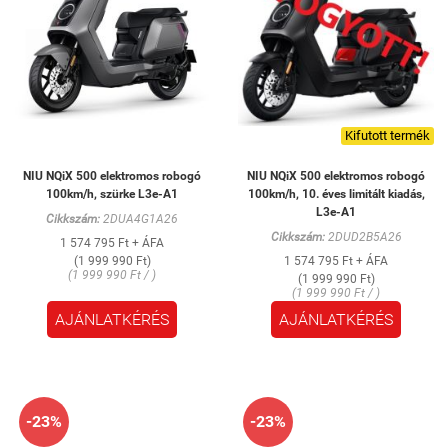
Kifutott termék
NIU NQiX 500 elektromos robogó
NIU NQiX 500 elektromos robogó
100km/h, szürke L3e-A1
100km/h, 10. éves limitált kiadás,
L3e-A1
Cikkszám:
2DUA4G1A26
Cikkszám:
2DUD2B5A26
1 574 795 Ft + ÁFA
(1 999 990 Ft)
1 574 795 Ft + ÁFA
(1 999 990 Ft / )
(1 999 990 Ft)
(1 999 990 Ft / )
AJÁNLATKÉRÉS
AJÁNLATKÉRÉS
-23%
-23%