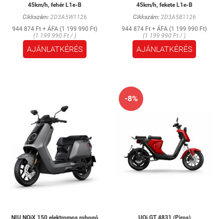
45km/h, fehér L1e-B
45km/h, fekete L1e-B
Cikkszám:
2D3A5W1126
Cikkszám:
2D3A5B1126
944 874 Ft + ÁFA (1 199 990 Ft)
944 874 Ft + ÁFA (1 199 990 Ft)
(1 199 990 Ft / )
(1 199 990 Ft / )
AJÁNLATKÉRÉS
AJÁNLATKÉRÉS
-8%
NIU NQiX 150 elektromos robogó
UQi GT 4831 (Piros)