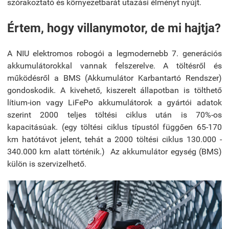
szórakoztató és környezetbarát utazási élményt nyújt.
Értem, hogy villanymotor, de mi hajtja?
A NIU elektromos robogói a legmodernebb 7. generációs
akkumulátorokkal vannak felszerelve. A töltésről és
működésről a BMS (Akkumulátor Karbantartó Rendszer)
gondoskodik. A kivehető, kiszerelt állapotban is tölthető
lítium-ion vagy LiFePo akkumulátorok a gyártói adatok
szerint 2000 teljes töltési ciklus után is 70%-os
kapacitásúak. (egy töltési ciklus típustól függően 65-170
km hatótávot jelent, tehát a 2000 töltési ciklus 130.000 -
340.000 km alatt történik.)
Az akkumulátor egység (BMS)
külön is szervizelhető.