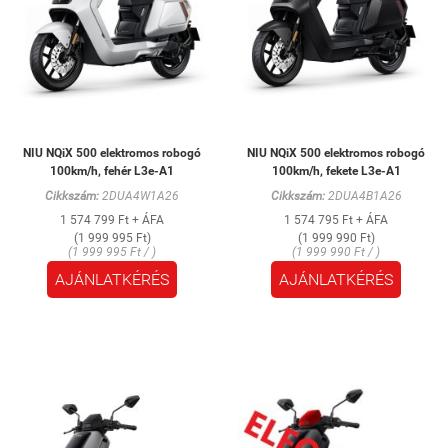
NIU NQiX 500 elektromos robogó
NIU NQiX 500 elektromos robogó
100km/h, fehér L3e-A1
100km/h, fekete L3e-A1
Cikkszám:
2DUA4W1A26
Cikkszám:
2DUA4B1A26
1 574 799 Ft + ÁFA
1 574 795 Ft + ÁFA
(1 999 995 Ft)
(1 999 990 Ft)
(1 999 995 Ft / )
(1 999 990 Ft / )
AJÁNLATKÉRÉS
AJÁNLATKÉRÉS