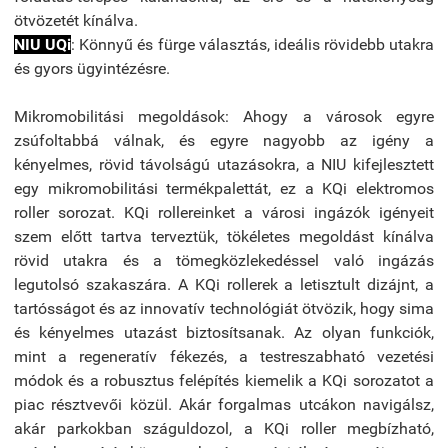
ötvözetét kínálva.
NIU UQi
: Könnyű és fürge választás, ideális rövidebb utakra
és gyors ügyintézésre.
Mikromobilitási megoldások: Ahogy a városok egyre
zsúfoltabbá válnak, és egyre nagyobb az igény a
kényelmes, rövid távolságú utazásokra, a NIU kifejlesztett
egy mikromobilitási termékpalettát, ez a
KQi elektromos
roller sorozat. KQi rollereinket a városi ingázók igényeit
szem előtt tartva terveztük, tökéletes megoldást kínálva
rövid utakra és a tömegközlekedéssel való ingázás
legutolsó szakaszára.
A KQi rollerek a letisztult dizájnt, a
tartósságot és az innovatív technológiát ötvözik, hogy sima
és kényelmes utazást biztosítsanak.
Az olyan funkciók,
mint a regeneratív fékezés, a testreszabható vezetési
módok és a robusztus felépítés kiemelik a KQi sorozatot a
piac résztvevői közül.
Akár forgalmas utcákon navigálsz,
akár parkokban száguldozol, a KQi roller megbízható,