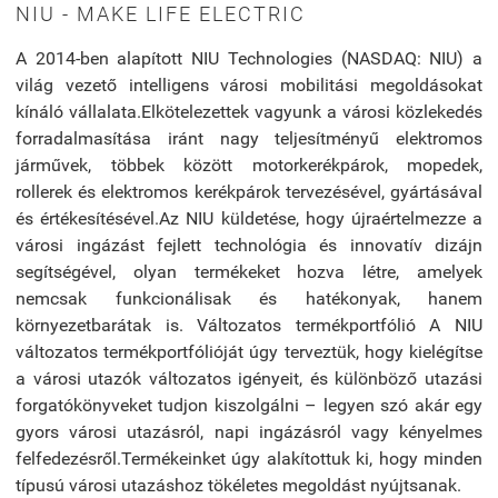
NIU - MAKE LIFE ELECTRIC
A 2014-ben alapított NIU Technologies (NASDAQ: NIU) a
világ vezető intelligens városi mobilitási megoldásokat
kínáló vállalata.
Elkötelezettek vagyunk a városi közlekedés
forradalmasítása iránt nagy teljesítményű elektromos
járművek, többek között motorkerékpárok, mopedek,
rollerek és elektromos kerékpárok tervezésével, gyártásával
és értékesítésével.
Az NIU küldetése, hogy újraértelmezze a
városi ingázást fejlett technológia és innovatív dizájn
segítségével, olyan termékeket hozva létre, amelyek
nemcsak funkcionálisak és hatékonyak, hanem
környezetbarátak is.
Változatos termékportfólió A NIU
változatos termékportfólióját úgy terveztük, hogy kielégítse
a városi utazók változatos igényeit, és különböző utazási
forgatókönyveket tudjon kiszolgálni – legyen szó akár egy
gyors városi utazásról, napi ingázásról vagy kényelmes
felfedezésről.
Termékeinket úgy alakítottuk ki, hogy minden
típusú városi utazáshoz tökéletes megoldást nyújtsanak.