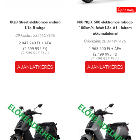
Újdonság
XQi3 Street elektromos endúró
NIU NQiX 500 elektromos robogó
L1e-B sárga
100km/h, fehér L3e-A1 - három
akkumulátorral
Cikkszám:
X32L6GY126
Cikkszám:
2DUA4W1A26
2 047 240 Ft + ÁFA
(2 599 995 Ft)
1 968 500 Ft + ÁFA
(2 599 995 Ft / )
(2 499 995 Ft)
(2 499 995 Ft / )
AJÁNLATKÉRÉS
AJÁNLATKÉRÉS