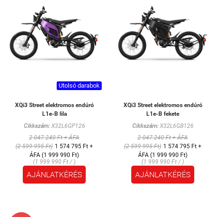
Utolsó darabok
XQi3 Street elektromos endúró
XQi3 Street elektromos endúró
L1e-B lila
L1e-B fekete
Cikkszám:
X32L6GP126
Cikkszám:
X32L6GB126
2 047 240 Ft + ÁFA
2 047 240 Ft + ÁFA
(2 599 995 Ft)
1 574 795 Ft +
(2 599 995 Ft)
1 574 795 Ft +
ÁFA (1 999 990 Ft)
ÁFA (1 999 990 Ft)
(1 999 990 Ft / )
(1 999 990 Ft / )
AJÁNLATKÉRÉS
AJÁNLATKÉRÉS