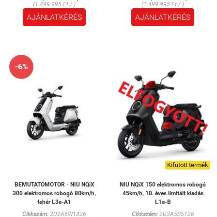
(1 499 995 Ft / )
(1 499 995 Ft / )
AJÁNLATKÉRÉS
AJÁNLATKÉRÉS
-6%
Kifutott termék
BEMUTATÓMOTOR - NIU NQiX
NIU NQiX 150 elektromos robogó
300 elektromos robogó 80km/h,
45km/h, 10. éves limitált kiadás
fehér L3e-A1
L1e-B
Cikkszám:
2D2A6W1826
Cikkszám:
2D3A5B5126