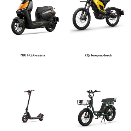
NIU FQiX-széria
XQi terepmotorok