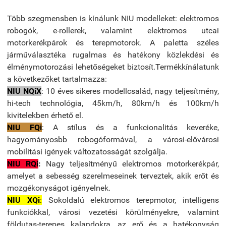
Több szegmensben is kínálunk NIU modelleket: elektromos
robogók, e-rollerek, valamint elektromos utcai
motorkerékpárok és terepmotorok. A paletta széles
járműválasztéka rugalmas és hatékony közlekdési és
élménymotorozási lehetőségeket biztosít.
Termékkínálatunk
a következőket tartalmazza:
NIU NQiX
: 10 éves sikeres modellcsalád, nagy teljesítmény,
hi-tech technológia, 45km/h, 80km/h és 100km/h
kivitelekben érhető el.
NIU FQi
: A stílus és a funkcionalitás keveréke,
hagyományosbb robogóformával, a városi-elővárosi
mobilitási igények változatosságát szolgálja.
NIU RQi
:
Nagy teljesítményű elektromos motorkerékpár,
amelyet a sebesség szerelmeseinek terveztek, akik erőt és
mozgékonyságot igényelnek.
NIU XQi
:
Sokoldalú elektromos terepmotor, intelligens
funkciókkal, városi vezetési körülményekre, valamint
földutas-terepes kalandokra, az erő és a hatékonyság