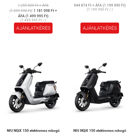
1 259 835 Ft + ÁFA
944 874 Ft + ÁFA (1 199 990 Ft)
(1 199 990 Ft / )
(1 599 990 Ft)
1 181 098 Ft +
ÁFA (1 499 995 Ft)
(1 499 995 Ft / )
AJÁNLATKÉRÉS
AJÁNLATKÉRÉS
NIU NQiX 150 elektromos robogó
NIU NQiX 150 elektromos robogó