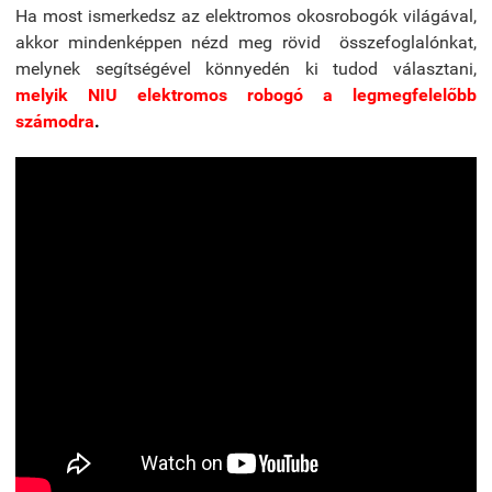
Ha most ismerkedsz az elektromos okosrobogók világával,
akkor mindenképpen nézd meg rövid összefoglalónkat,
melynek segítségével könnyedén ki tudod választani,
melyik NIU elektromos robogó a legmegfelelőbb
számodra
.