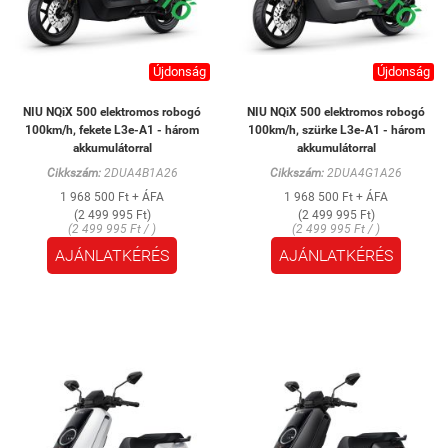
Újdonság
Újdonság
NIU NQiX 500 elektromos robogó
NIU NQiX 500 elektromos robogó
100km/h, fekete L3e-A1 - három
100km/h, szürke L3e-A1 - három
akkumulátorral
akkumulátorral
Cikkszám:
2DUA4B1A26
Cikkszám:
2DUA4G1A26
1 968 500 Ft + ÁFA
1 968 500 Ft + ÁFA
(2 499 995 Ft)
(2 499 995 Ft)
(2 499 995 Ft / )
(2 499 995 Ft / )
AJÁNLATKÉRÉS
AJÁNLATKÉRÉS