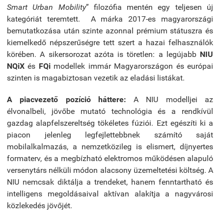
Smart Urban Mobility
” filozófia mentén egy teljesen új
kategóriát teremtett. A márka 2017-es magyarországi
bemutatkozása után szinte azonnal prémium státuszra és
kiemelkedő népszerűségre tett szert a hazai felhasználók
körében. A sikersorozat azóta is töretlen: a legújabb
NIU
NQiX
és
FQi
modellek immár Magyarországon és európai
szinten is magabiztosan vezetik az eladási listákat.
A piacvezető pozíció háttere:
A NIU modelljei az
élvonalbeli, jövőbe mutató technológia és a rendkívül
gazdag alapfelszereltség tökéletes fúziói. Ezt egészíti ki a
piacon jelenleg legfejlettebbnek számító saját
mobilalkalmazás, a nemzetközileg is elismert, díjnyertes
formaterv, és a megbízható elektromos működésen alapuló
versenytárs nélküli módon alacsony üzemeltetési költség. A
NIU nemcsak diktálja a trendeket, hanem fenntartható és
intelligens megoldásaival aktívan alakítja a nagyvárosi
közlekedés jövőjét.