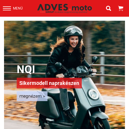


MENÜ
NQI
Sikermodell naprakészen
megnézem
»