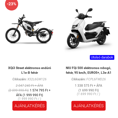
-23%
Utolsó darabok
XQi3 Street elektromos endúró
NIU FQi 500 elektromos robogó,
L1e-B fehér
fehér, 95 km/h, EURO5+, L3e-A1
Cikkszám:
X32L6GW126
Cikkszám:
FCPL6FWD26
2 047 240 Ft + ÁFA
1 338 575 Ft + ÁFA
(2 599 995 Ft)
1 574 795 Ft +
(1 699 990 Ft)
(1 699 990 Ft / )
ÁFA (1 999 990 Ft)
(1 999 990 Ft / )
AJÁNLATKÉRÉS
AJÁNLATKÉRÉS