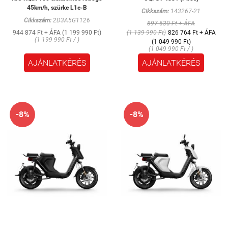
45km/h, szürke L1e-B
Cikkszám:
143267-21
Cikkszám:
2D3A5G1126
897 630 Ft + ÁFA
944 874 Ft + ÁFA (1 199 990 Ft)
(1 139 990 Ft)
826 764 Ft + ÁFA
(1 199 990 Ft / )
(1 049 990 Ft)
(1 049 990 Ft / )
AJÁNLATKÉRÉS
AJÁNLATKÉRÉS
-8%
-8%