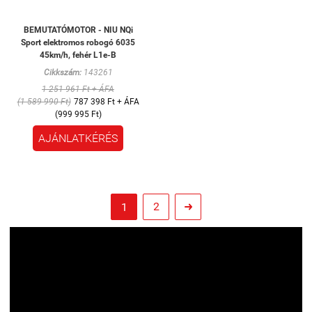
BEMUTATÓMOTOR - NIU NQi
Sport elektromos robogó 6035
45km/h, fehér L1e-B
Cikkszám:
143261
1 251 961 Ft + ÁFA
(1 589 990 Ft)
787 398 Ft + ÁFA
(999 995 Ft)
AJÁNLATKÉRÉS
2
1
