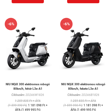
-6%
-6%
NIU NQiX 300 elektromos robogó
NIU NQiX 300 elektromos robogó
80km/h, fehér L3e-A1
80km/h, fekete L3e-A1
Cikkszám:
2D2A6W1826
Cikkszám:
2D2A6B1826
1 259 835 Ft + ÁFA
1 259 835 Ft + ÁFA
(1 599 990 Ft)
1 181 098 Ft +
(1 599 990 Ft)
1 181 098 Ft +
ÁFA (1 499 995 Ft)
ÁFA (1 499 995 Ft)