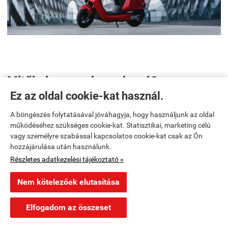
Mitől okos az okosrobogó?
Ez az oldal cookie-kat használ.
Minden NIU okosrobogó GPS nyomkövetővel, és
mozgásérzékelős, G-szenzoros riasztóval van felszerelve. A
A böngészés folytatásával jóváhagyja, hogy használjunk az oldal
tempomat és az automatikusan kikapcsoló irányjelző
működéséhez szükséges cookie-kat. Statisztikai, marketing célú
minden modellben szériafelszereltség. Az ingyenesen
vagy személyre szabással kapcsolatos cookie-kat csak az Ön
letölthető NIU e-scooter Mobil Applikáció segítségével
hozzájárulása után használunk.
tudjuk tartani a kapcsolatot az elektromos robogónkkal, és
Részletes adatkezelési tájékoztató »
rengeteg hasznos, érdekes információhoz juthatunk:
Nem kötelezőek elutasítása
GPS:
A térképen minden előző útvonalad
kirajzoltatható, így könnyedén navigálhatsz oda is,
Elfogadom az összeset
ahol egyszer már jártál.