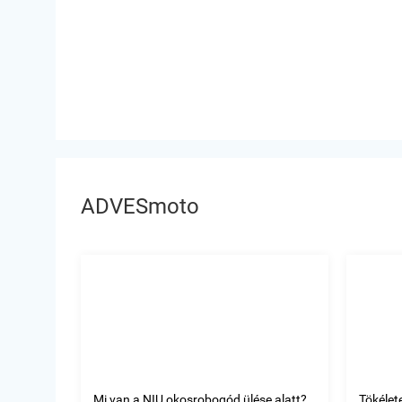
ADVESmoto
Mi van a NIU okosrobogód ülése alatt?
Tökélet