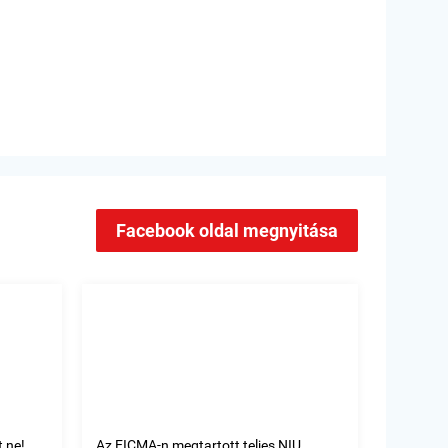
Facebook oldal megnyitása
 ne!
Az EICMA-n megtartott teljes NIU