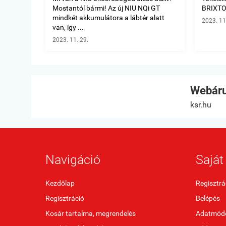
Mostantól bármi! Az új NIU NQi GT
BRIXTO
mindkét akkumulátora a lábtér alatt
2023. 11
van, így ...
2023. 11. 29.
Webáru
ksr.hu
Navigáció
Saját 
Kezdőlap
Regisztrá
Regisztráció
Belépés
Kosár tartalma, megrendelés
Adatmódo