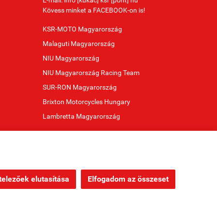
E-mail: info [kukac] ksr [pont] hu
Kövess minket a FACEBOOK-on is!
KSR-MOTO Magyarország
Malaguti Magyarország
NIU Magyarország
NIU Magyarország Racing Team
SUR-RON Magyarország
Brixton Motorcycles Hungary
Lambretta Magyarország
elezőek elutasítása
Elfogadom az összeset
Webáruház készítés
a StartÜzlettel.