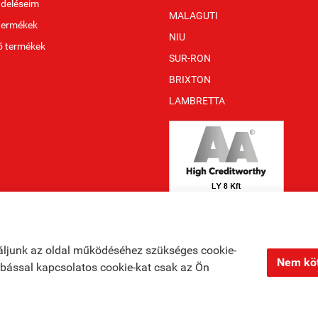
ndeléseim
MALAGUTI
termékek
NIU
ő termékek
SUR-RON
BRIXTON
LAMBRETTA
áljunk az oldal működéséhez szükséges cookie-
Nem köt
zabással kapcsolatos cookie-kat csak az Ön