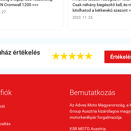
N Cromwell 1200 >>>
Csak néhány kiegészítő kell, és 
kitolhatod a kétkerekű szezont >>
. 27.
2023. 11. 23.
ház értékelés





Értékelé
fiók
Bemutatkozás
Az Adves.Moto Magyarország, a 
ció
Group Ausztria kizárólagos magy
motorkerékpár forgalmazója.
sítás
KSR MOTO Ausztria