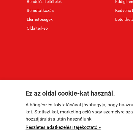
Rendelési feltételek
Eddigi re
Bemutatkozás
Kedvenc 
Elérhetőségek
Letölthet
Oldaltérkép
Ez az oldal cookie-kat használ.
A böngészés folytatásával jóváhagyja, hogy haszn
kat. Statisztikai, marketing célú vagy személyre s
hozzájárulása után használunk.
ksr.hu -
Ly8 KFT
-
ÁSZF
-
Adatkezelési tájékoztató
Részletes adatkezelési tájékoztató »