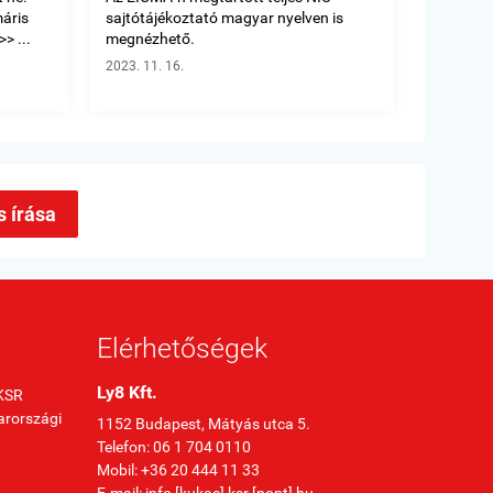
máris
sajtótájékoztató magyar nyelven is
> ...
megnézhető.
2023. 11. 16.
s írása
Elérhetőségek
Ly8 Kft.
KSR
arországi
1152 Budapest, Mátyás utca 5.
Telefon: 06 1 704 0110
Mobil: +36 20 444 11 33