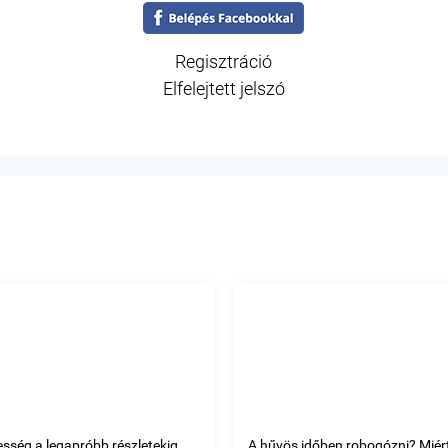
Regisztráció
Elfelejtett jelszó
esség a legapróbb részletekig.
A hűvös időben robogózni? Miért