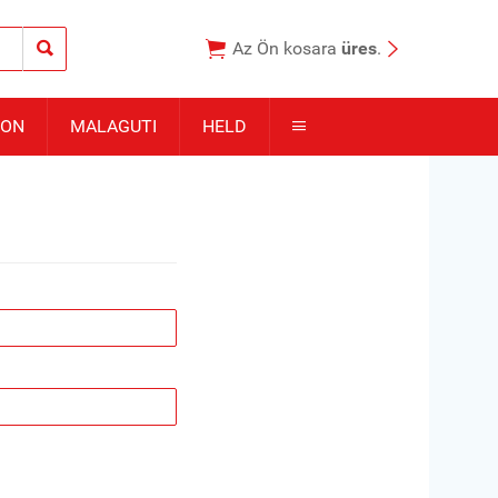



Az Ön kosara
üres
.
TON
MALAGUTI
HELD
