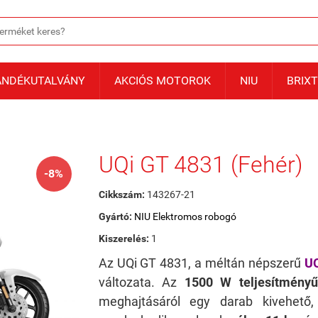
ÁNDÉKUTALVÁNY
AKCIÓS MOTOROK
NIU
BRIX
UQi GT 4831 (Fehér)
-8%
Cikkszám:
143267-21
Gyártó:
NIU Elektromos robogó
Kiszerelés:
1
Az UQi GT 4831, a méltán népszerű
UQ
változata. Az
1500 W teljesítmény
meghajtásáról egy darab kivehető