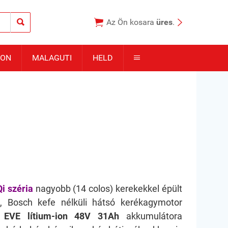



Az Ön kosara
üres
.
TON
MALAGUTI
HELD

i széria
nagyobb (14 colos) kerekekkel épült
ű
, Bosch kefe nélküli hátsó kerékagymotor
,
EVE lítium-ion 48V 31Ah
akkumulátora