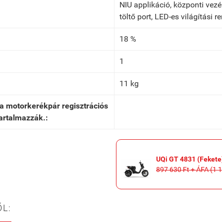
NIU applikáció, központi vez
töltő port, LED-es világítási
18 %
1
11 kg
k a motorkerékpár regisztrációs
artalmazzák.:
UQi GT 4831 (Fekete
897 630 Ft + ÁFA (1 
L: