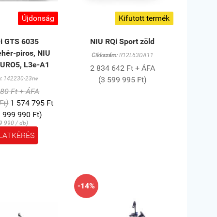
Újdonság
Kifutott termék
i GTS 6035
NIU RQi Sport zöld
hér-piros, NIU
Cikkszám:
R12L63DA11
EURO5, L3e-A1
2 834 642 Ft + ÁFA
:
142230-23rw
(3 599 995 Ft)
80 Ft + ÁFA
Ft)
1 574 795 Ft
 999 990 Ft)
9 990 / db)
LATKÉRÉS
-14%