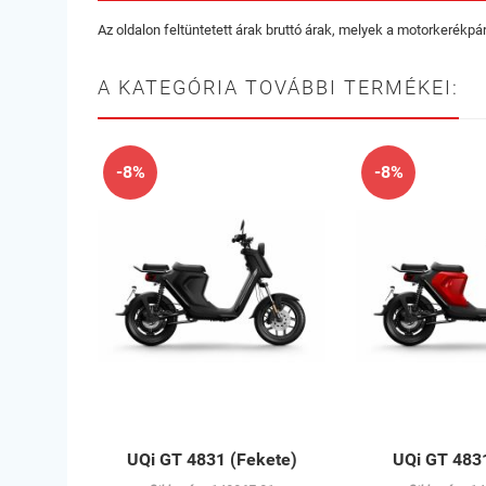
Az oldalon feltüntetett árak bruttó árak, melyek a motorkerékp
A KATEGÓRIA TOVÁBBI TERMÉKEI:
-8%
-8%
UQi GT 4831 (Fekete)
UQi GT 4831