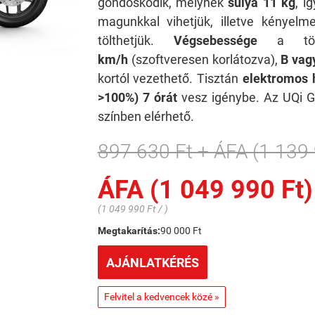
gondoskodik, melynek
súlya 11 kg
, í
magunkkal vihetjük, illetve kényel
tölthetjük.
Végsebessége
a törv
km/h
(szoftveresen korlátozva),
B vag
kortól vezethető. Tisztán
elektromos 
>100%) 7 órát
vesz igénybe. Az UQi 
színben elérhető.
897 630 Ft + ÁFA (1 139 
ÁFA (1 049 990 Ft)
(1 049 990 Ft / )
Megtakarítás:
90 000 Ft
AJÁNLATKÉRÉS
Felvitel a kedvencek közé »