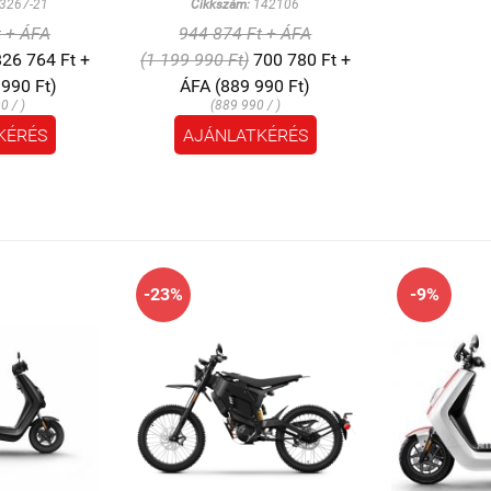
3267-21
Cikkszám:
142106
t + ÁFA
944 874 Ft + ÁFA
26 764 Ft +
(1 199 990 Ft)
700 780 Ft +
 990 Ft)
ÁFA (889 990 Ft)
0 / )
(889 990 / )
KÉRÉS
AJÁNLATKÉRÉS
-23%
-9%