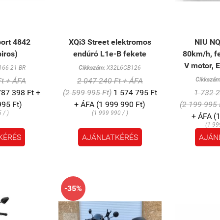
ort 4842
XQi3 Street elektromos
NIU NQ
piros)
endúró L1e-B fekete
80km/h, fe
V motor, 
66-21-BR
Cikkszám:
X32L6GB126
Ft + ÁFA
2 047 240 Ft + ÁFA
Cikkszám
87 398 Ft +
(2 599 995 Ft)
1 574 795 Ft
1 732 2
995 Ft)
+ ÁFA (1 999 990 Ft)
(2 199 995 
 / )
(1 999 990 / )
+ ÁFA (1
(1 99
KÉRÉS
AJÁNLATKÉRÉS
AJÁN
-35%