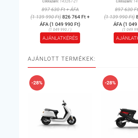
Cikkszám:
143267-21
Cikkszám:
14
897 630 Ft + ÁFA
897 630 F
(1 139 990 Ft)
826 764 Ft +
(1 139 990 Ft)
8
ÁFA (1 049 990 Ft)
ÁFA (1 049
(1 049 990 / )
(1 049 99
AJÁNLATKÉRÉS
AJÁNLAT
AJÁNLOTT TERMÉKEK:
-28%
-28%