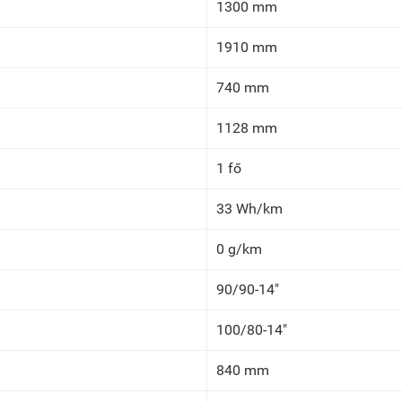
1300 mm
1910 mm
740 mm
1128 mm
1 fő
33 Wh/km
0 g/km
90/90-14"
100/80-14"
840 mm