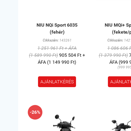
NIU NQi Sport 6035
NIU MQi+ Sp
(fehér)
(fekete/
Cikkszám:
143261
Cikkszám:
1421
1 251 961 Ft + ÁFA
1 086 606 
(1 589 990 Ft)
905 504 Ft +
(1 379 990 Ft)
7
ÁFA (1 149 990 Ft)
ÁFA (999 
(999 995
AJÁNLATKÉRÉS
AJÁNLAT
-26%