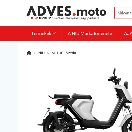
Termékek
A NIU Márkatörténete
AJ


»
NIU
»
NIU UQi-Széria