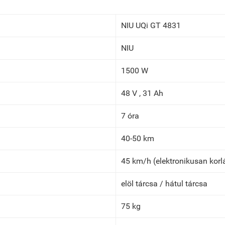
NIU UQi GT 4831
NIU
1500 W
48 V , 31 Ah
7 óra
40-50 km
45 km/h (elektronikusan korl
elöl tárcsa / hátul tárcsa
75 kg