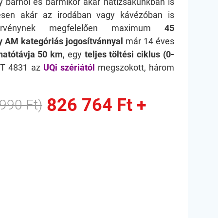
gy bárhol és bármikor akár hátizsákunkban is
mesen akár az irodában vagy kávézóban is
énynek megfelelően maximum
45
y AM kategóriás jogosítvánnyal
már 14 éves
hatótávja 50 km
, egy
teljes töltési ciklus (0-
GT 4831 az
UQi szériától
megszokott, három
826 764 Ft +
990 Ft)