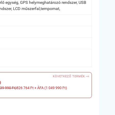
érlő egység, GPS helymeghatározó rendszer, USB
 rendszer, LCD műszerfal,tempomat,

KÖVETKEZŐ TERMÉK
)
139 990 Ft)
826 764 Ft + ÁFA (1 049 990 Ft)