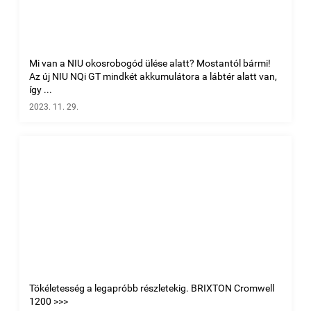
Mi van a NIU okosrobogód ülése alatt? Mostantól bármi!
Az új NIU NQi GT mindkét akkumulátora a lábtér alatt van,
így ...
2023. 11. 29.
Tökéletesség a legapróbb részletekig. BRIXTON Cromwell
1200 >>>