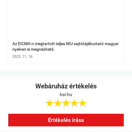
Az EICMA-n megtartott teljes NIU sajtótájékoztató magyar
nyelven is megnézhető.
2023. 11. 16.
Webáruház értékelés
ksr.hu





Értékelés írása