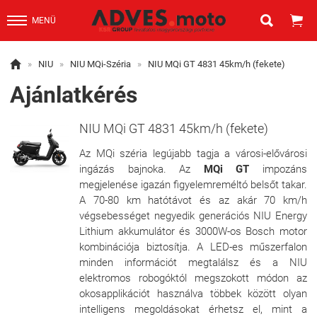


MENÜ

»
NIU
»
NIU MQi-Széria
»
NIU MQi GT 4831 45km/h (fekete)
Ajánlatkérés
NIU MQi GT 4831 45km/h (fekete)
Az MQi széria legújabb tagja a városi-elővárosi
ingázás bajnoka. Az
MQi GT
impozáns
megjelenése igazán figyelemreméltó belsőt takar.
A 70-80 km hatótávot és az akár 70 km/h
végsebességet negyedik generációs NIU Energy
Lithium akkumulátor és 3000W-os Bosch motor
kombinációja biztosítja. A LED-es műszerfalon
minden információt megtalálsz és a NIU
elektromos robogóktól megszokott módon az
okosapplikációt használva többek között olyan
intelligens megoldásokat érhetsz el, mint a