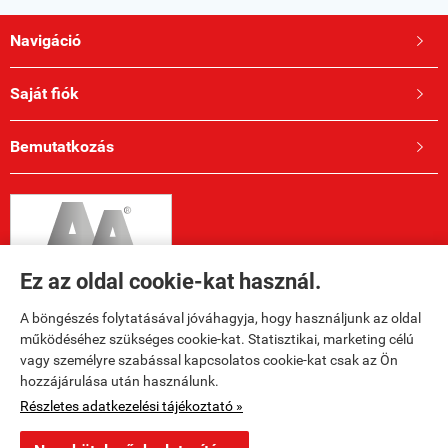
Navigáció

Saját fiók

Bemutatkozás

Ez az oldal cookie-kat használ.
A böngészés folytatásával jóváhagyja, hogy használjunk az oldal
működéséhez szükséges cookie-kat. Statisztikai, marketing célú
vagy személyre szabással kapcsolatos cookie-kat csak az Ön
hozzájárulása után használunk.
Elérhetőségek

Részletes adatkezelési tájékoztató »