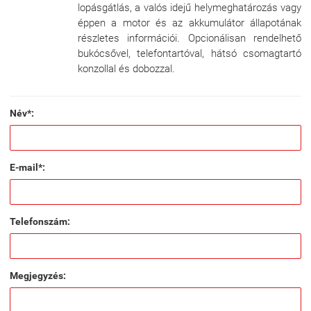
lopásgátlás, a valós idejű helymeghatározás vagy
éppen a motor és az akkumulátor állapotának
részletes információi. Opcionálisan rendelhető
bukócsővel, telefontartóval, hátsó csomagtartó
konzollal és dobozzal.
Név*:
E-mail*:
Telefonszám:
Megjegyzés: