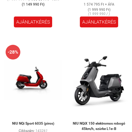
(1 149 990 Ft)
1 574 795 Ft + ÁFA
(1 999 990 Ft)
(1 999 990 / )
AJÁNLATKÉRÉS
AJÁNLATKÉRÉS
-28%
NIU NQi Sport 6035 (piros)
NIU NQiX 150 elektromos robogó
45km/h, szürke L1e-B
Cikkszám:
143261