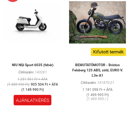
Kifutott termék
NIU NQi Sport 6035 (fehér)
BEMUTATÓMOTOR - Brixton
Felsberg 125 ABS, zöld, EURO V.
Cikkszám:
143261
L3e-A1
1 251 961 Ft + ÁFA
Cikkszám:
141870-21
(1 589 990 Ft)
905 504 Ft + ÁFA
(1 149 990 Ft)
1 181 098 Ft + ÁFA
(1 499 995 Ft)
(1 499 995 / )
AJÁNLATKÉRÉS