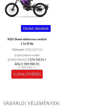
Utolsó darabok
XQi3 Street elektromos endúró
L1e-B lila
Cikkszám:
X32L6GP126
2 047 240 Ft + ÁFA
(2 599 995 Ft)
1 574 795 Ft +
ÁFA (1 999 990 Ft)
(1 999 990 / )
AJÁNLATKÉRÉS
VÁSÁRLÓI VÉLEMÉNYEK: