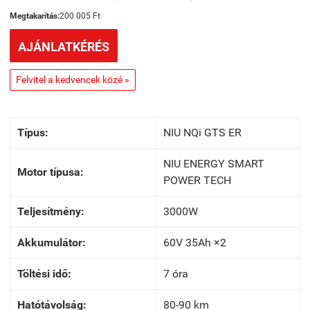
Megtakarítás:
200 005 Ft
AJÁNLATKÉRÉS
Felvitel a kedvencek közé »
Típus:
NIU NQi GTS ER
NIU ENERGY SMART
Motor típusa:
POWER TECH
Teljesítmény:
3000W
Akkumulátor:
60V 35Ah ×2
Töltési idő:
7 óra
Hatótávolság:
80-90 km