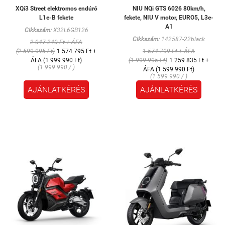
XQi3 Street elektromos endúró
NIU NQi GTS 6026 80km/h,
L1e-B fekete
fekete, NIU V motor, EURO5, L3e-
A1
Cikkszám:
X32L6GB126
Cikkszám:
142587-22black
2 047 240 Ft + ÁFA
(2 599 995 Ft)
1 574 795 Ft +
1 574 799 Ft + ÁFA
ÁFA (1 999 990 Ft)
(1 999 995 Ft)
1 259 835 Ft +
(1 999 990 / )
ÁFA (1 599 990 Ft)
(1 599 990 / )
AJÁNLATKÉRÉS
AJÁNLATKÉRÉS