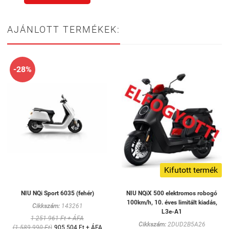
AJÁNLOTT TERMÉKEK:
-28%
Kifutott termék
NIU NQi Sport 6035 (fehér)
NIU NQiX 500 elektromos robogó
100km/h, 10. éves limitált kiadás,
Cikkszám:
143261
L3e-A1
1 251 961 Ft + ÁFA
Cikkszám:
2DUD2B5A26
(1 589 990 Ft)
905 504 Ft + ÁFA