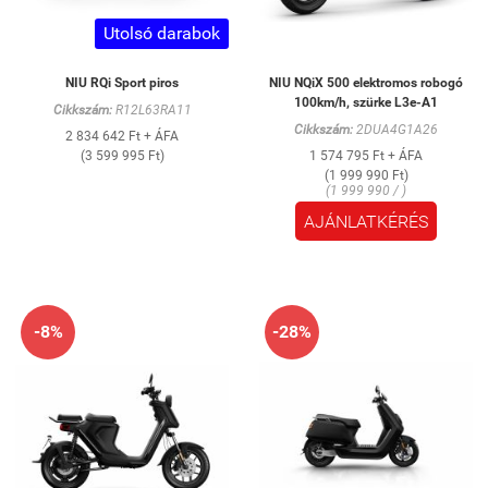
Utolsó darabok
NIU RQi Sport piros
NIU NQiX 500 elektromos robogó
100km/h, szürke L3e-A1
Cikkszám:
R12L63RA11
Cikkszám:
2DUA4G1A26
2 834 642 Ft + ÁFA
(3 599 995 Ft)
1 574 795 Ft + ÁFA
(1 999 990 Ft)
(1 999 990 / )
AJÁNLATKÉRÉS
-8%
-28%