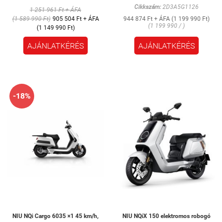
Cikkszám:
2D3A5G1126
1 251 961 Ft + ÁFA
(1 589 990 Ft)
905 504 Ft + ÁFA
944 874 Ft + ÁFA (1 199 990 Ft)
(1 199 990 / )
(1 149 990 Ft)
AJÁNLATKÉRÉS
AJÁNLATKÉRÉS
-18%
NIU NQi Cargo 6035 ×1 45 km/h,
NIU NQiX 150 elektromos robogó