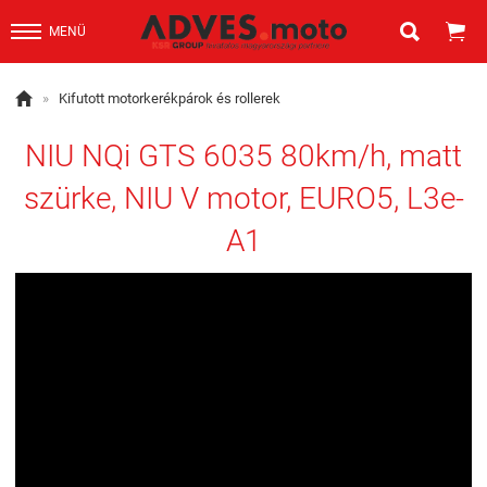


MENÜ

»
Kifutott motorkerékpárok és rollerek
NIU NQi GTS 6035 80km/h, matt
szürke, NIU V motor, EURO5, L3e-
A1
-9%