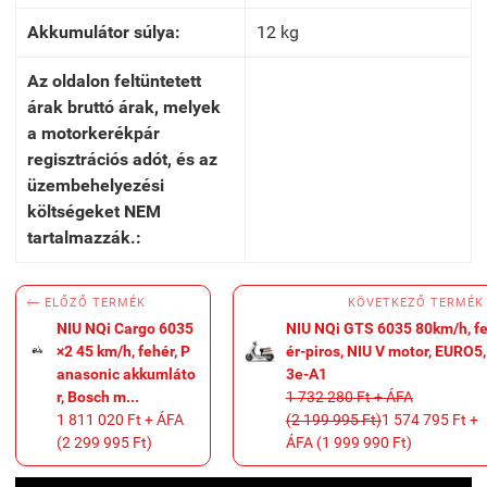
Akkumulátor súlya:
12 kg
Az oldalon feltüntetett
árak bruttó árak, melyek
a motorkerékpár
regisztrációs adót, és az
üzembehelyezési
költségeket NEM
tartalmazzák.:

KÖVETKEZŐ TERMÉK
ELŐZŐ TERMÉK
NIU NQi Cargo 6035
NIU NQi GTS 6035 80km/h, f
×2 45 km/h, fehér, P
ér-piros, NIU V motor, EURO5,
anasonic akkumláto
3e-A1
r, Bosch m...
1 732 280 Ft + ÁFA
1 811 020 Ft + ÁFA
(2 199 995 Ft)
1 574 795 Ft +
(2 299 995 Ft)
ÁFA (1 999 990 Ft)