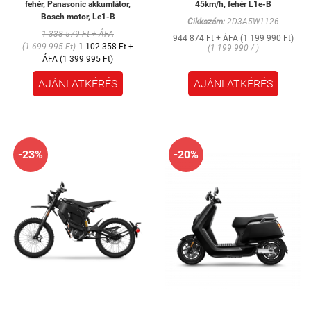
fehér, Panasonic akkumlátor,
45km/h, fehér L1e-B
Bosch motor, Le1-B
Cikkszám:
2D3A5W1126
1 338 579 Ft + ÁFA
944 874 Ft + ÁFA (1 199 990 Ft)
(1 699 995 Ft)
1 102 358 Ft +
(1 199 990 / )
ÁFA (1 399 995 Ft)
AJÁNLATKÉRÉS
AJÁNLATKÉRÉS
-23%
-20%