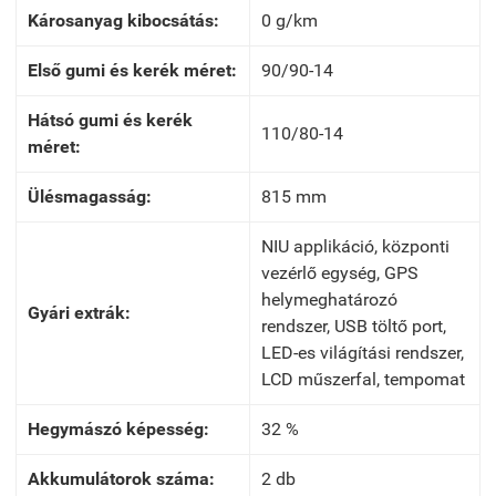
Károsanyag kibocsátás:
0 g/km
Első gumi és kerék méret:
90/90-14
Hátsó gumi és kerék
110/80-14
méret:
Ülésmagasság:
815 mm
NIU applikáció, központi
vezérlő egység, GPS
helymeghatározó
Gyári extrák:
rendszer, USB töltő port,
LED-es világítási rendszer,
LCD műszerfal, tempomat
Hegymászó képesség:
32 %
Akkumulátorok száma:
2 db