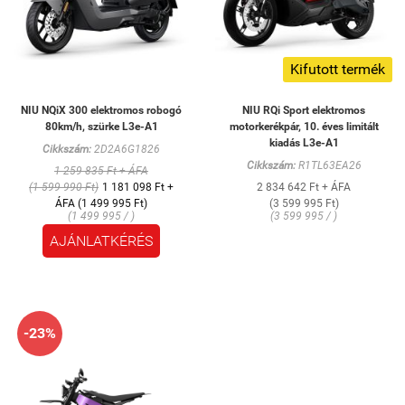
Kifutott termék
NIU NQiX 300 elektromos robogó
NIU RQi Sport elektromos
80km/h, szürke L3e-A1
motorkerékpár, 10. éves limitált
kiadás L3e-A1
Cikkszám:
2D2A6G1826
Cikkszám:
R1TL63EA26
1 259 835 Ft + ÁFA
(1 599 990 Ft)
1 181 098 Ft +
2 834 642 Ft + ÁFA
ÁFA (1 499 995 Ft)
(3 599 995 Ft)
(1 499 995 / )
(3 599 995 / )
AJÁNLATKÉRÉS
-23%