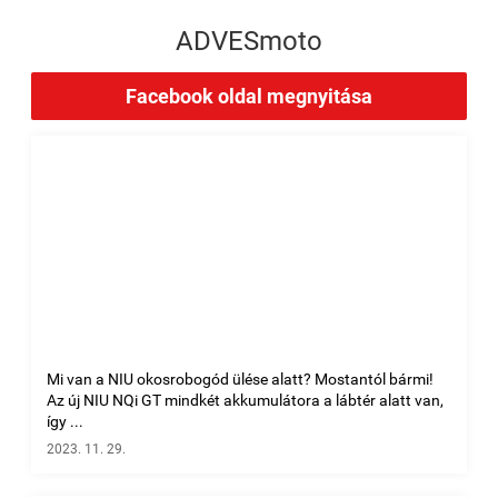
ADVESmoto
Facebook oldal megnyitása
Mi van a NIU okosrobogód ülése alatt? Mostantól bármi!
Az új NIU NQi GT mindkét akkumulátora a lábtér alatt van,
így ...
2023. 11. 29.