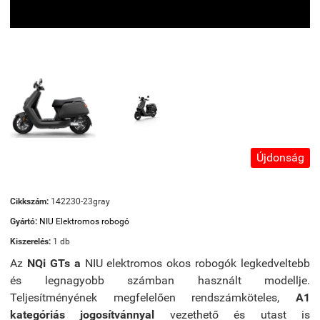
Újdonság
Cikkszám:
142230-23gray
Gyártó:
NIU Elektromos robogó
Kiszerelés:
1 db
Az
NQi GTs a
NIU elektromos okos robogók legkedveltebb
és legnagyobb számban használt modellje.
Teljesítményének megfelelően rendszámköteles,
A1
kategóriás jogosítvánnyal
vezethető és utast is