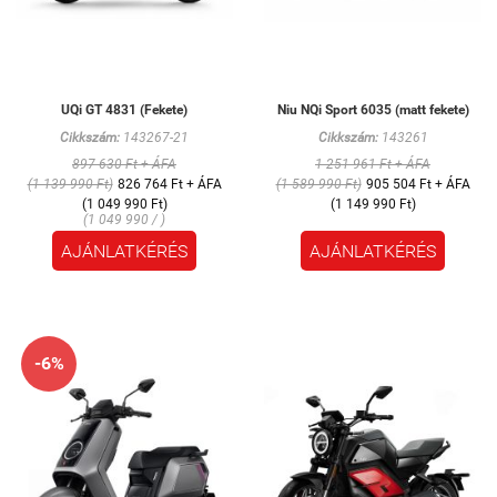
UQi GT 4831 (Fekete)
Niu NQi Sport 6035 (matt fekete)
Cikkszám:
143267-21
Cikkszám:
143261
897 630 Ft + ÁFA
1 251 961 Ft + ÁFA
(1 139 990 Ft)
826 764 Ft + ÁFA
(1 589 990 Ft)
905 504 Ft + ÁFA
(1 049 990 Ft)
(1 149 990 Ft)
(1 049 990 / )
AJÁNLATKÉRÉS
AJÁNLATKÉRÉS
-6%