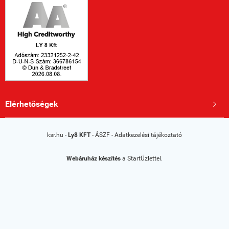
Elérhetőségek

ksr.hu -
Ly8 KFT
-
ÁSZF
-
Adatkezelési tájékoztató
Webáruház készítés
a StartÜzlettel.