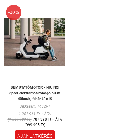
-37%
BEMUTATÓMOTOR - NIU NQi
Sport elektromos robogó 6035
45km/h, fehér L1e-B
Cikkszám:
143261
1 251 961 Ft + ÁFA
(1 589 990 Ft)
787 398 Ft + ÁFA
(999 995 Ft)
AJÁNLATKÉRÉS