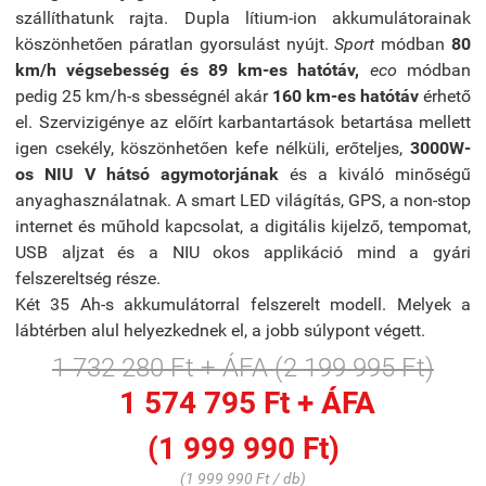
szállíthatunk rajta. Dupla lítium-ion akkumulátorainak
köszönhetően páratlan gyorsulást nyújt.
Sport
módban
80
km/h végsebesség és 89 km-es hatótáv,
eco
módban
pedig 25 km/h-s sbességnél akár
160 km-es hatótáv
érhető
el. Szervizigénye az előírt karbantartások betartása mellett
igen csekély, köszönhetően kefe nélküli, erőteljes,
3000W-
os
NIU V
hátsó agymotorjának
és a kiváló minőségű
anyaghasználatnak. A smart LED világítás, GPS, a non-stop
internet és műhold kapcsolat, a digitális kijelző, tempomat,
USB aljzat és a NIU okos applikáció mind a gyári
felszereltség része.
Két 35 Ah-s akkumulátorral felszerelt modell. Melyek a
lábtérben alul helyezkednek el, a jobb súlypont végett.
1 732 280 Ft + ÁFA (2 199 995 Ft)
1 574 795 Ft + ÁFA
(1 999 990 Ft)
(1 999 990 Ft / db)