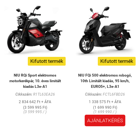
Kifutott termék
Kifutott termék
NIU RQi Sport elektromos
NIU FQi 500 elektromos robogó,
motorkerékpár, 10. éves limitált
10th Limitált kiadás, 95 km/h,
kiadás L3e-A1
EURO5+, L3e-A1
Cikkszám:
R1TL63EA26
Cikkszám:
FCTL6FBD26
2 834 642 Ft + ÁFA
1 338 575 Ft + ÁFA
(3 599 995 Ft)
(1 699 990 Ft)
(3 599 995 / )
(1 699 990 / )
AJÁNLATKÉRÉS