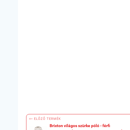

ELŐZŐ TERMÉK
Brixton világos szürke póló - férfi