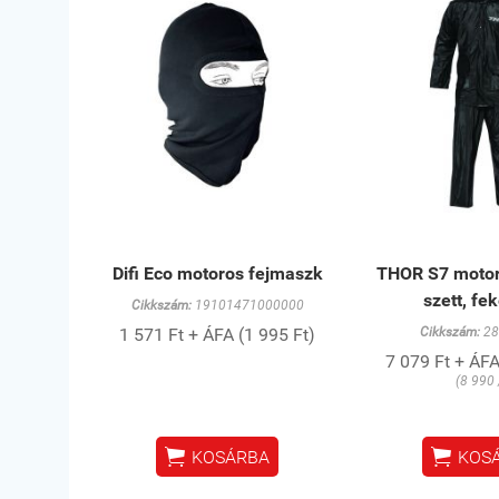
Difi Eco motoros fejmaszk
THOR S7 motor
szett, fe
Cikkszám:
19101471000000
1 571 Ft + ÁFA (1 995 Ft)
Cikkszám:
28
7 079 Ft + ÁFA
(8 990 


KOSÁRBA
KOS