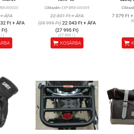
RIX-000020
Cikkszám:
EXP-BRIX-000069
Cikkszá
 + ÁFA
22 831 Ft + ÁFA
7 079 Ft +
(8
32 Ft + ÁFA
(28 995 Ft)
22 043 Ft + ÁFA
 Ft)
(27 995 Ft)
/ )
(27 995 / )


ÁRBA
KOSÁRBA