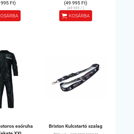
 995 Ft)
(49 995 Ft)
(49 995 / )

KOSÁRBA
KOSÁRBA
otoros esőruha
Brixton Kulcstartó szalag
 fekete XXL