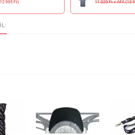
(12 995 Ft)
11 020 Ft + ÁFA (13 9
L: