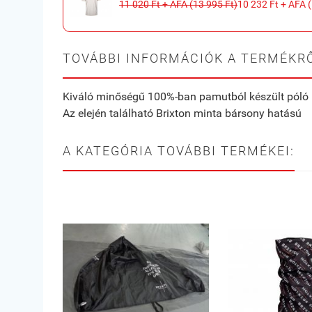
11 020 Ft + ÁFA (13 995 Ft)
10 232 Ft + ÁFA 
TOVÁBBI INFORMÁCIÓK A TERMÉKRŐ
Kiváló minőségű 100%-ban pamutból készült póló
Az elején található Brixton minta bársony hatású
A KATEGÓRIA TOVÁBBI TERMÉKEI: