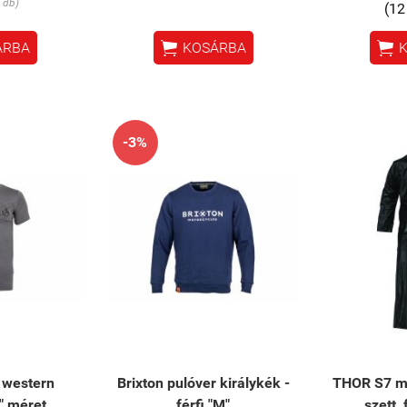
 db)
(12


ÁRBA
KOSÁRBA
-3%
ó western
Brixton pulóver királykék -
THOR S7 m
" méret
férfi "M"
szett,