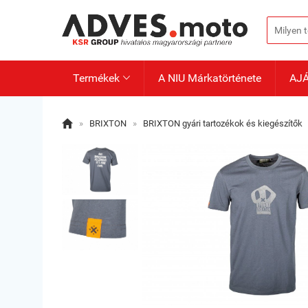
Termékek
A NIU Márkatörténete
AJ


»
BRIXTON
»
BRIXTON gyári tartozékok és kiegészítők