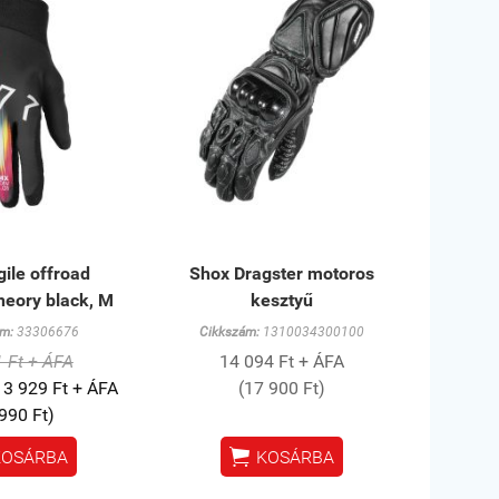
ile offroad
Shox Dragster motoros
heory black, M
kesztyű
m:
33306676
Cikkszám:
1310034300100
 Ft + ÁFA
14 094 Ft + ÁFA
3 929 Ft + ÁFA
(17 900 Ft)
 990 Ft)

KOSÁRBA
KOSÁRBA