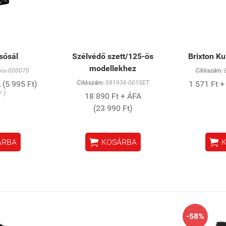
csősál
Szélvédő szett/125-ös
Brixton Ku
modellekhez
rix-000070
Cikkszám:
E
 (5 995 Ft)
Cikkszám:
081936-001SET
1 571 Ft +
/ )
18 890 Ft + ÁFA
(23 990 Ft)


ÁRBA
KOSÁRBA
-58%