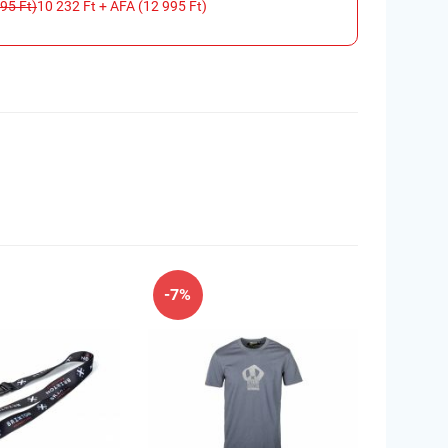
95 Ft)
10 232 Ft + ÁFA (12 995 Ft)
-7%