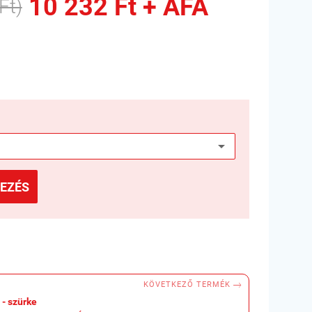
10 232 Ft + ÁFA
Ft)
EZÉS

KÖVETKEZŐ TERMÉK
 - szürke