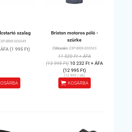
lcstartó szalag
Brixton motoros póló -
szürke
XP-BRIX-000049
 ÁFA (1 995 Ft)
Cikkszám:
EXP-BRIX-000065
11 020 Ft + ÁFA
(13 995 Ft)
10 232 Ft + ÁFA
(12 995 Ft)
(12 995 / db)

KOSÁRBA
KOSÁRBA