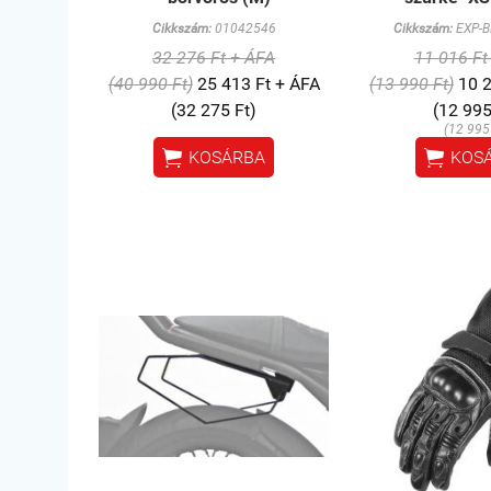
Cikkszám:
01042546
Cikkszám:
EXP-B
32 276 Ft + ÁFA
11 016 Ft
(40 990 Ft)
25 413 Ft + ÁFA
(13 990 Ft)
10 2
(32 275 Ft)
(12 995
(12 995 


KOSÁRBA
KOS