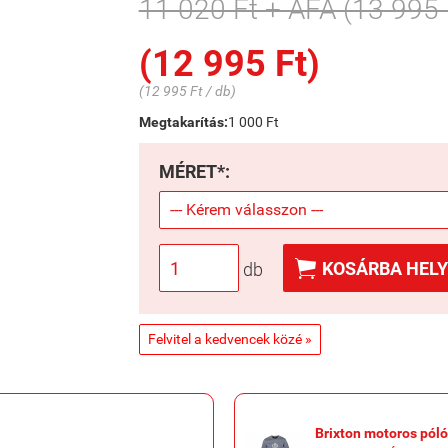
11 020 Ft + ÁFA (13 995 
(12 995 Ft)
(12 995 Ft / db)
Megtakarítás:
1 000 Ft
MÉRET*:

KOSÁRBA HELY
db
Felvitel a kedvencek közé »
Brixton motoros póló