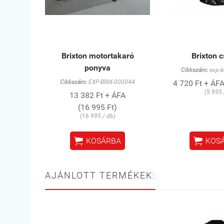
Brixton motortakaró
Brixton 
ponyva
Cikkszám:
exp-b
Cikkszám:
EXP-BRIX-000044
4 720 Ft + ÁFA
(5 995 
13 382 Ft + ÁFA
(16 995 Ft)
(16 995 / db)


KOSÁRBA
KOS
AJÁNLOTT TERMÉKEK: