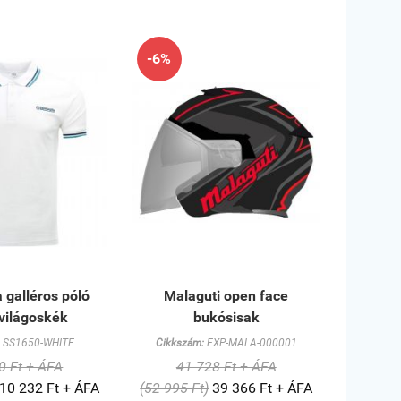
-6%
 galléros póló
Malaguti open face
világoskék
bukósisak
SS1650-WHITE
Cikkszám:
EXP-MALA-000001
0 Ft + ÁFA
41 728 Ft + ÁFA
10 232 Ft + ÁFA
(52 995 Ft)
39 366 Ft + ÁFA