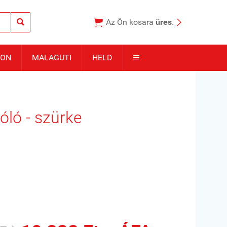



Az Ön kosara
üres
.
TON
MALAGUTI
HELD

óló - szürke