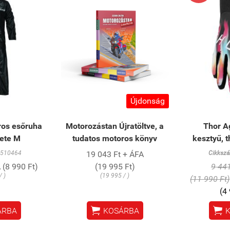
Újdonság
os esőruha
Motorozástan Újratöltve, a
Thor Ag
kete M
tudatos motoros könyv
kesztyű, t
510464
19 043 Ft + ÁFA
Cikkszá
 (8 990 Ft)
(19 995 Ft)
9 441
/ )
(19 995 / )
(11 990 Ft)
(4


ÁRBA
KOSÁRBA