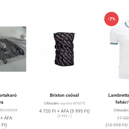
-7%
ortakaró
Brixton csősál
Lambretta
va
fehér/
Cikkszám:
exp-brix-000070
RIX-000044
4 720 Ft + ÁFA (5 995 Ft)
Cikkszám:
(5 995 / )
 + ÁFA
11 02
 Ft)
(13 995 Ft)