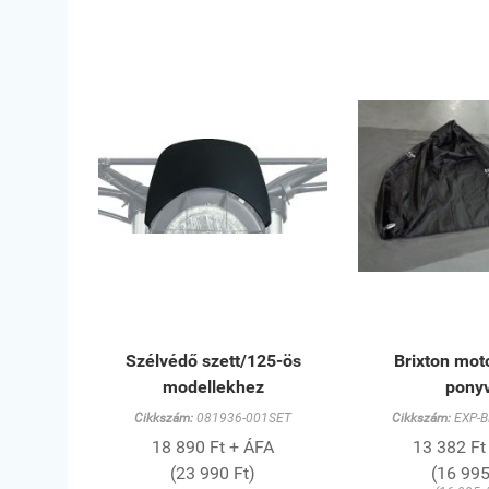
Szélvédő szett/125-ös
Brixton mot
modellekhez
pony
Cikkszám:
081936-001SET
Cikkszám:
EXP-B
18 890 Ft + ÁFA
13 382 Ft
(23 990 Ft)
(16 995