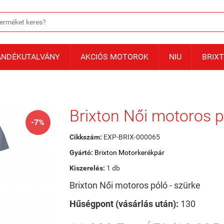
ÁNDÉKUTALVÁNY
AKCIÓS MOTOROK
NIU
BRIX
Brixton Női motoros p
-7%
Cikkszám:
EXP-BRIX-000065
Gyártó:
Brixton Motorkerékpár
Kiszerelés:
1 db
Brixton Női motoros póló - szürke
Hűségpont (vásárlás után):
130