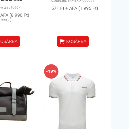
Cikkszám:
EXP-BRIX-000049
m:
28510467
1 571 Ft + ÁFA (1 995 Ft)
 ÁFA (8 990 Ft)
 990 / )

KOSÁRBA
KOSÁRBA
-19%