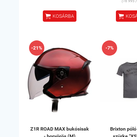
(16 995 /


KOSÁRBA
KOS
-21%
-7%
Z1R ROAD MAX bukósisak
Brixton pól
- borvörös (M)
szürke "XS