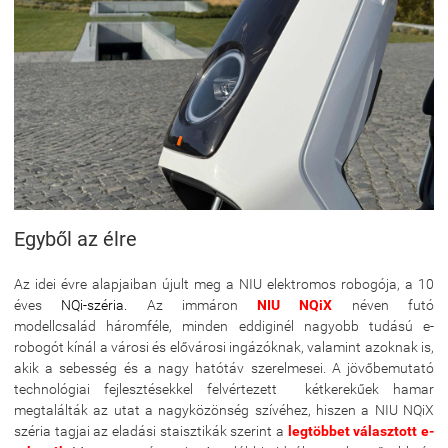
Egyből az élre
Az idei évre alapjaiban újult meg a NIU elektromos robogója, a 10
éves
NQi-széria.
Az immáron
NIU NQiX
néven futó
modellcsalád háromféle, minden eddiginél nagyobb tudású e-
robogót kínál a városi és elővárosi ingázóknak, valamint azoknak is,
akik a sebesség és a nagy hatótáv szerelmesei. A jövőbemutató
technológiai fejlesztésekkel felvértezett kétkerekűek hamar
megtalálták az utat a nagyközönség szívéhez, hiszen a NIU NQiX
széria tagjai az eladási staisztikák szerint a
legtöbbet választott e-