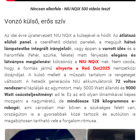
Nincsen ellenfele - NIU NQiX 500 videós teszt
Vonzó külső, erős szív
Az idei évre újratervezett NIU NQiX a külsejével is hódít. Az
átlátszó
elülső panel
, a cserélhető oldalsó panelek, a megújult
hátsó
lámpatestbe integrált irányjelző
k, vagy éppen a
varrott ülés
és a
háromféle (fehér, szürke, fekete) matt fényezés
elegáns és
látványos megjelenés
t kölcsönöz a
NIU NQiX
-nek. Nem csoda,
hogy a formás jármű
elnyerte a Red Dot2025
nemzetközi
dizájndíjat. A külső mellett a műszaki tartalom is rengeteget
változott. A hetedik generációs NIU akkumulátorok
72 voltos
rendszer
rel táplálják az agymotort, mely 5000 Watt állandó és
9000
Watt csúcsteljesítmény
t ad le. Ez az erő olyan dinamikával képes
mozgatni a nagyméretű, de
mindössze 128 kilogrammos e-
robogó
t, ami városban már bőven a szükséges felett van,
országúton is a gyorsabbak közé tartozik és autóúton is
magabiztosan tartható vele a forgalom ritmusa.