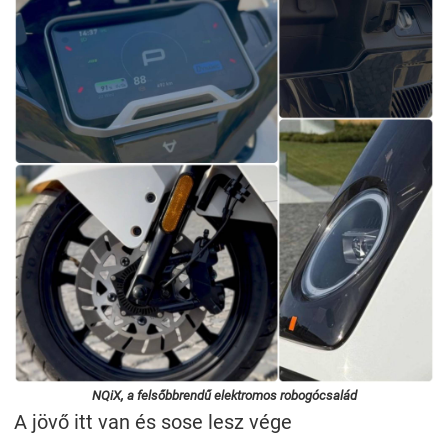
NQiX, a felsőbbrendű elektromos robogócsalád
A jövő itt van és sose lesz vége