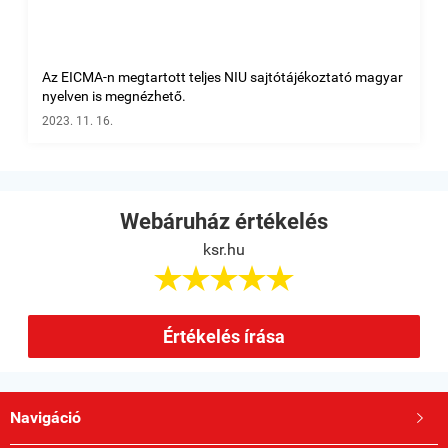
Az EICMA-n megtartott teljes NIU sajtótájékoztató magyar
nyelven is megnézhető.
2023. 11. 16.
Webáruház értékelés
ksr.hu





Értékelés írása
Navigáció
