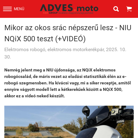


MENÜ
Mikor az okos srác népszerű lesz - NIU
NQiX 500 teszt (+VIDEÓ)
Elektromos robogó, elektromos motorkerékpár, 2025. 10.
30.
Nemrég jelent meg a NIU újdonsága, az NQiX elektromos
robogócsalád, de máris vezet az eladási statisztikák élén az e-
robogó szegmensben. Ha kívácsi vagy, mi a siker receptje, amitől
ennyire vágyott modell lett a kétkerekűek között a NQiX 500,
akkor ez a videó neked készült.