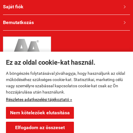
Saját fiók

Bemutatkozás

Ez az oldal cookie-kat használ.
A böngészés folytatásával jóváhagyja, hogy használjunk az oldal
működéséhez szükséges cookie-kat. Statisztikai, marketing célú
vagy személyre szabással kapcsolatos cookie-kat csak az Ön
hozzájárulása után használunk.
Elérhetőségek

Részletes adatkezelési tájékoztató »
Nem kötelezőek elutasítása
ksr.hu -
Ly8 KFT
-
ÁSZF
-
Adatkezelési tájékoztató
Elfogadom az összeset
Webáruház készítés
a StartÜzlettel.