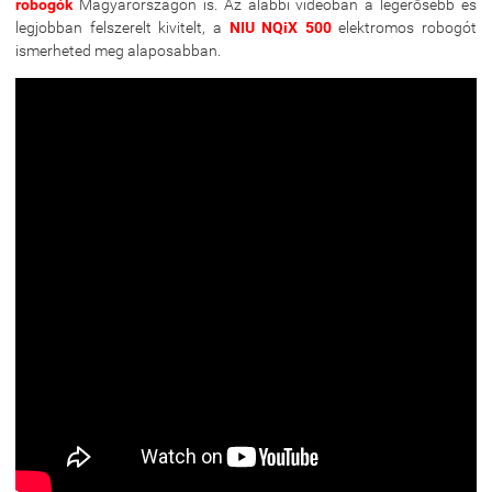
robogók
Magyarországon is. Az alábbi videóban a legerősebb és
legjobban felszerelt kivitelt, a
NIU NQiX 500
elektromos robogót
ismerheted meg alaposabban.