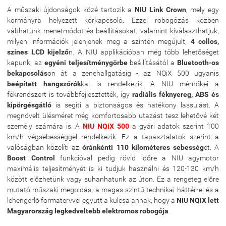
A műszaki újdonságok közé tartozik a
NIU Link Crown
, mely egy
kormányra helyezett körkapcsoló. Ezzel robogózás közben
válthatunk menetmódot és beállításokat, valamint kiválaszthatjuk,
milyen információk jelenjenek meg a szintén megújult,
4 collos,
színes LCD kijelző
n. A NIU applikációban még több lehetőséget
kapunk, az
egyéni teljesítménygörbe
beállításától a
Bluetooth-os
bekapcsolás
on át a zenehallgatásig - az NQiX 500 ugyanis
beépített hangszórók
kal is rendelkezik. A NIU mérnökei a
fékrendszert is továbbfejlesztették, így
radiális féknyereg, ABS és
kipörgésgátló
is segíti a biztonságos és hatékony lassulást. A
megnövelt ülésméret még komfortosabb utazást tesz lehetővé két
személy számára is. A
NIU NQiX 500
a gyári adatok szerint 100
km/h végsebességgel rendelkezik. Ez a tapasztalatok szerint a
valóságban közelíti az
óránkénti 110 kilométeres sebesség
et. A
Boost Control
funkcióval pedig rövid időre a NIU agymotor
maximális teljesítményét is ki tudjuk használni és 120-130 km/h
között előzhetünk vagy suhanhatunk az úton. Ez a rengeteg előre
mutató műszaki megoldás, a magas szintű technikai háttérrel és a
lehengerlő formatervvel együtt a kulcsa annak, hogy a
NIU NQiX lett
Magyarország legkedveltebb elektromos robogója
.