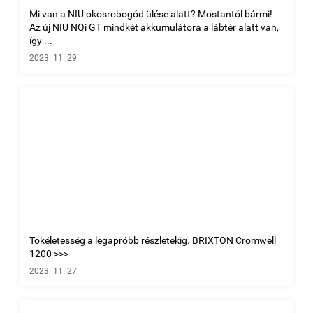
Mi van a NIU okosrobogód ülése alatt? Mostantól bármi!
Az új NIU NQi GT mindkét akkumulátora a lábtér alatt van,
így ...
2023. 11. 29.
Tökéletesség a legapróbb részletekig. BRIXTON Cromwell
1200 >>>
2023. 11. 27.