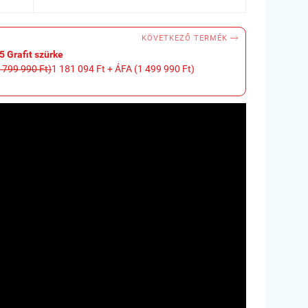

KÖVETKEZŐ TERMÉK
Grafit szürke
 799 990 Ft)
1 181 094 Ft + ÁFA (1 499 990 Ft)