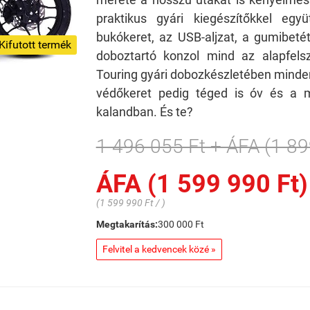
praktikus gyári kiegészítőkkel eg
bukókeret, az USB-aljzat, a gumibetét
Kifutott termék
doboztartó konzol mind az alapfels
Touring gyári dobozkészletében minden 
védőkeret pedig téged is óv és a 
kalandban. És te?
1 496 055 Ft + ÁFA (1 89
ÁFA (1 599 990 Ft)
(1 599 990 Ft / )
Megtakarítás:
300 000 Ft
Felvitel a kedvencek közé »