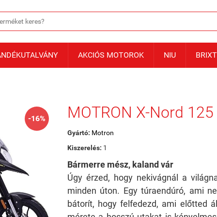
ÁNDÉKUTALVÁNY
AKCIÓS MOTOROK
NIU
BRIX
MOTRON X-Nord 125 T
-16%
Gyártó:
Motron
Kiszerelés:
1
Bármerre mész, kaland vár
Úgy érzed, hogy nekivágnál a világn
minden úton. Egy túraendúró, ami ne
bátorít, hogy felfedezd, ami előtted á
mérete a hosszú utakat is kényelmess