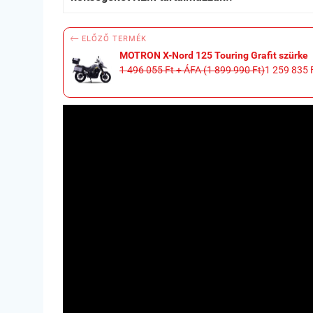

ELŐZŐ TERMÉK
MOTRON X-Nord 125 Touring Grafit szürke
1 496 055 Ft + ÁFA (1 899 990 Ft)
1 259 835 