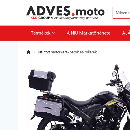
Termékek
A NIU Márkatörténete
AJ


»
Kifutott motorkerékpárok és rollerek