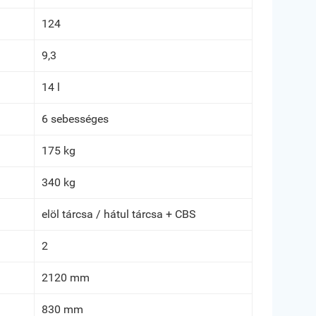
124
9,3
14 l
6 sebességes
175 kg
340 kg
elöl tárcsa / hátul tárcsa + CBS
2
2120 mm
830 mm