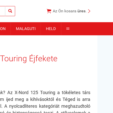



Az Ön kosara
üres
.
TON
MALAGUTI
HELD

ouring Éjfekete
ak? Az X-Nord 125 Touring a tökéletes társ
m ijed meg a kihívásoktól és Téged is arra
ll. A nyolcadliteres kategóriát meghazudtoló
é és biztonságossá teszi. A stíluselemek a