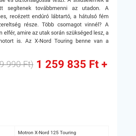
yütt segítenek továbbmenni az utadon. A
es, recézett endúró lábtartó, a hátulsó fém
zereltség része. Több csomagot vinnél? A
elfér, amire az utak során szükséged lesz, a
motort is. Az X-Nord Touring benne van a
1 259 835 Ft +
9 990 Ft)
Motron X-Nord 125 Touring