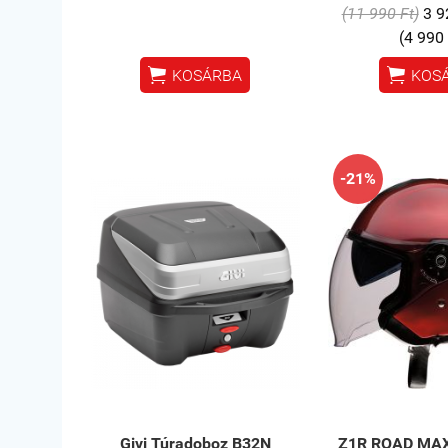
(11 990 Ft)
3 9
(4 990 


KOSÁRBA
KOS
-21%
Givi Túradoboz B32N
Z1R ROAD MAX