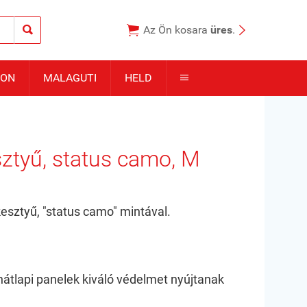



Az Ön kosara
üres
.
TON
MALAGUTI
HELD

sztyű, status camo, M
esztyű, "status camo" mintával.
 hátlapi panelek kiváló védelmet nyújtanak