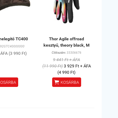
melegítő TC400
Thor Agile offroad
kesztyű, theory black, M
92GTC40000000
 ÁFA (3 990 Ft)
Cikkszám:
33306676
9 441 Ft + ÁFA
(11 990 Ft)
3 929 Ft + ÁFA
(4 990 Ft)

KOSÁRBA
KOSÁRBA