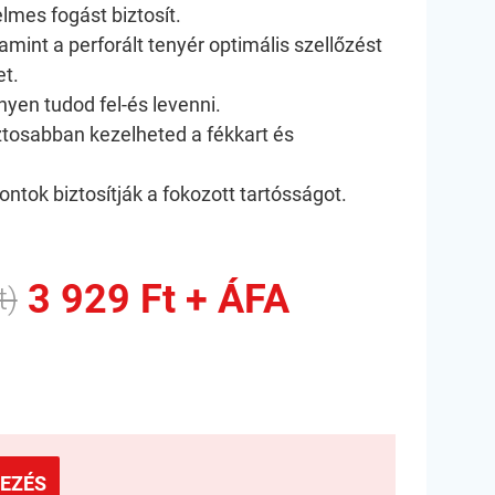
lmes fogást biztosít.
amint a perforált tenyér optimális szellőzést
et.
nyen tudod fel-és levenni.
iztosabban kezelheted a fékkart és
ntok biztosítják a fokozott tartósságot.
3 929 Ft + ÁFA
t)
EZÉS