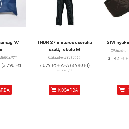
somag "A"
THOR S7 motoros esőruha
GIVI nyak
sú
szett, fekete M
Cikkszám:
1
MERGENCY
Cikkszám:
28510464
3 142 Ft +
 (3 790 Ft)
7 079 Ft + ÁFA (8 990 Ft)
(8 990 / )


ÁRBA
KOSÁRBA