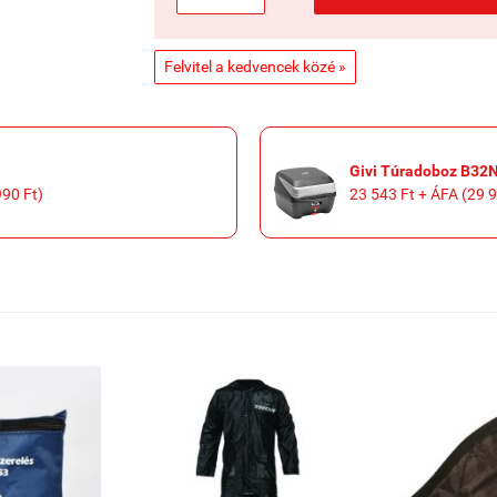
Felvitel a kedvencek közé »
Givi Túradoboz B32
990 Ft)
23 543 Ft + ÁFA (29 9