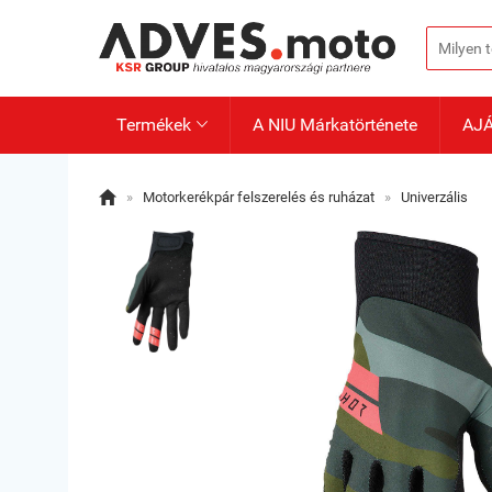
Termékek
A NIU Márkatörténete
AJ


»
Motorkerékpár felszerelés és ruházat
»
Univerzális