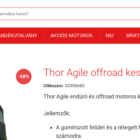
ÁNDÉKUTALVÁNY
AKCIÓS MOTOROK
NIU
BRIX
Thor Agile offroad ke
-58%
Cikkszám:
33306682
Thor Agile endúró és offroad motoros k
Jellemzők:
A gumírozott felület és a rétegelt
számodra.