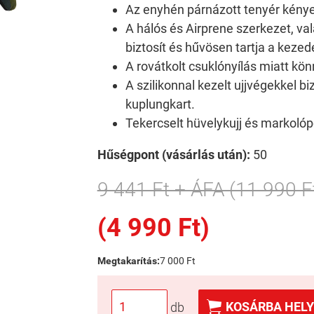
Az enyhén párnázott tenyér kénye
A hálós és Airprene szerkezet, val
biztosít és hűvösen tartja a kezed
A rovátkolt csuklónyílás miatt kön
A szilikonnal kezelt ujjvégekkel b
kuplungkart.
Tekercselt hüvelykujj és markolópo
Hűségpont (vásárlás után):
50
9 441 Ft + ÁFA (11 990 F
(4 990 Ft)
Megtakarítás:
7 000 Ft

KOSÁRBA HELY
db