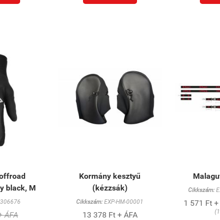
 offroad
Kormány kesztyű
Malagut
ry black, M
(kézzsák)
Cikkszám:
E
306676
Cikkszám:
EXP-HM-00001
1 571 Ft +
(1
 + ÁFA
13 378 Ft + ÁFA