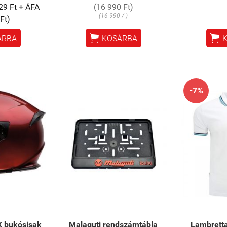
29 Ft + ÁFA
(16 990 Ft)
(16 990 / )
Ft)


ÁRBA
KOSÁRBA
-7%
 bukósisak
Malaguti rendszámtábla
Lambretta