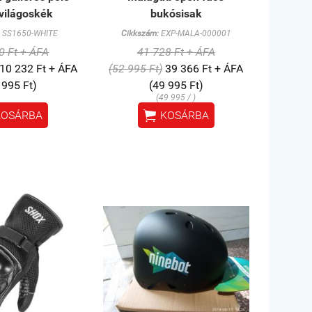
világoskék
bukósisak
SS1650-WHITE
Cikkszám:
EXP-MALA-000001
0 Ft + ÁFA
41 728 Ft + ÁFA
10 232 Ft + ÁFA
(52 995 Ft)
39 366 Ft + ÁFA
 995 Ft)
(49 995 Ft)
(49 995 / )

KOSÁRBA
KOSÁRBA