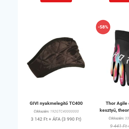
-58%
GIVI nyakmelegítő TC400
Thor Agile
kesztyű, theo
Cikkszám:
192GTC40000000
3 142 Ft + ÁFA (3 990 Ft)
Cikkszám:
33
9 441 Ft