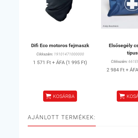
Difi Eco motoros fejmaszk
Elsősegély c
típu
Cikkszám:
19101471000000
1 571 Ft + ÁFA (1 995 Ft)
Cikkszám:
661E
2 984 Ft + ÁFA


KOSÁRBA
KOS
AJÁNLOTT TERMÉKEK: