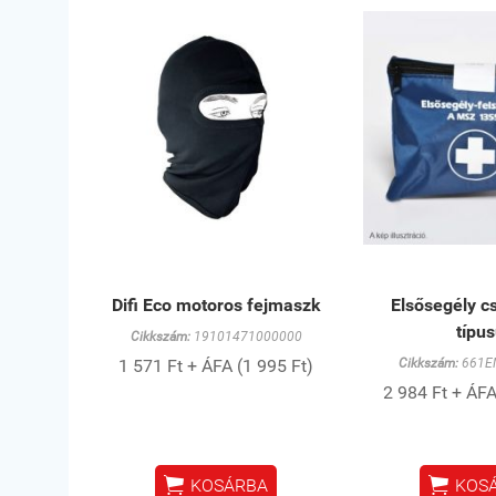
Difi Eco motoros fejmaszk
Elsősegély c
típu
Cikkszám:
19101471000000
1 571 Ft + ÁFA (1 995 Ft)
Cikkszám:
661E
2 984 Ft + ÁFA


KOSÁRBA
KOS