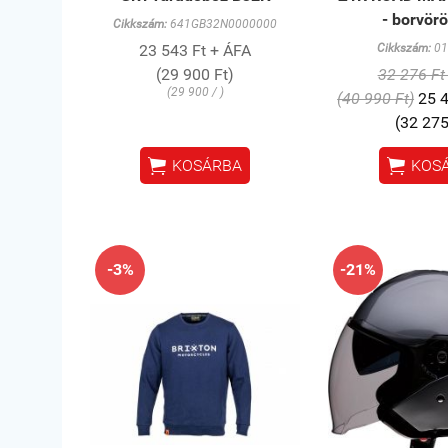
- borvör
Cikkszám:
641GB32N0000000
23 543 Ft + ÁFA
Cikkszám:
01
(29 900 Ft)
32 276 Ft
(29 900 / )
(40 990 Ft)
25 4
(32 275


KOSÁRBA
KOS
-3%
-21%