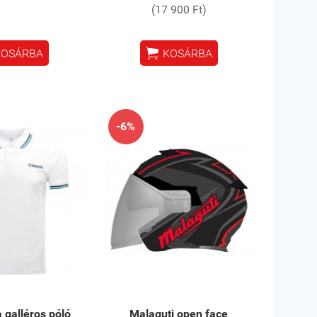
(17 900 Ft)

KOSÁRBA
KOSÁRBA
-6%
 galléros póló
Malaguti open face