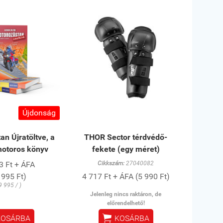
Újdonság
n Újratöltve, a
THOR Sector térdvédő-
motoros könyv
fekete (egy méret)
3 Ft + ÁFA
Cikkszám:
27040082
 995 Ft)
4 717 Ft + ÁFA (5 990 Ft)
9 995 / )
Jelenleg nincs raktáron, de
előrendelhető!

KOSÁRBA
KOSÁRBA