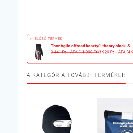

ELŐZŐ TERMÉK
Thor Agile offroad kesztyű, theory black, S
9 441 Ft + ÁFA (11 990 Ft)
3 929 Ft + ÁFA (4 
A KATEGÓRIA TOVÁBBI TERMÉKEI: