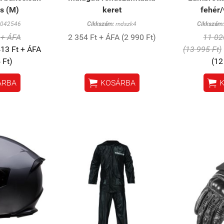
ös (M)
keret
fehér/
042546
Cikkszám:
rndszk4
Cikkszám:
 + ÁFA
2 354 Ft + ÁFA (2 990 Ft)
11 02
13 Ft + ÁFA
(13 995 Ft)
 Ft)
(12


ÁRBA
KOSÁRBA