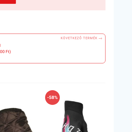

KÖVETKEZŐ TERMÉK
N
00 Ft)
-58%