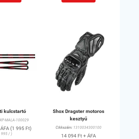
i kulcstartó
Shox Dragster motoros
kesztyű
XP-MALA-100029
 ÁFA (1 995 Ft)
Cikkszám:
1310034300100
 995 / )
14 094 Ft + ÁFA