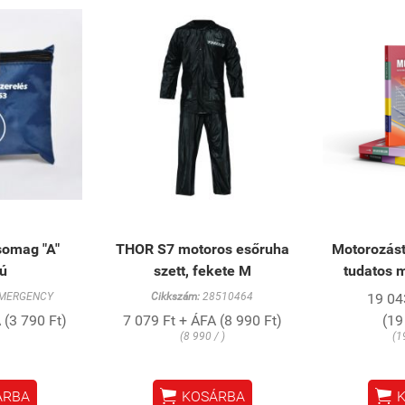
somag "A"
THOR S7 motoros esőruha
Motorozásta
sú
szett, fekete M
tudatos 
MERGENCY
Cikkszám:
28510464
19 04
 (3 790 Ft)
7 079 Ft + ÁFA (8 990 Ft)
(19
(8 990 / )
(1


ÁRBA
KOSÁRBA