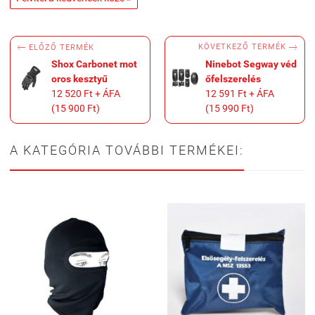


KÖVETKEZŐ TERMÉK
ELŐZŐ TERMÉK
Shox Carbonet mot
Ninebot Segway véd
oros kesztyű
őfelszerelés
12 520 Ft + ÁFA
12 591 Ft + ÁFA
(15 900 Ft)
(15 990 Ft)
A KATEGÓRIA TOVÁBBI TERMÉKEI: