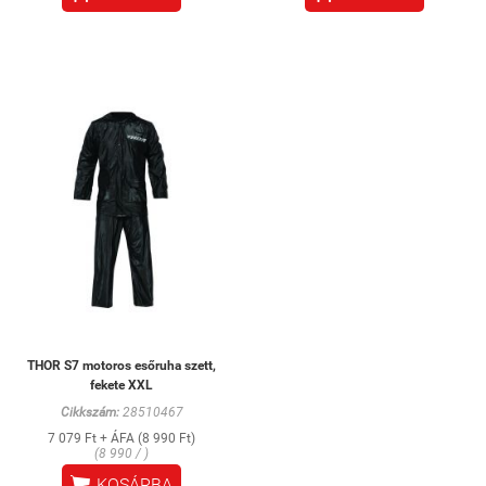
THOR S7 motoros esőruha szett,
fekete XXL
Cikkszám:
28510467
7 079 Ft + ÁFA (8 990 Ft)
(8 990 / )

KOSÁRBA