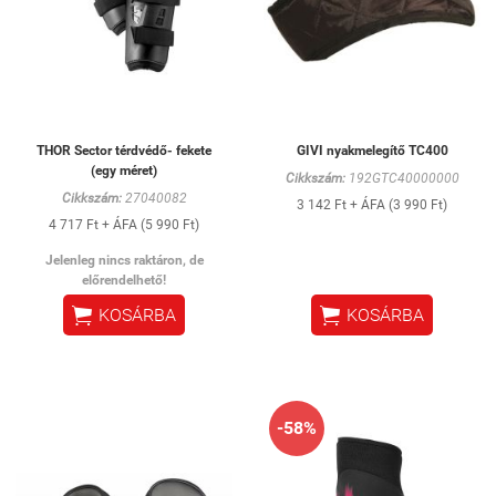
THOR Sector térdvédő- fekete
GIVI nyakmelegítő TC400
(egy méret)
Cikkszám:
192GTC40000000
Cikkszám:
27040082
3 142 Ft + ÁFA (3 990 Ft)
4 717 Ft + ÁFA (5 990 Ft)
Jelenleg nincs raktáron, de
előrendelhető!


KOSÁRBA
KOSÁRBA
-58%