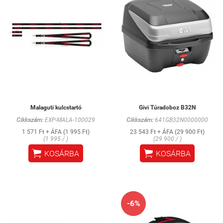
Malaguti kulcstartó
Givi Túradoboz B32N
Cikkszám:
EXP-MALA-100029
Cikkszám:
641GB32N0000000
1 571 Ft + ÁFA (1 995 Ft)
23 543 Ft + ÁFA (29 900 Ft)
(1 995 / )
(29 900 / )


KOSÁRBA
KOSÁRBA
-6%