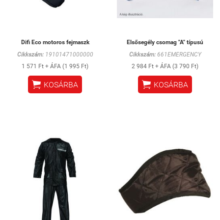
Difi Eco motoros fejmaszk
Elsősegély csomag "A" típusú
Cikkszám:
19101471000000
Cikkszám:
661EMERGENCY
1 571 Ft + ÁFA (1 995 Ft)
2 984 Ft + ÁFA (3 790 Ft)


KOSÁRBA
KOSÁRBA