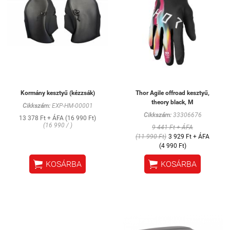
Kormány kesztyű (kézzsák)
Thor Agile offroad kesztyű,
theory black, M
Cikkszám:
EXP-HM-00001
Cikkszám:
33306676
13 378 Ft + ÁFA (16 990 Ft)
(16 990 / )
9 441 Ft + ÁFA
(11 990 Ft)
3 929 Ft + ÁFA
(4 990 Ft)


KOSÁRBA
KOSÁRBA