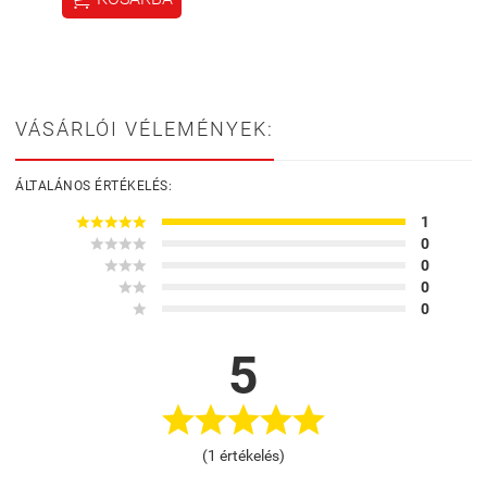
VÁSÁRLÓI VÉLEMÉNYEK:
ÁLTALÁNOS ÉRTÉKELÉS:





1




0



0


0

0
5





(1 értékelés)