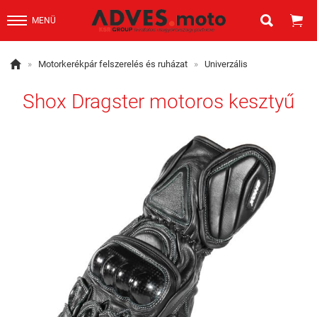


MENÜ

»
Motorkerékpár felszerelés és ruházat
»
Univerzális
Shox Dragster motoros kesztyű