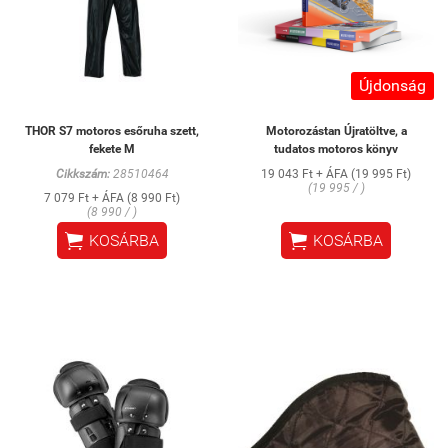
Újdonság
THOR S7 motoros esőruha szett,
Motorozástan Újratöltve, a
fekete M
tudatos motoros könyv
Cikkszám:
28510464
19 043 Ft + ÁFA (19 995 Ft)
(19 995 / )
7 079 Ft + ÁFA (8 990 Ft)
(8 990 / )


KOSÁRBA
KOSÁRBA