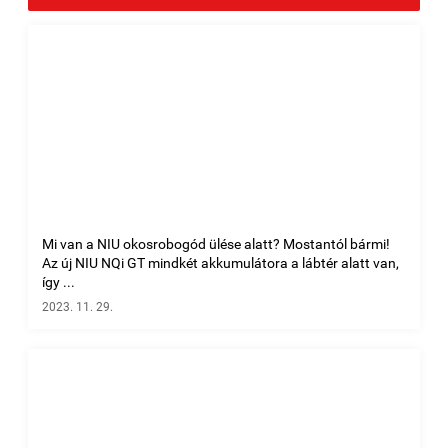
Mi van a NIU okosrobogód ülése alatt? Mostantól bármi!
Az új NIU NQi GT mindkét akkumulátora a lábtér alatt van,
így ...
2023. 11. 29.