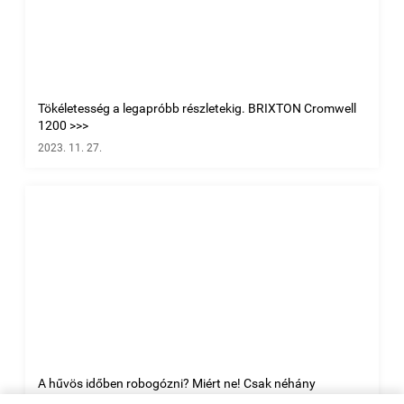
Tökéletesség a legapróbb részletekig. BRIXTON Cromwell
1200 >>>
2023. 11. 27.
A hűvös időben robogózni? Miért ne! Csak néhány
kiegészítő kell, és máris kitolhatod a kétkerekű szezont >>>