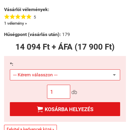
Vásárlói vélemények:





5
1 vélemény »
Hűségpont (vásárlás után):
179
14 094 Ft + ÁFA (17 900 Ft)
*:
db

KOSÁRBA HELYEZÉS
Felvitel a kedvencek közé »