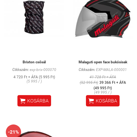
Brixton csősál
Malaguti open face bukósisak
Cikkszám:
exp-brix-000070
Cikkszám:
EXP-MALA-000001
4 720 Ft + ÁFA (5 995 Ft)
41 728 Ft + ÁFA
(5 995 / )
(52 995 Ft)
39 366 Ft + ÁFA
(49 995 Ft)
(49 995 / )


KOSÁRBA
KOSÁRBA
-21%