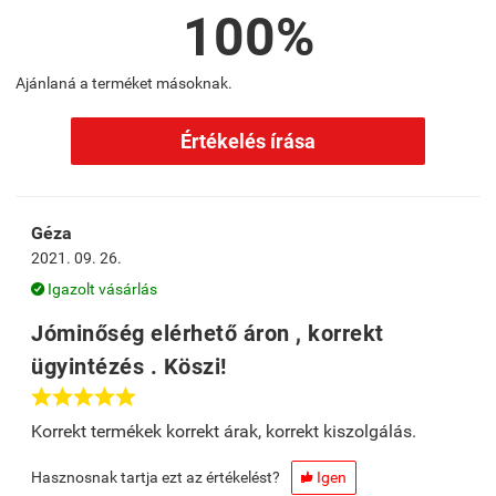
100%
Ajánlaná a terméket másoknak.
Értékelés írása
Géza
2021. 09. 26.
Igazolt vásárlás

Jóminőség elérhető áron , korrekt
ügyintézés . Köszi!





Korrekt termékek korrekt árak, korrekt kiszolgálás.
Hasznosnak tartja ezt az értékelést?
Igen
