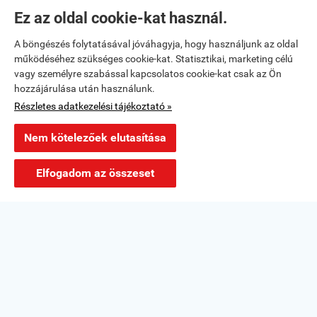
...
Ez az oldal cookie-kat használ.
2023. 11. 23.
A böngészés folytatásával jóváhagyja, hogy használjunk az oldal
működéséhez szükséges cookie-kat. Statisztikai, marketing célú
vagy személyre szabással kapcsolatos cookie-kat csak az Ön
hozzájárulása után használunk.
Részletes adatkezelési tájékoztató »
Nem kötelezőek elutasítása
×
Ajánlott termék
Elsősegély csomag "A" típusú
Elfogadom az összeset
Részletek »
Az EICMA-n megtartott teljes NIU sajtótájékoztató magyar
nyelven is megnézhető.
2023. 11. 16.
Webáruház értékelés