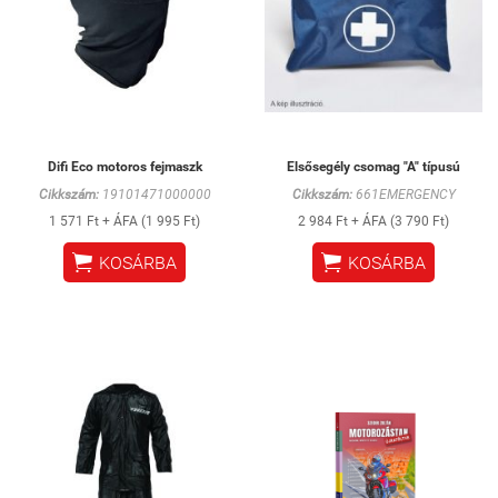
Difi Eco motoros fejmaszk
Elsősegély csomag "A" típusú
Cikkszám:
19101471000000
Cikkszám:
661EMERGENCY
1 571 Ft + ÁFA (1 995 Ft)
2 984 Ft + ÁFA (3 790 Ft)


KOSÁRBA
KOSÁRBA