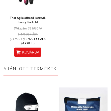
Thor Agile offroad kesztyű,
theory black, M
Cikkszám:
33306676
9 441 Ft + ÁFA
(11 990 Ft)
3 929 Ft + ÁFA
(4 990 Ft)

KOSÁRBA
AJÁNLOTT TERMÉKEK: