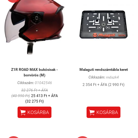
Z1R ROAD MAX bukósisak -
Malaguti rendszámtábla keret
borvörös (M)
Cikkszám:
rndszk4
Cikkszám:
01042546
2 354 Ft + ÁFA (2 990 Ft)
32 276 Ft + ÁFA
(40 990 Ft)
25 413 Ft + ÁFA
(32 275 Ft)


KOSÁRBA
KOSÁRBA