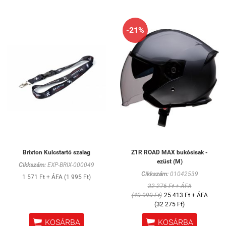
-21%
Brixton Kulcstartó szalag
Z1R ROAD MAX bukósisak -
ezüst (M)
Cikkszám:
EXP-BRIX-000049
Cikkszám:
01042539
1 571 Ft + ÁFA (1 995 Ft)
32 276 Ft + ÁFA
(40 990 Ft)
25 413 Ft + ÁFA
(32 275 Ft)


KOSÁRBA
KOSÁRBA