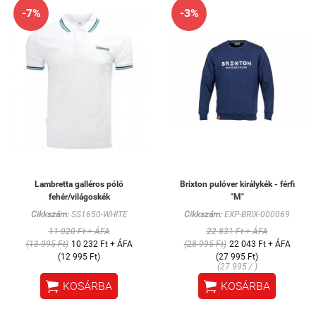
-7%
-3%
Lambretta galléros póló
Brixton pulóver királykék - férfi
fehér/világoskék
"M"
Cikkszám:
SS1650-WHITE
Cikkszám:
EXP-BRIX-000069
11 020 Ft + ÁFA
22 831 Ft + ÁFA
(13 995 Ft)
10 232 Ft + ÁFA
(28 995 Ft)
22 043 Ft + ÁFA
(12 995 Ft)
(27 995 Ft)
(27 995 / )


KOSÁRBA
KOSÁRBA