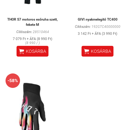
THOR S7 motoros esőruha szett,
GIVI nyakmelegítő TC400
fekete M
Cikkszám:
192GTC40000000
Cikkszám:
28510464
3 142 Ft + ÁFA (3 990 Ft)
7 079 Ft + ÁFA (8 990 Ft)
(8 990 / )


KOSÁRBA
KOSÁRBA
-58%