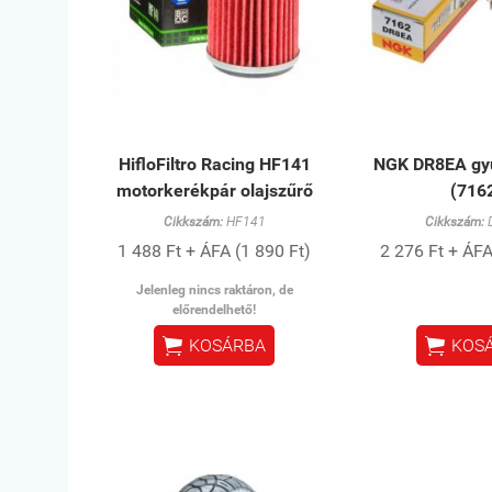
HifloFiltro Racing HF141
NGK DR8EA gyú
motorkerékpár olajszűrő
(716
Cikkszám:
HF141
Cikkszám:
1 488 Ft + ÁFA (1 890 Ft)
2 276 Ft + ÁFA
Jelenleg nincs raktáron, de
előrendelhető!


KOSÁRBA
KOS