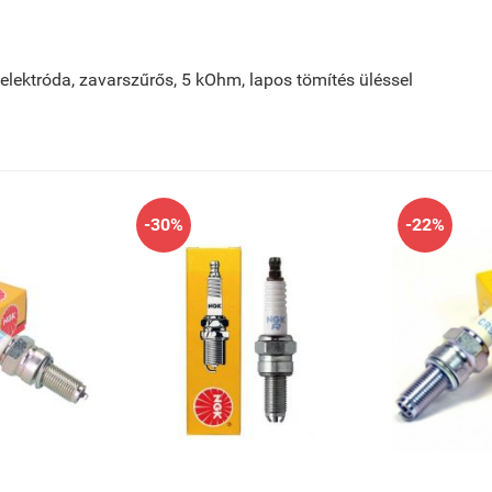
telektróda, zavarszűrős, 5 kOhm, lapos tömítés üléssel
-30%
-22%