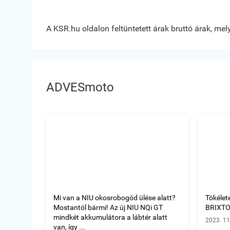
A KSR.hu oldalon feltüntetett árak bruttó árak, me
ADVESmoto
Mi van a NIU okosrobogód ülése alatt?
Tökélet
Mostantól bármi! Az új NIU NQi GT
BRIXTO
mindkét akkumulátora a lábtér alatt
2023. 11
van, így ...