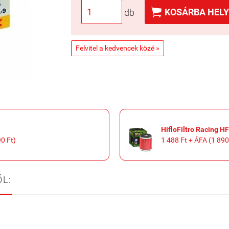

KOSÁRBA HELY
db
Felvitel a kedvencek közé »
HifloFiltro Racing H
90 Ft)
1 488 Ft + ÁFA (1 890
L: