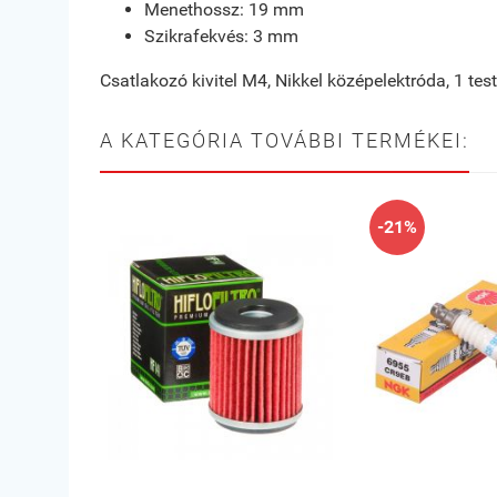
Menethossz: 19 mm
Szikrafekvés: 3 mm
Csatlakozó kivitel M4, Nikkel középelektróda, 1 tes
A KATEGÓRIA TOVÁBBI TERMÉKEI:
-21%