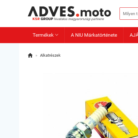
Termékek
A NIU Márkatörténete
AJ


»
Alkatrészek