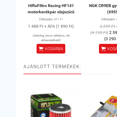
HifloFiltro Racing HF141
NGK CR9EB gyú
motorkerékpár olajszűrő
(695
Cikkszám:
HF141
Cikkszám:
1 488 Ft + ÁFA (1 890 Ft)
3 299 Ft
(4 190 Ft)
2 59
Jelenleg nincs raktáron, de
(3 290 
előrendelhető!


KOSÁRBA
KOS
AJÁNLOTT TERMÉKEK: