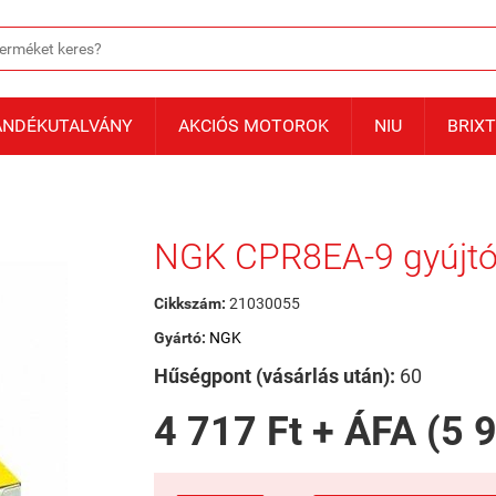
ÁNDÉKUTALVÁNY
AKCIÓS MOTOROK
NIU
BRIX
NGK CPR8EA-9 gyújtó
Cikkszám:
21030055
Gyártó:
NGK
Hűségpont (vásárlás után):
60
4 717 Ft + ÁFA (5 9