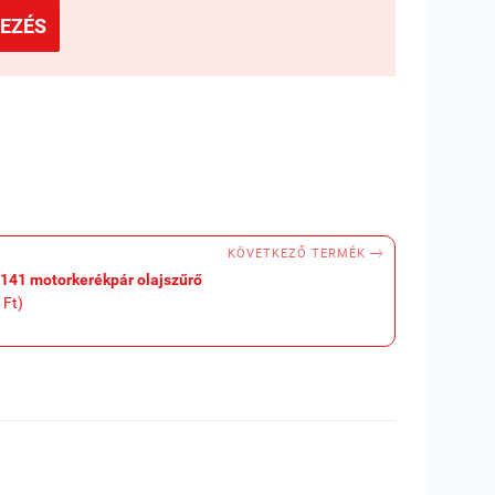
EZÉS

KÖVETKEZŐ TERMÉK
F141 motorkerékpár olajszűrő
 Ft)