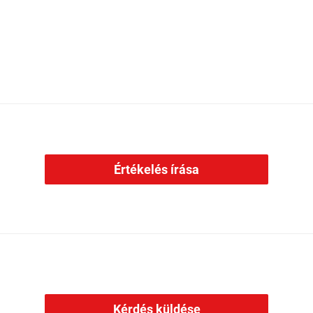
Értékelés írása
Kérdés küldése