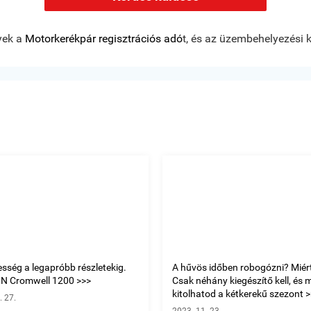
lyek a
Motorkerékpár regisztrációs adó
t, és az üzembehelyezési 
esség a legapróbb részletekig.
A hűvös időben robogózni? Miért
N Cromwell 1200 >>>
Csak néhány kiegészítő kell, és 
kitolhatod a kétkerekű szezont >>
. 27.