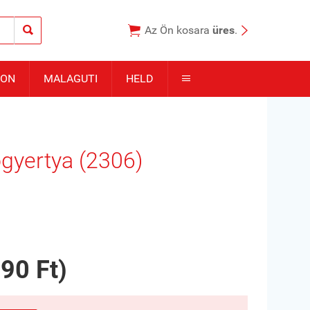



Az Ön kosara
üres
.
TON
MALAGUTI
HELD

gyertya (2306)
90 Ft)