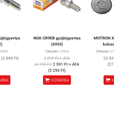
jtógyertya
NGK CR9EB gyújtógyertya
MOTRON X
2)
(6955)
kulcso
DR8EA
Cikkszám:
CR9EB
Cikkszám:
07
 (2 890 Ft)
3 299 Ft + ÁFA
22 03
(4 190 Ft)
2 591 Ft + ÁFA
(27
(3 290 Ft)


ÁRBA
KOSÁRBA