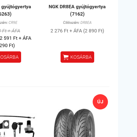
gyújtógyertya
NGK DR8EA gyújtógyertya
6263)
(7162)
szám:
CR9E
Cikkszám:
DR8EA
 Ft + ÁFA
2 276 Ft + ÁFA (2 890 Ft)
2 591 Ft + ÁFA
 290 Ft)

KOSÁRBA
KOSÁRBA
ÚJ