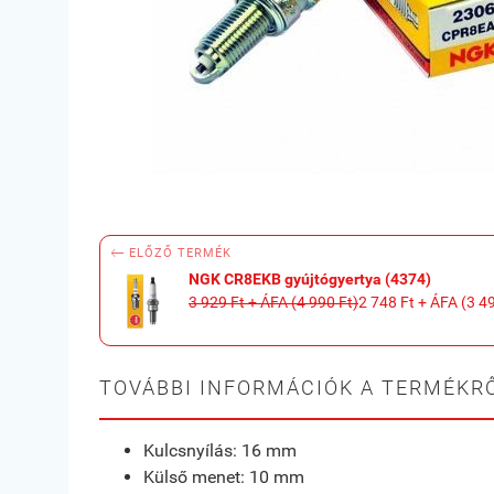

ELŐZŐ TERMÉK
NGK CR8EKB gyújtógyertya (4374)
3 929 Ft + ÁFA (4 990 Ft)
2 748 Ft + ÁFA (3 4
TOVÁBBI INFORMÁCIÓK A TERMÉKRŐ
Kulcsnyílás: 16 mm
Külső menet: 10 mm