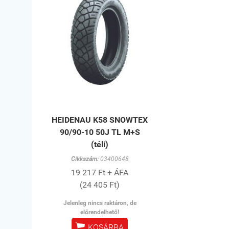
HEIDENAU K58 SNOWTEX
90/90-10 50J TL M+S
(téli)
Cikkszám:
03400648
19 217 Ft + ÁFA
(24 405 Ft)
Jelenleg nincs raktáron, de
előrendelhető!

KOSÁRBA