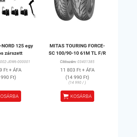
-NORD 125 egy
MITAS TOURING FORCE-
s zárszett
SC 100/90-10 61M TL F/R
002-J0W6-000001
Cikkszám:
03401385
9 Ft + ÁFA
11 803 Ft + ÁFA
 990 Ft)
(14 990 Ft)
(14 990 / )

KOSÁRBA
KOSÁRBA