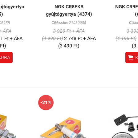
jtógyertya
NGK CR8EKB
NGK CR9E 
5)
gyújtógyertya (4374)
(
CR9EB
Cikkszám:
21030058
Cikk
 + ÁFA
3 929 Ft + ÁFA
3 303
1 Ft + ÁFA
(4 990 Ft)
2 748 Ft + ÁFA
(4 195 Ft)
Ft)
(3 490 Ft)
(3

ÁRBA
-21%