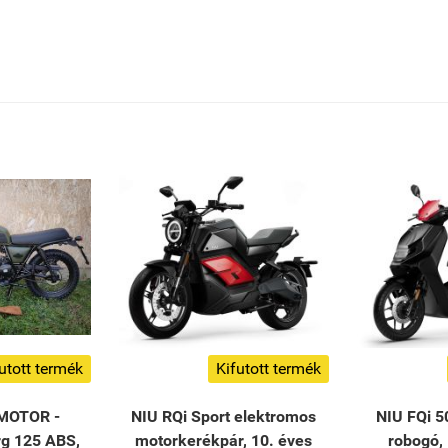
utott termék
Kifutott termék
MOTOR -
NIU RQi Sport elektromos
NIU FQi 5
rg 125 ABS,
motorkerékpár, 10. éves
robogó, 