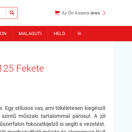



Az Ön kosara
üres
.
TON
MALAGUTI
HELD

25 Fekete
 Egy stílusos vas, ami tökéletesen kiegészít
szintű műszaki tartalommal párosul. A jól
szerfalon fokozatkijelző is segíti a vezetést.
iáját meghazudtoló mérete és alacsonyan lévő