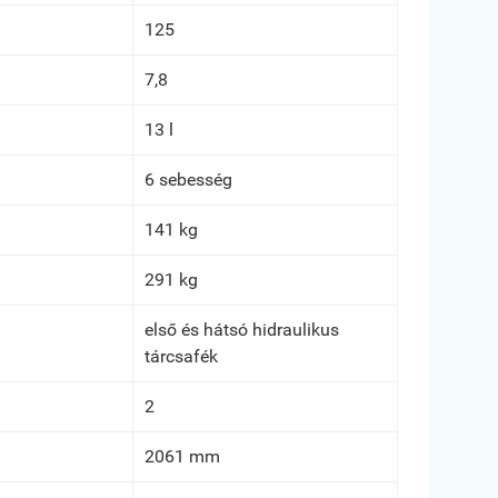
125
7,8
13 l
6 sebesség
141 kg
291 kg
első és hátsó hidraulikus
tárcsafék
2
2061 mm