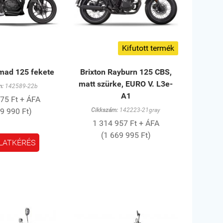
Kifutott termék
mad 125 fekete
Brixton Rayburn 125 CBS,
matt szürke, EURO V. L3e-
m:
142589-22b
A1
75 Ft + ÁFA
99 990 Ft)
Cikkszám:
142223-21gray
1 314 957 Ft + ÁFA
(1 669 995 Ft)
LATKÉRÉS