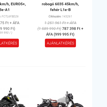
 km/h, EURO5+,
robogó 6035 45km/h,
3e-A1
fehér L1e-B
:
FCTL6FBD26
Cikkszám:
143261
75 Ft + ÁFA
1 251 961 Ft + ÁFA
99 990 Ft)
(1 589 990 Ft)
787 398 Ft +
99 990 / )
ÁFA (999 995 Ft)
LATKÉRÉS
AJÁNLATKÉRÉS