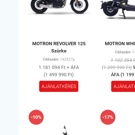
MOTRON REVOLVER 125
MOTRON WHIZ
Szürke
Cikkszám:
1
Cikkszám:
142527g
1 102 354 
1 181 094 Ft + ÁFA
(1 399 990 Ft)
9
(1 499 990 Ft)
ÁFA (1 199
AJÁNLATKÉRÉS
AJÁNLAT
-10%
-17%