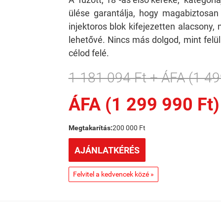
ülése garantálja, hogy magabiztosan 
injektoros blok kifejezetten alacsony
lehetővé. Nincs más dolgod, mint felül
célod felé.
1 181 094 Ft + ÁFA (1 49
ÁFA (1 299 990 Ft)
Megtakarítás:
200 000 Ft
AJÁNLATKÉRÉS
Felvitel a kedvencek közé »