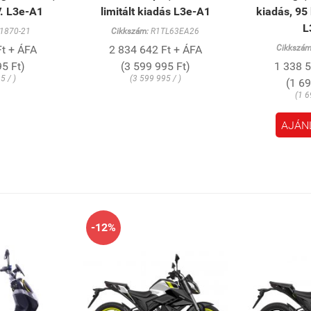
V. L3e-A1
limitált kiadás L3e-A1
kiadás, 95
L
1870-21
Cikkszám:
R1TL63EA26
Ft + ÁFA
2 834 642 Ft + ÁFA
Cikkszám
5 Ft)
(3 599 995 Ft)
1 338 5
5 / )
(3 599 995 / )
(1 6
(1 6
AJÁN
-12%