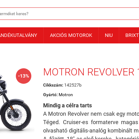
ÁNDÉKUTALVÁNY
AKCIÓS MOTOROK
NIU
BRIX
MOTRON REVOLVER 1
-13%
Cikkszám:
142527b
Gyártó:
Motron
Mindig a célra tarts
A Motron Revolver nem csak egy motor.
Téged. Cruiser-es formaterve magas 
olvasható digitális-analóg kombinált mű
A fűzött, 18"-as első kereke, kategór