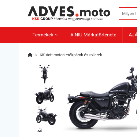
Termékek
A NIU Márkatörténete
AJ


»
Kifutott motorkerékpárok és rollerek