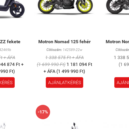
Z fekete
Motron Nomad 125 fehér
Motron No
42469b
Cikkszám:
142589-22w
Cikkszá
Ft + ÁFA
1 338 575 Ft + ÁFA
1 338 5
44 874 Ft +
(1 699 990 Ft)
1 181 094 Ft
(1 6
 990 Ft)
+ ÁFA (1 499 990 Ft)
KÉRÉS
AJÁNLATKÉRÉS
AJÁN
-17%