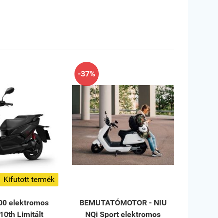
-37%
Kifutott termék
00 elektromos
BEMUTATÓMOTOR - NIU
10th Limitált
NQi Sport elektromos