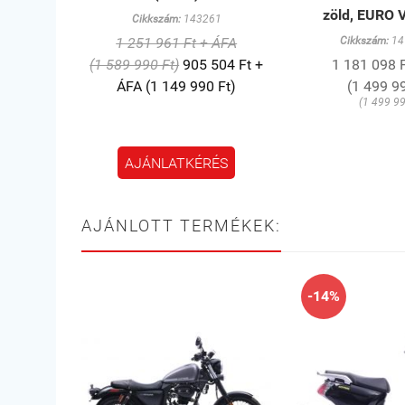
zöld, EURO 
Cikkszám:
143261
1 251 961 Ft + ÁFA
Cikkszám:
14
(1 589 990 Ft)
905 504 Ft +
1 181 098 
ÁFA (1 149 990 Ft)
(1 499 99
(1 499 99
AJÁNLATKÉRÉS
AJÁNLOTT TERMÉKEK:
-14%