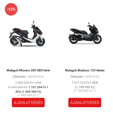
-12%
Malaguti Mission 200 ABS fehér
Malaguti Madison 125 fekete
Cikkszám:
142590-22w
Cikkszám:
142619-22
1 338 575 Ft + ÁFA
1 417 315 Ft + ÁFA
(1 699 990 Ft)
1 181 094 Ft +
(1 799 990 Ft)
(1 799 990 Ft / )
ÁFA (1 499 990 Ft)
(1 499 990 Ft / )
AJÁNLATKÉRÉS
AJÁNLATKÉRÉS