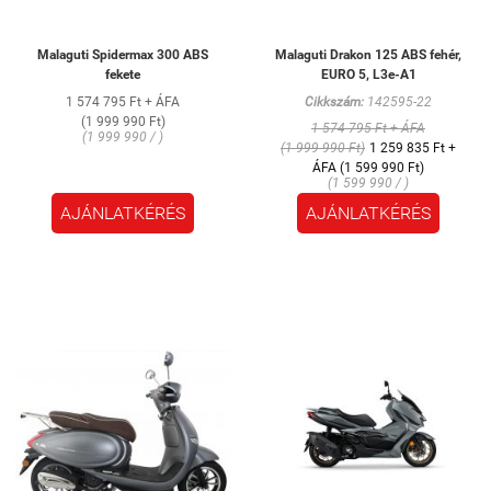
Malaguti Spidermax 300 ABS
Malaguti Drakon 125 ABS fehér,
fekete
EURO 5, L3e-A1
1 574 795 Ft + ÁFA
Cikkszám:
142595-22
(1 999 990 Ft)
1 574 795 Ft + ÁFA
(1 999 990 / )
(1 999 990 Ft)
1 259 835 Ft +
ÁFA (1 599 990 Ft)
(1 599 990 / )
AJÁNLATKÉRÉS
AJÁNLATKÉRÉS