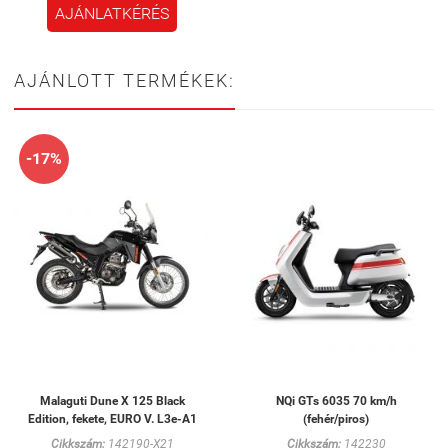
AJÁNLATKÉRÉS
AJÁNLOTT TERMÉKEK:
-17%
Malaguti Dune X 125 Black
NQi GTs 6035 70 km/h
Edition, fekete, EURO V. L3e-A1
(fehér/piros)
Cikkszám:
142190-X21
Cikkszám:
142230