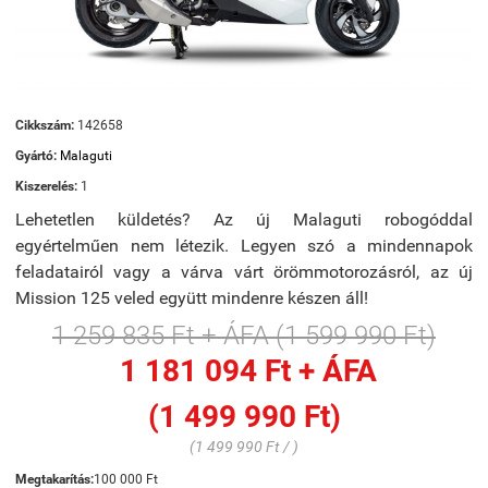
Cikkszám:
142658
Gyártó:
Malaguti
Kiszerelés:
1
Lehetetlen küldetés? Az új Malaguti robogóddal
egyértelműen nem létezik. Legyen szó a mindennapok
feladatairól vagy a várva várt örömmotorozásról, az új
Mission 125 veled együtt mindenre készen áll!
1 259 835 Ft + ÁFA (1 599 990 Ft)
1 181 094 Ft + ÁFA
(1 499 990 Ft)
(1 499 990 Ft / )
Megtakarítás:
100 000 Ft