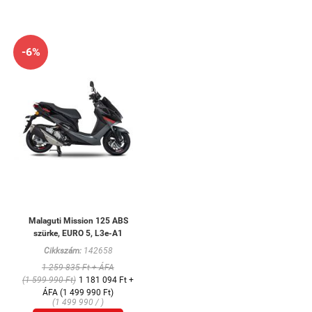
-6%
Malaguti Mission 125 ABS
szürke, EURO 5, L3e-A1
Cikkszám:
142658
1 259 835 Ft + ÁFA
(1 599 990 Ft)
1 181 094 Ft +
ÁFA (1 499 990 Ft)
(1 499 990 / )