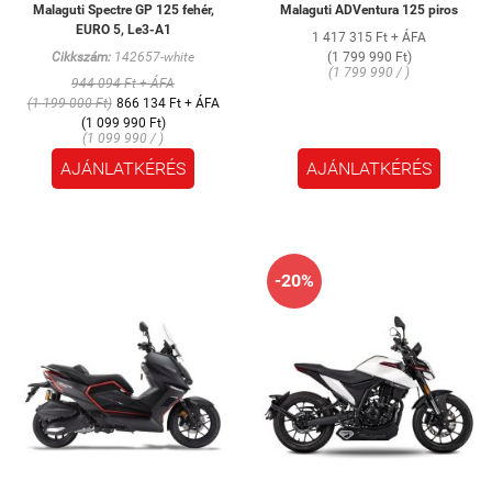
Malaguti Spectre GP 125 fehér,
Malaguti ADVentura 125 piros
EURO 5, Le3-A1
1 417 315 Ft + ÁFA
Cikkszám:
142657-white
(1 799 990 Ft)
(1 799 990 / )
944 094 Ft + ÁFA
(1 199 000 Ft)
866 134 Ft + ÁFA
(1 099 990 Ft)
(1 099 990 / )
AJÁNLATKÉRÉS
AJÁNLATKÉRÉS
-20%