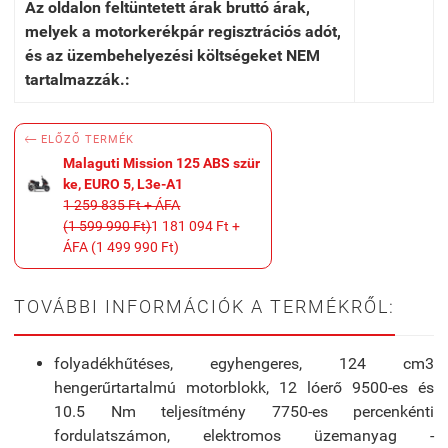
Az oldalon feltüntetett árak bruttó árak,
melyek a motorkerékpár regisztrációs adót,
és az üzembehelyezési költségeket NEM
tartalmazzák.:

ELŐZŐ TERMÉK
Malaguti Mission 125 ABS szür
ke, EURO 5, L3e-A1
1 259 835 Ft + ÁFA
(1 599 990 Ft)
1 181 094 Ft +
ÁFA (1 499 990 Ft)
TOVÁBBI INFORMÁCIÓK A TERMÉKRŐL:
folyadékhűtéses, egyhengeres, 124 cm3
hengerűrtartalmú motorblokk, 12 lóerő 9500-es és
10.5 Nm teljesítmény 7750-es percenkénti
fordulatszámon, elektromos üzemanyag -