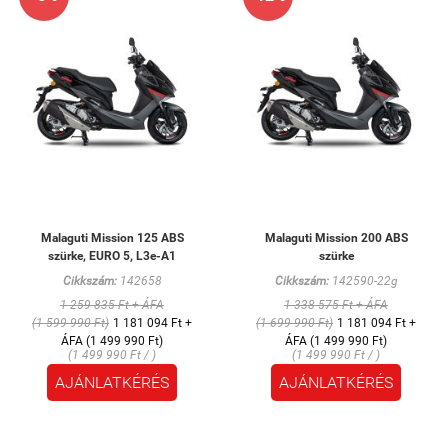
Malaguti Mission 125 ABS
Malaguti Mission 200 ABS
szürke, EURO 5, L3e-A1
szürke
Cikkszám:
142658
Cikkszám:
142590-22g
1 259 835 Ft + ÁFA
1 338 575 Ft + ÁFA
(1 599 990 Ft)
1 181 094 Ft +
(1 699 990 Ft)
1 181 094 Ft +
ÁFA (1 499 990 Ft)
ÁFA (1 499 990 Ft)
(1 499 990 Ft / )
(1 499 990 Ft / )
AJÁNLATKÉRÉS
AJÁNLATKÉRÉS