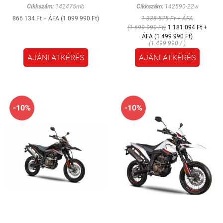
Cikkszám:
142475mb
Cikkszám:
142590-22w
866 134 Ft + ÁFA (1 099 990 Ft)
1 338 575 Ft + ÁFA
(1 699 990 Ft)
1 181 094 Ft +
ÁFA (1 499 990 Ft)
(1 499 990 / )
AJÁNLATKÉRÉS
AJÁNLATKÉRÉS
-10%
-10%