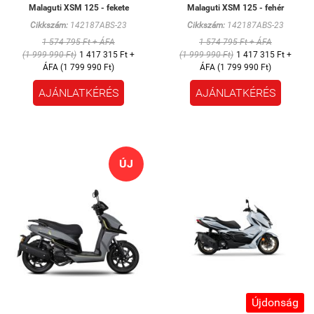
Malaguti XSM 125 - fekete
Malaguti XSM 125 - fehér
Cikkszám:
142187ABS-23
Cikkszám:
142187ABS-23
1 574 795 Ft + ÁFA
1 574 795 Ft + ÁFA
(1 999 990 Ft)
1 417 315 Ft +
(1 999 990 Ft)
1 417 315 Ft +
ÁFA (1 799 990 Ft)
ÁFA (1 799 990 Ft)
AJÁNLATKÉRÉS
AJÁNLATKÉRÉS
ÚJ
Újdonság