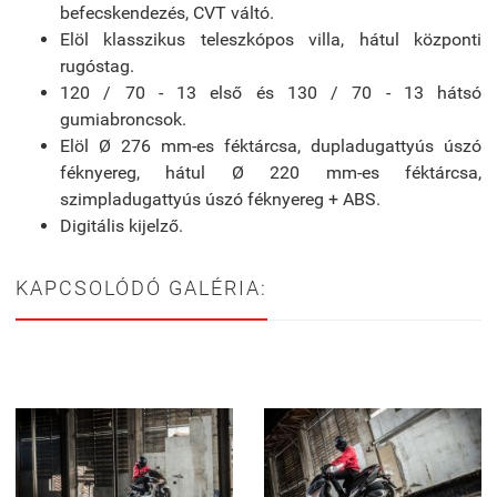
befecskendezés, CVT váltó.
Elöl klasszikus teleszkópos villa, hátul központi
rugóstag.
120 / 70 - 13 első és 130 / 70 - 13 hátsó
gumiabroncsok.
Elöl Ø 276 mm-es féktárcsa, dupladugattyús úszó
féknyereg, hátul Ø 220 mm-es féktárcsa,
szimpladugattyús úszó féknyereg + ABS.
Digitális kijelző.
KAPCSOLÓDÓ GALÉRIA: