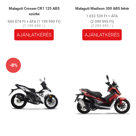
Malaguti Crosser CR1 125 ABS
Malaguti Madison 300 ABS fehér
szürke
1 653 539 Ft + ÁFA
944 874 Ft + ÁFA (1 199 990 Ft)
(2 099 995 Ft)
(1 199 990 / )
(2 099 995 / )
AJÁNLATKÉRÉS
AJÁNLATKÉRÉS
-8%