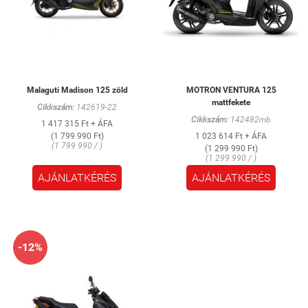
Malaguti Madison 125 zöld
MOTRON VENTURA 125
mattfekete
Cikkszám:
142619-22
Cikkszám:
142482mb
1 417 315 Ft + ÁFA
(1 799 990 Ft)
1 023 614 Ft + ÁFA
(1 799 990 / )
(1 299 990 Ft)
(1 299 990 / )
AJÁNLATKÉRÉS
AJÁNLATKÉRÉS
-12%