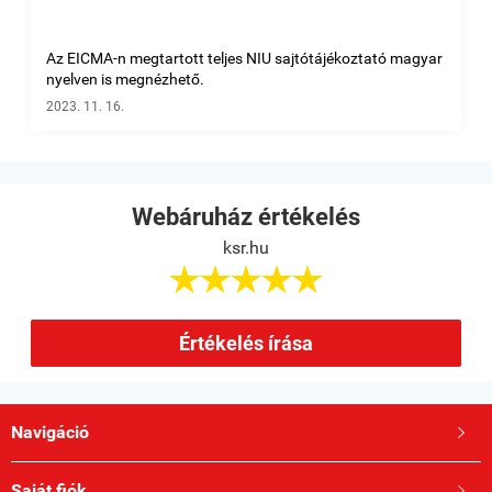
Az EICMA-n megtartott teljes NIU sajtótájékoztató magyar
nyelven is megnézhető.
2023. 11. 16.
Webáruház értékelés
ksr.hu





Értékelés írása
Navigáció

Saját fiók
