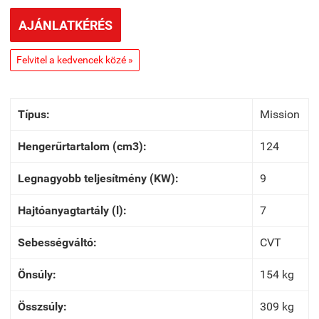
AJÁNLATKÉRÉS
Felvitel a kedvencek közé »
Típus:
Mission
Hengerűrtartalom (cm3):
124
Legnagyobb teljesítmény (KW):
9
Hajtóanyagtartály (l):
7
Sebességváltó:
CVT
Önsúly:
154 kg
Összsúly:
309 kg