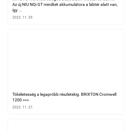
Az új NIU NQi GT mindkét akkumulátora a lábtér alatt van,
így ...
2023. 11. 29.
Tökéletesség a legapróbb részletekig. BRIXTON Cromwell
1200 >>>
2023. 11. 27.