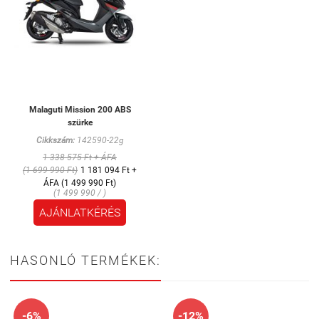
Malaguti Mission 200 ABS
szürke
Cikkszám:
142590-22g
1 338 575 Ft + ÁFA
(1 699 990 Ft)
1 181 094 Ft +
ÁFA (1 499 990 Ft)
(1 499 990 / )
AJÁNLATKÉRÉS
HASONLÓ TERMÉKEK:
-6%
-12%