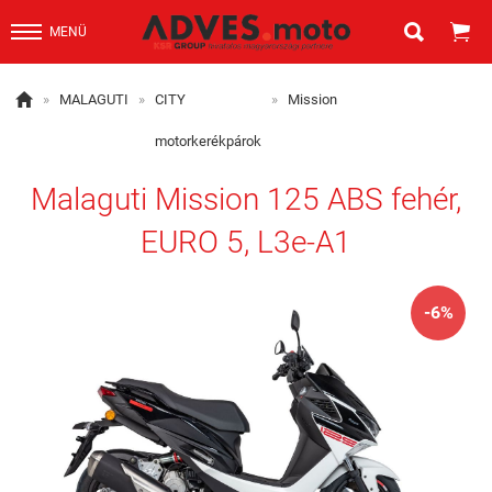


MENÜ

»
MALAGUTI
»
CITY
»
Mission
motorkerékpárok
Malaguti Mission 125 ABS fehér,
EURO 5, L3e-A1
-6%