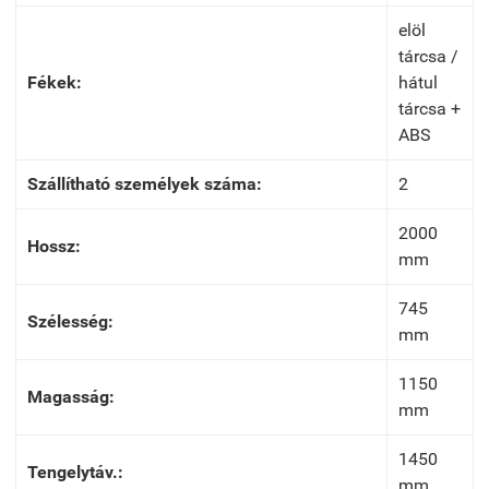
elöl
tárcsa /
Fékek:
hátul
tárcsa +
ABS
Szállítható személyek száma:
2
2000
Hossz:
mm
745
Szélesség:
mm
1150
Magasság:
mm
1450
Tengelytáv.:
mm