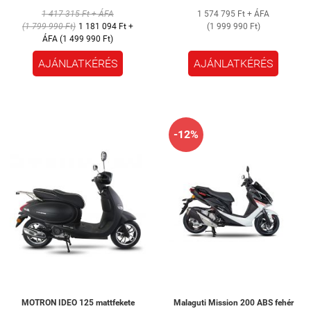
1 417 315 Ft + ÁFA
1 574 795 Ft + ÁFA
(1 799 990 Ft)
1 181 094 Ft +
(1 999 990 Ft)
ÁFA (1 499 990 Ft)
AJÁNLATKÉRÉS
AJÁNLATKÉRÉS
-12%
MOTRON IDEO 125 mattfekete
Malaguti Mission 200 ABS fehér