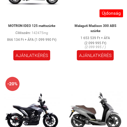
Újdonság
MOTRON IDEO 125 mattszürke
Malaguti Madison 300 ABS
szürke
Cikkszám:
142475mg
1 653 539 Ft + ÁFA
866 134 Ft + ÁFA (1 099 990 Ft)
(2 099 995 Ft)
(2 099 995 / )
AJÁNLATKÉRÉS
AJÁNLATKÉRÉS
-20%