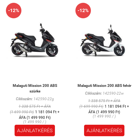
-12%
-12%
Malaguti Mission 200 ABS
Malaguti Mission 200 ABS fehér
szürke
Cikkszám:
142590-22w
Cikkszám:
142590-22g
1 338 575 Ft + ÁFA
1 338 575 Ft + ÁFA
(1 699 990 Ft)
1 181 094 Ft +
(1 699 990 Ft)
1 181 094 Ft +
ÁFA (1 499 990 Ft)
(1 499 990 / )
ÁFA (1 499 990 Ft)
(1 499 990 / )
AJÁNLATKÉRÉS
AJÁNLATKÉRÉS