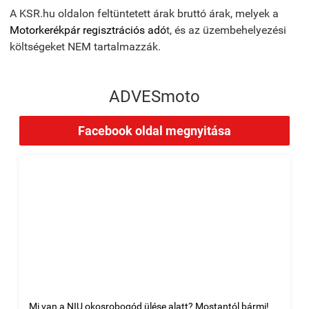
A KSR.hu oldalon feltüntetett árak bruttó árak, melyek a
Motorkerékpár regisztrációs adó
t, és az üzembehelyezési
költségeket NEM tartalmazzák.
ADVESmoto
Facebook oldal megnyitása
Mi van a NIU okosrobogód ülése alatt? Mostantól bármi!