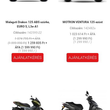
Malaguti Drakon 125 ABS szürke,
MOTRON VENTURA 125 ezüst
EURO 5, L3e-A1
Cikkszám:
142482s
Cikkszám:
142595-22
1 023 614 Ft + ÁFA
1 574 795 Ft + ÁFA
(1 299 990 Ft)
(1 299 990 / )
(1 999 990 Ft)
1 259 835 Ft +
ÁFA (1 599 990 Ft)
(1 599 990 / )
AJÁNLATKÉRÉS
AJÁNLATKÉRÉS