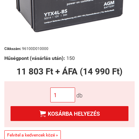
Cikkszám:
96100D010000
Hűségpont (vásárlás után):
150
11 803 Ft + ÁFA (14 990 Ft)
db

KOSÁRBA HELYEZÉS
Felvitel a kedvencek közé »