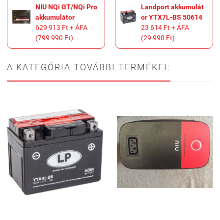
NIU NQi GT/NQi Pro
Landport akkumulát
akkumulátor
or YTX7L-BS 50614
629 913 Ft + ÁFA
23 614 Ft + ÁFA
(799 990 Ft)
(29 990 Ft)
A KATEGÓRIA TOVÁBBI TERMÉKEI: