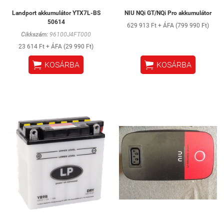
Landport akkumulátor YTX7L-BS
NIU NQi GT/NQi Pro akkumulátor
50614
629 913 Ft + ÁFA (799 990 Ft)
Cikkszám:
96100J4FT000
23 614 Ft + ÁFA (29 990 Ft)


KOSÁRBA
KOSÁRBA