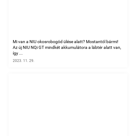
Mi van a NIU okosrobogód ülése alatt? Mostantól bármi!
Az új NIU NQi GT mindkét akkumulátora a lábtér alatt van,
így ...
2023. 11. 29.