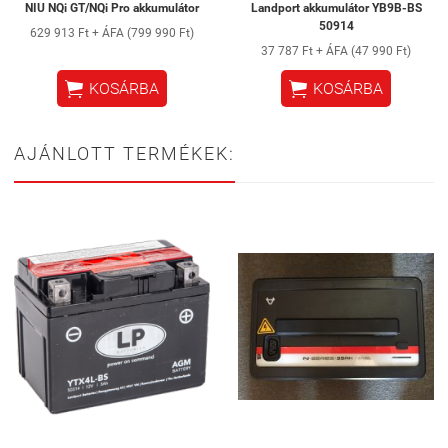
NIU NQi GT/NQi Pro akkumulátor
Landport akkumulátor YB9B-BS
50914
629 913 Ft + ÁFA (799 990 Ft)
37 787 Ft + ÁFA (47 990 Ft)


KOSÁRBA
KOSÁRBA
AJÁNLOTT TERMÉKEK: