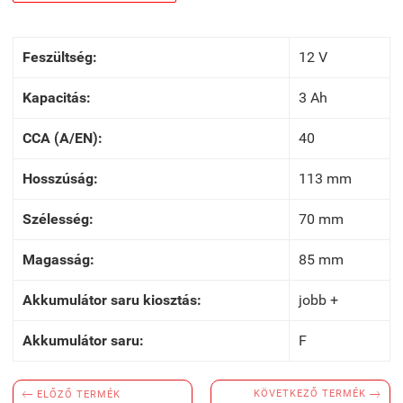
Feszültség:
12 V
Kapacitás:
3 Ah
CCA (A/EN):
40
Hosszúság:
113 mm
Szélesség:
70 mm
Magasság:
85 mm
Akkumulátor saru kiosztás:
jobb +
Akkumulátor saru:
F


KÖVETKEZŐ TERMÉK
ELŐZŐ TERMÉK