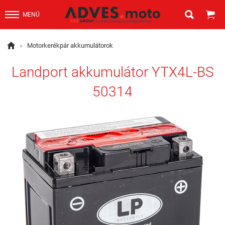


MENÜ

»
Motorkerékpár akkumulátorok
Landport akkumulátor YTX4L-BS
50314