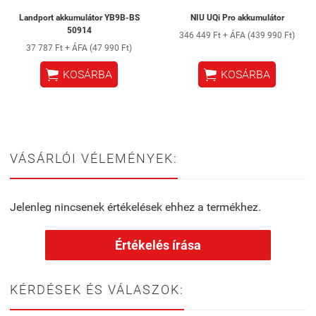
Landport akkumulátor YB9B-BS
NIU UQi Pro akkumulátor
50914
346 449 Ft + ÁFA (439 990 Ft)
37 787 Ft + ÁFA (47 990 Ft)


KOSÁRBA
KOSÁRBA
VÁSÁRLÓI VÉLEMÉNYEK:
Jelenleg nincsenek értékelések ehhez a termékhez.
Értékelés írása
KÉRDÉSEK ÉS VÁLASZOK: