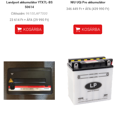
Landport akkumulátor YTX7L-BS
NIU UQi Pro akkumulátor
50614
346 449 Ft + ÁFA (439 990 Ft)
Cikkszám:
96100J4FT000
23 614 Ft + ÁFA (29 990 Ft)


KOSÁRBA
KOSÁRBA