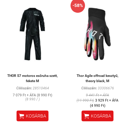
-58%
THOR S7 motoros esőruha szett,
Thor Agile offroad kesztyű,
fekete M
theory black, M
Cikkszám:
28510464
Cikkszám:
33306676
7 079 Ft + ÁFA (8 990 Ft)
9 441 Ft + ÁFA
(8 990 / )
(11 990 Ft)
3 929 Ft + ÁFA
(4 990 Ft)


KOSÁRBA
KOSÁRBA