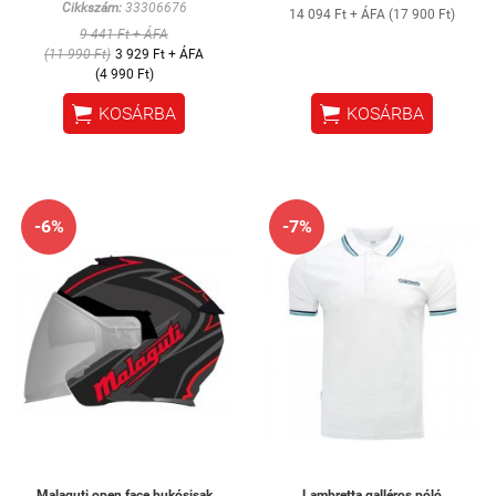
Cikkszám:
33306676
14 094 Ft + ÁFA (17 900 Ft)
9 441 Ft + ÁFA
(11 990 Ft)
3 929 Ft + ÁFA
(4 990 Ft)


KOSÁRBA
KOSÁRBA
-6%
-7%
Malaguti open face bukósisak
Lambretta galléros póló