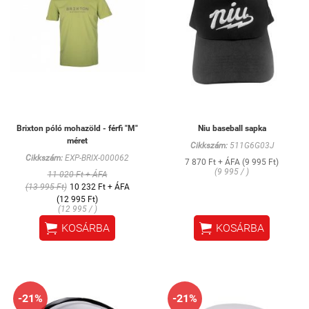
Brixton póló mohazöld - férfi "M"
Niu baseball sapka
méret
Cikkszám:
511G6G03J
Cikkszám:
EXP-BRIX-000062
7 870 Ft + ÁFA (9 995 Ft)
(9 995 / )
11 020 Ft + ÁFA
(13 995 Ft)
10 232 Ft + ÁFA
(12 995 Ft)
(12 995 / )


KOSÁRBA
KOSÁRBA
-21%
-21%