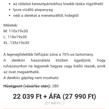
az oldalsó keresztpántokhoz kisebb táska rögzíthető
lycra vízálló alapanyag
védi a derekat a menetszéltől, hidegtől
Méretek:
M: 110x19x30
L: 118x19x30
XL: 135x19x30
A legmegfelelőbb felfújási zóna a 70%-os tartomány.
A deréköv használata közben ügyeljünk, hogy
ruházatunkon ne legyenek hegyes vagy kiálló részek, amik
az övet megsérthetik.
A deréköv gépileg nem mosható.
Hűségpont (vásárlás után):
280
22 039 Ft + ÁFA (27 990 Ft)
(27 990 Ft / )