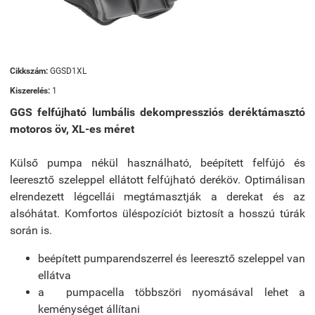
Cikkszám:
GGSD1XL
Kiszerelés:
1
GGS felfújható lumbális dekompressziós deréktámasztó
motoros öv, XL-es méret
Külső pumpa nékül használható, beépített felfújó és
leeresztő szeleppel ellátott felfújható deréköv. Optimálisan
elrendezett légcellái megtámasztják a derekat és az
alsóhátat. Komfortos üléspozíciót biztosít a hosszú túrák
során is.
beépített pumparendszerrel és leeresztő szeleppel van
ellátva
a pumpacella többszöri nyomásával lehet a
keménységet állítani