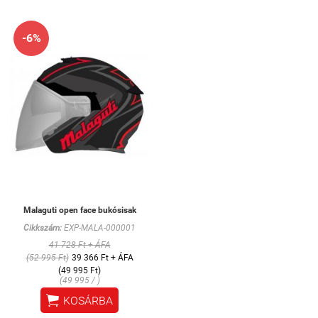
-6%
Malaguti open face bukósisak
Cikkszám:
EXP-MALA-000001
41 728 Ft + ÁFA
(52 995 Ft)
39 366 Ft + ÁFA
(49 995 Ft)
(49 995 / )

KOSÁRBA