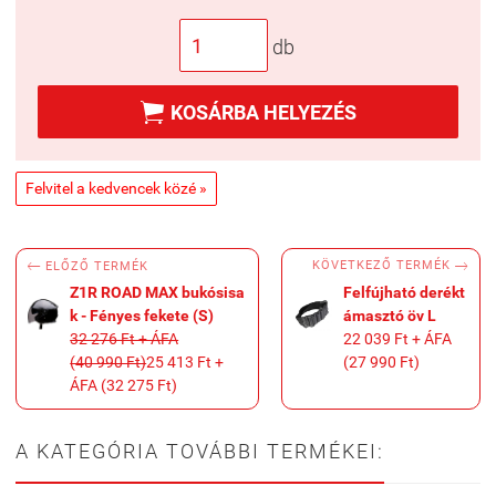
db

KOSÁRBA HELYEZÉS
Felvitel a kedvencek közé »


KÖVETKEZŐ TERMÉK
ELŐZŐ TERMÉK
Z1R ROAD MAX bukósisa
Felfújható derékt
k - Fényes fekete (S)
ámasztó öv L
32 276 Ft + ÁFA
22 039 Ft + ÁFA
(40 990 Ft)
25 413 Ft +
(27 990 Ft)
ÁFA (32 275 Ft)
A KATEGÓRIA TOVÁBBI TERMÉKEI: