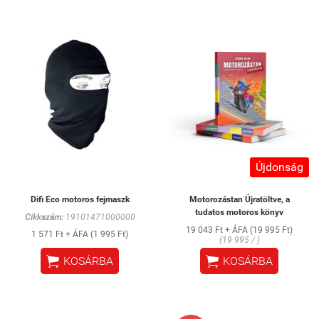
Újdonság
Difi Eco motoros fejmaszk
Motorozástan Újratöltve, a
tudatos motoros könyv
Cikkszám:
19101471000000
19 043 Ft + ÁFA (19 995 Ft)
1 571 Ft + ÁFA (1 995 Ft)
(19 995 / )


KOSÁRBA
KOSÁRBA