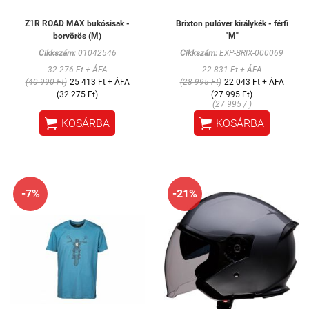
Z1R ROAD MAX bukósisak -
Brixton pulóver királykék - férfi
borvörös (M)
"M"
Cikkszám:
01042546
Cikkszám:
EXP-BRIX-000069
32 276 Ft + ÁFA
22 831 Ft + ÁFA
(40 990 Ft)
25 413 Ft + ÁFA
(28 995 Ft)
22 043 Ft + ÁFA
(32 275 Ft)
(27 995 Ft)
(27 995 / )


KOSÁRBA
KOSÁRBA
-7%
-21%