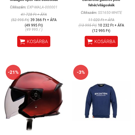
fehér/világoskék
Cikkszám:
EXP-MALA-000001
Cikkszám:
SS1650-WHITE
41 728 Ft + ÁFA
(52 995 Ft)
39 366 Ft + ÁFA
11 020 Ft + ÁFA
(49 995 Ft)
(13 995 Ft)
10 232 Ft + ÁFA
(49 995 / )
(12 995 Ft)


KOSÁRBA
KOSÁRBA
-21%
-3%