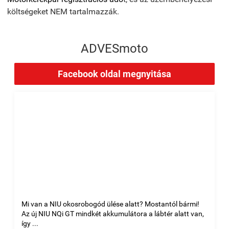
költségeket NEM tartalmazzák.
ADVESmoto
Facebook oldal megnyitása
Mi van a NIU okosrobogód ülése alatt? Mostantól bármi!
Az új NIU NQi GT mindkét akkumulátora a lábtér alatt van,
így ...