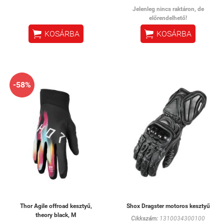
Jelenleg nincs raktáron, de
előrendelhető!


KOSÁRBA
KOSÁRBA
-58%
Thor Agile offroad kesztyű,
Shox Dragster motoros kesztyű
theory black, M
Cikkszám:
1310034300100