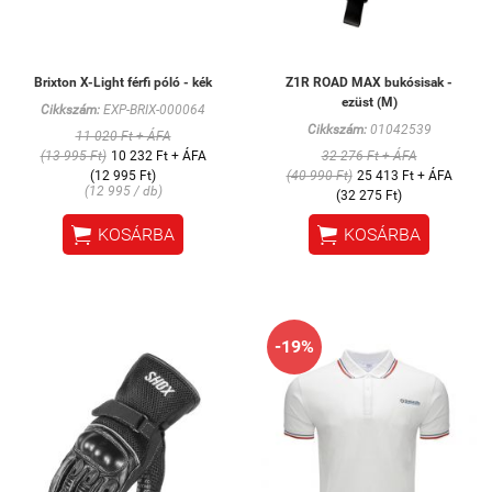
Brixton X-Light férfi póló - kék
Z1R ROAD MAX bukósisak -
ezüst (M)
Cikkszám:
EXP-BRIX-000064
Cikkszám:
01042539
11 020 Ft + ÁFA
(13 995 Ft)
10 232 Ft + ÁFA
32 276 Ft + ÁFA
(12 995 Ft)
(40 990 Ft)
25 413 Ft + ÁFA
(12 995 / db)
(32 275 Ft)


KOSÁRBA
KOSÁRBA
-19%