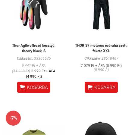
Thor Agile offroad kesztyű,
THOR S7 motoros esőruha szett,
theory black, S
fekete XXL
Cikkszám:
33306675
Cikkszám:
28510467
9 441 Ft + ÁFA
7 079 Ft + ÁFA (8 990 Ft)
(8 990 / )
(11 990 Ft)
3 929 Ft + ÁFA
(4 990 Ft)


KOSÁRBA
KOSÁRBA
-7%