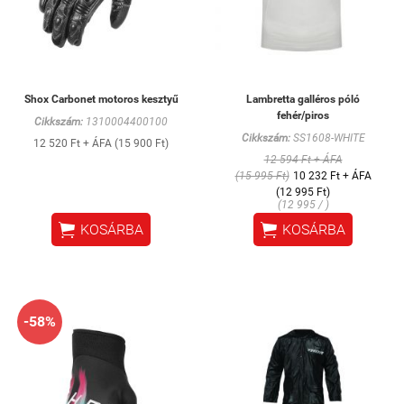
Shox Carbonet motoros kesztyű
Lambretta galléros póló
fehér/piros
Cikkszám:
1310004400100
Cikkszám:
SS1608-WHITE
12 520 Ft + ÁFA (15 900 Ft)
12 594 Ft + ÁFA
(15 995 Ft)
10 232 Ft + ÁFA
(12 995 Ft)
(12 995 / )


KOSÁRBA
KOSÁRBA
-58%