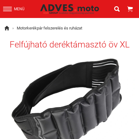


MENÜ

»
Motorkerékpár felszerelés és ruházat
Felfújható deréktámasztó öv XL