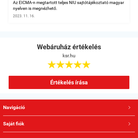
Az EICMA-n megtartott teljes NIU sajtótájékoztató magyar
nyelven is megnézhető.
2023. 11. 16.
Webáruház értékelés
ksr.hu





Értékelés írása
Navigáció

Saját fiók
