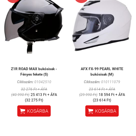
Z1R ROAD MAX bukósisak -
AFX FX-99 PEARL WHITE
Fényes fekete (S)
bukósisak (M)
Cikkszám:
01042510
Cikkszám:
010111079
32 276 Ft + ÁFA
23 614 Ft + ÁFA
(40 990 Ft)
25 413 Ft + ÁFA
(29 990 Ft)
18 594 Ft + ÁFA
(32 275 Ft)
(23 614 Ft)


KOSÁRBA
KOSÁRBA