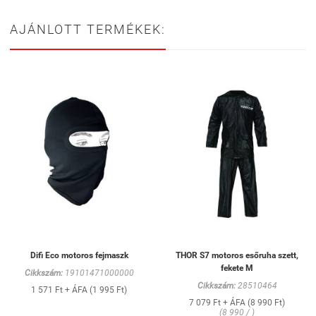
AJÁNLOTT TERMÉKEK:
Difi Eco motoros fejmaszk
THOR S7 motoros esőruha szett,
fekete M
Cikkszám:
19101471000000
Cikkszám:
28510464
1 571 Ft + ÁFA (1 995 Ft)
7 079 Ft + ÁFA (8 990 Ft)
(8 990 / )