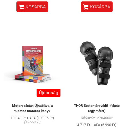


KOSÁRBA
KOSÁRBA
Újdonság
Motorozástan Újratöltve, a
THOR Sector térdvédő- fekete
tudatos motoros könyv
(egy méret)
19 043 Ft + ÁFA (19 995 Ft)
Cikkszám:
27040082
(19 995 / )
4 717 Ft + ÁFA (5 990 Ft)