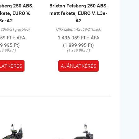
lsberg 250 ABS,
Brixton Felsberg 250 ABS,
kete, EURO V.
matt fekete, EURO V. L3e-
3e-A2
A2
2069-21grayblack
Cikkszám:
142069-21black
59 Ft + ÁFA
1 496 059 Ft + ÁFA
99 995 Ft)
(1 899 995 Ft)
99 995 / )
(1 899 995 / )
LATKÉRÉS
AJÁNLATKÉRÉS