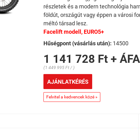
részletek és a modern technológia har
földút, országút vagy éppen a városi fo
méltó társad lesz.
Facelift modell, EURO5+
Hűségpont (vásárlás után):
14500
1 141 728 Ft + ÁFA
(1 449 995 Ft / )
AJÁNLATKÉRÉS
Felvitel a kedvencek közé »