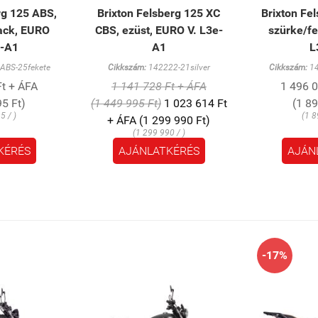
rg 125 ABS,
Brixton Felsberg 125 XC
Brixton Fe
ack, EURO
CBS, ezüst, EURO V. L3e-
szürke/fe
e-A1
A1
L
BS-25fekete
Cikkszám:
142222-21silver
Cikkszám:
14
Ft + ÁFA
1 141 728 Ft + ÁFA
1 496 0
5 Ft)
(1 449 995 Ft)
1 023 614 Ft
(1 8
5 / )
(1 8
+ ÁFA (1 299 990 Ft)
(1 299 990 / )
KÉRÉS
AJÁNLATKÉRÉS
AJÁN
-17%