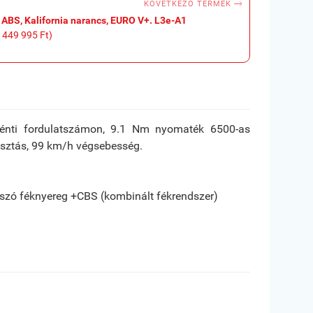

KÖVETKEZŐ TERMÉK
 ABS, Kalifornia narancs, EURO V+. L3e-A1
 449 995 Ft)
nkénti fordulatszámon, 9.1 Nm nyomaték 6500-as
asztás, 99 km/h végsebesség.
úszó féknyereg +CBS (kombinált fékrendszer)