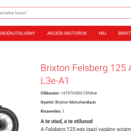
ÁNDÉKUTALVÁNY
AKCIÓS MOTOROK
NIU
BRIX
Brixton Felsberg 125 
L3e-A1
Cikkszám:
141870ABS-25fehér
Gyártó:
Brixton Motorkerékpár
Kiszerelés:
1
A te utad, a te stílusod
A Felsberg 125 egy igazi vagány scrambl