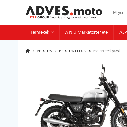
Termékek
A NIU Márkatörténete
AJ


»
BRIXTON
»
BRIXTON FELSBERG motorkerékpárok