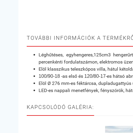
TOVÁBBI INFORMÁCIÓK A TERMÉKRŐ
Léghűtéses, egyhengeres,125cm3 hengerűrt
percenkénti fordulatszámon, elektromos üze
Elöl klasszikus teleszkópos villa, hátul kétold
-as első és
-es hátsó ab
100/90-18
120/80-17
Elöl Ø 276 mm-es féktárcsa, dupladugattyús 
LED-es nappali menetfények, fényszórók, háts
KAPCSOLÓDÓ GALÉRIA: