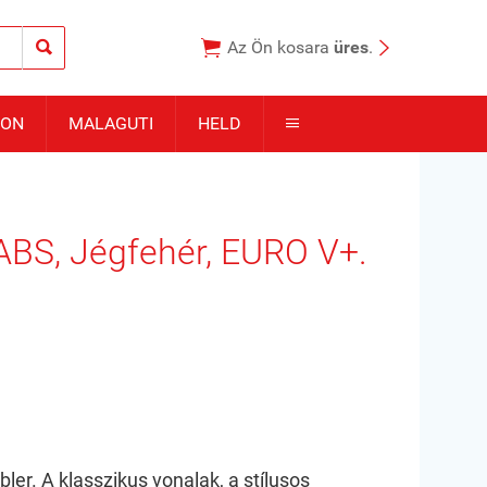



Az Ön kosara
üres
.
TON
MALAGUTI
HELD

ABS, Jégfehér, EURO V+.
er. A klasszikus vonalak, a stílusos