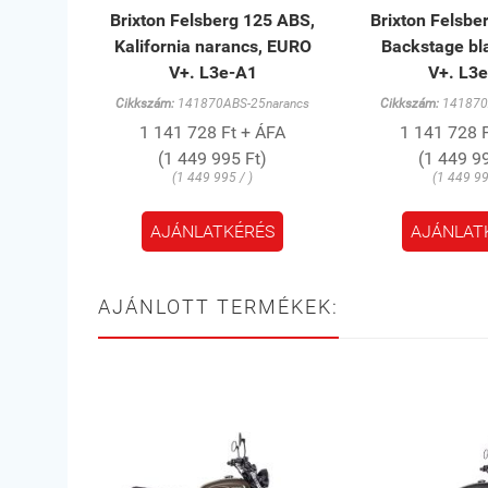
Brixton Felsberg 125 ABS,
Brixton Felsbe
Kalifornia narancs, EURO
Backstage bl
V+. L3e-A1
V+. L3
Cikkszám:
141870ABS-25narancs
Cikkszám:
141870A
1 141 728 Ft + ÁFA
1 141 728 
(1 449 995 Ft)
(1 449 99
(1 449 995 / )
(1 449 99
AJÁNLATKÉRÉS
AJÁNLAT
AJÁNLOTT TERMÉKEK: