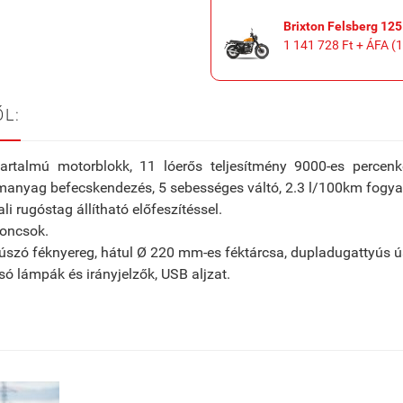
Brixton Felsberg 125
1 141 728 Ft + ÁFA (1
L:
artalmú motorblokk, 11 lóerős teljesítmény 9000-es perce
manyag befecskendezés, 5 sebességes váltó, 2.3 l/100km fogy
ali rugóstag állítható előfeszítéssel.
roncsok.
úszó féknyereg, hátul Ø 220 mm-es féktárcsa, dupladugattyús 
ó lámpák és irányjelzők, USB aljzat.