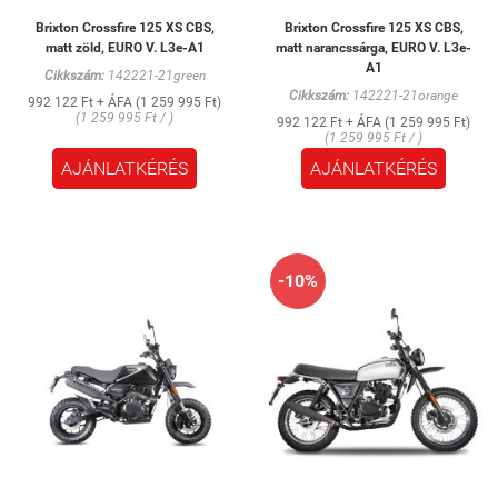
Brixton Crossfire 125 XS CBS,
Brixton Crossfire 125 XS CBS,
matt zöld, EURO V. L3e-A1
matt narancssárga, EURO V. L3e-
A1
Cikkszám:
142221-21green
Cikkszám:
142221-21orange
992 122 Ft + ÁFA (1 259 995 Ft)
(1 259 995 Ft / )
992 122 Ft + ÁFA (1 259 995 Ft)
(1 259 995 Ft / )
AJÁNLATKÉRÉS
AJÁNLATKÉRÉS
-10%