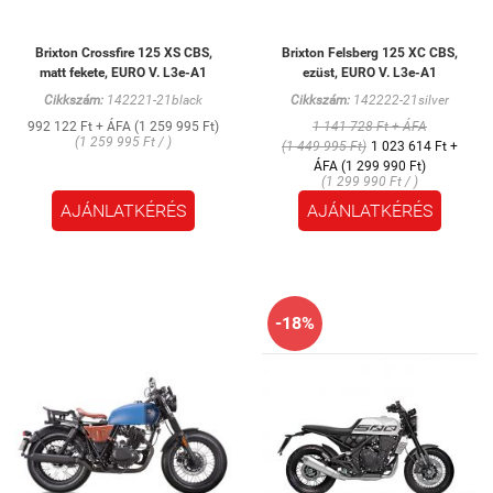
Brixton Crossfire 125 XS CBS,
Brixton Felsberg 125 XC CBS,
matt fekete, EURO V. L3e-A1
ezüst, EURO V. L3e-A1
Cikkszám:
142221-21black
Cikkszám:
142222-21silver
992 122 Ft + ÁFA (1 259 995 Ft)
1 141 728 Ft + ÁFA
(1 259 995 Ft / )
(1 449 995 Ft)
1 023 614 Ft +
ÁFA (1 299 990 Ft)
(1 299 990 Ft / )
AJÁNLATKÉRÉS
AJÁNLATKÉRÉS
-18%