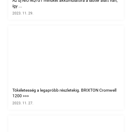
Az új NIU NQi GT mindkét akkumulátora a lábtér alatt van,
így ...
2023. 11. 29.
Tökéletesség a legapróbb részletekig. BRIXTON Cromwell
1200 >>>
2023. 11. 27.