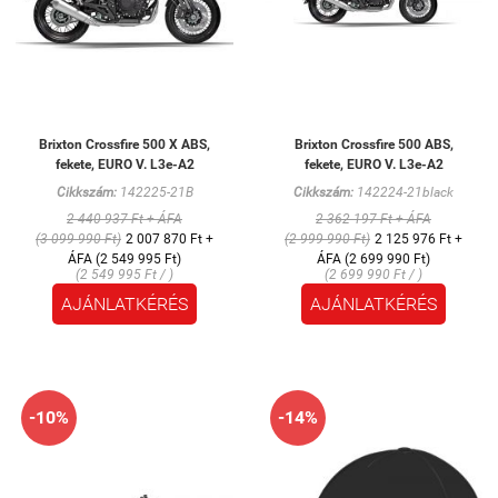
Brixton Crossfire 500 X ABS,
Brixton Crossfire 500 ABS,
fekete, EURO V. L3e-A2
fekete, EURO V. L3e-A2
Cikkszám:
142225-21B
Cikkszám:
142224-21black
2 440 937 Ft + ÁFA
2 362 197 Ft + ÁFA
(3 099 990 Ft)
2 007 870 Ft +
(2 999 990 Ft)
2 125 976 Ft +
ÁFA (2 549 995 Ft)
ÁFA (2 699 990 Ft)
(2 549 995 Ft / )
(2 699 990 Ft / )
AJÁNLATKÉRÉS
AJÁNLATKÉRÉS
-10%
-14%