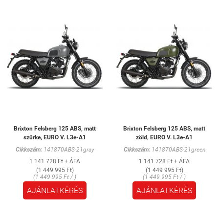
Brixton Felsberg 125 ABS, matt
Brixton Felsberg 125 ABS, matt
szürke, EURO V. L3e-A1
zöld, EURO V. L3e-A1
Cikkszám:
141870ABS-21gray
Cikkszám:
141870ABS-21green
1 141 728 Ft + ÁFA
1 141 728 Ft + ÁFA
(1 449 995 Ft)
(1 449 995 Ft)
(1 449 995 Ft / )
(1 449 995 Ft / )
AJÁNLATKÉRÉS
AJÁNLATKÉRÉS