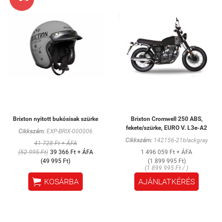
Brixton nyitott bukósisak szürke
Brixton Cromwell 250 ABS,
fekete/szürke, EURO V. L3e-A2
Cikkszám:
EXP-BRIX-000006
Cikkszám:
142156-21blackgray
41 728 Ft + ÁFA
(52 995 Ft)
39 366 Ft + ÁFA
1 496 059 Ft + ÁFA
(49 995 Ft)
(1 899 995 Ft)
(1 899 995 Ft / )

KOSÁRBA
AJÁNLATKÉRÉS