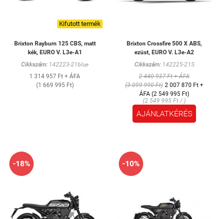
Kifutott termék
Brixton Rayburn 125 CBS, matt
Brixton Crossfire 500 X ABS,
kék, EURO V. L3e-A1
ezüst, EURO V. L3e-A2
Cikkszám:
142223-21blue
Cikkszám:
142225-21S
1 314 957 Ft + ÁFA
2 440 937 Ft + ÁFA
(1 669 995 Ft)
(3 099 990 Ft)
2 007 870 Ft +
ÁFA (2 549 995 Ft)
(2 549 995 Ft / )
AJÁNLATKÉRÉS
-18%
-10%