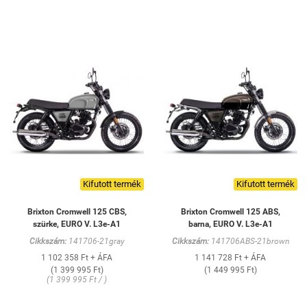
Kifutott termék
Kifutott termék
Brixton Cromwell 125 CBS,
Brixton Cromwell 125 ABS,
szürke, EURO V. L3e-A1
barna, EURO V. L3e-A1
Cikkszám:
141706-21gray
Cikkszám:
141706ABS-21brown
1 102 358 Ft + ÁFA
1 141 728 Ft + ÁFA
(1 399 995 Ft)
(1 449 995 Ft)
(1 399 995 Ft / )