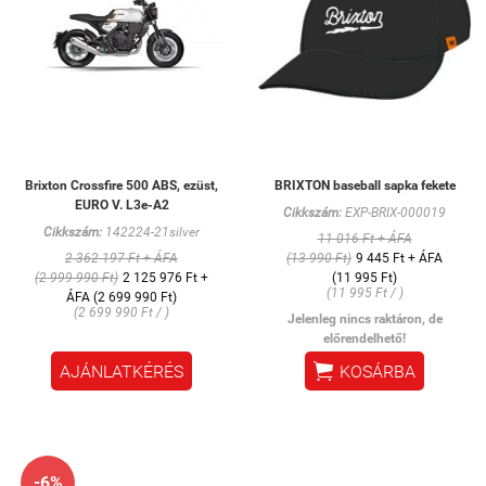
Brixton Crossfire 500 ABS, ezüst,
BRIXTON baseball sapka fekete
EURO V. L3e-A2
Cikkszám:
EXP-BRIX-000019
Cikkszám:
142224-21silver
11 016 Ft + ÁFA
2 362 197 Ft + ÁFA
(13 990 Ft)
9 445 Ft + ÁFA
(2 999 990 Ft)
2 125 976 Ft +
(11 995 Ft)
(11 995 Ft / )
ÁFA (2 699 990 Ft)
(2 699 990 Ft / )
Jelenleg nincs raktáron, de
előrendelhető!

AJÁNLATKÉRÉS
KOSÁRBA
-6%