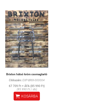
Brixton hátsó króm csomagtartó
Cikkszám:
EXP-BRIX-000004
67 709 Ft + ÁFA (85 990 Ft)
(85 990 Ft / db)

KOSÁRBA