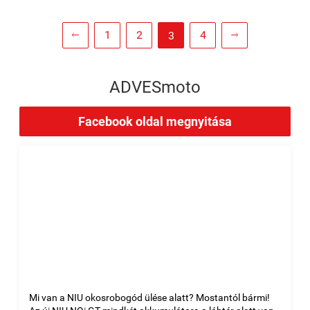
1
2
4
3


ADVESmoto
Facebook oldal megnyitása
Mi van a NIU okosrobogód ülése alatt? Mostantól bármi!