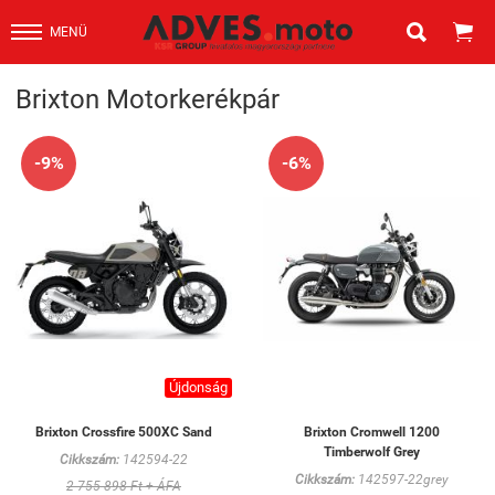


MENÜ
Brixton Motorkerékpár
-9%
-6%
Újdonság
Brixton Crossfire 500XC Sand
Brixton Cromwell 1200
Timberwolf Grey
Cikkszám:
142594-22
Cikkszám:
142597-22grey
2 755 898 Ft + ÁFA