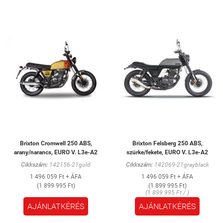
Brixton Cromwell 250 ABS,
Brixton Felsberg 250 ABS,
arany/narancs, EURO V. L3e-A2
szürke/fekete, EURO V. L3e-A2
Cikkszám:
142156-21gold
Cikkszám:
142069-21grayblack
1 496 059 Ft + ÁFA
1 496 059 Ft + ÁFA
(1 899 995 Ft)
(1 899 995 Ft)
(1 899 995 Ft / )
AJÁNLATKÉRÉS
AJÁNLATKÉRÉS