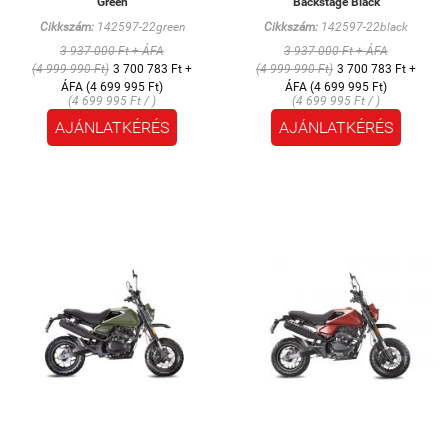
Green
Backstage Black
Cikkszám:
142597-22green
Cikkszám:
142597-22black
3 937 000 Ft + ÁFA
3 937 000 Ft + ÁFA
(4 999 990 Ft)
3 700 783 Ft +
(4 999 990 Ft)
3 700 783 Ft +
ÁFA (4 699 995 Ft)
ÁFA (4 699 995 Ft)
(4 699 995 Ft / )
(4 699 995 Ft / )
AJÁNLATKÉRÉS
AJÁNLATKÉRÉS