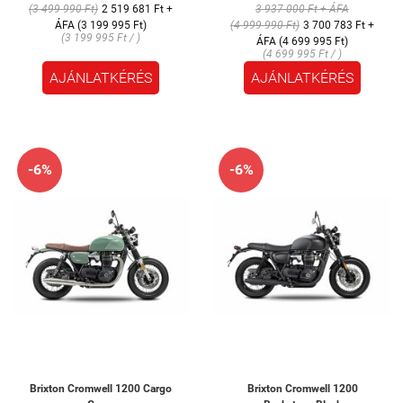
(3 499 990 Ft)
2 519 681 Ft +
3 937 000 Ft + ÁFA
ÁFA (3 199 995 Ft)
(4 999 990 Ft)
3 700 783 Ft +
(3 199 995 Ft / )
ÁFA (4 699 995 Ft)
(4 699 995 Ft / )
AJÁNLATKÉRÉS
AJÁNLATKÉRÉS
-6%
-6%
Brixton Cromwell 1200 Cargo
Brixton Cromwell 1200