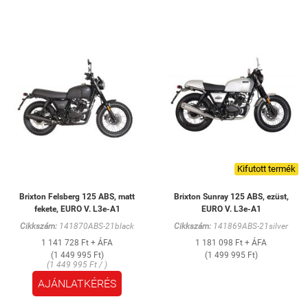
Kifutott termék
Brixton Felsberg 125 ABS, matt
Brixton Sunray 125 ABS, ezüst,
fekete, EURO V. L3e-A1
EURO V. L3e-A1
Cikkszám:
141870ABS-21black
Cikkszám:
141869ABS-21silver
1 141 728 Ft + ÁFA
1 181 098 Ft + ÁFA
(1 449 995 Ft)
(1 499 995 Ft)
(1 449 995 Ft / )
AJÁNLATKÉRÉS