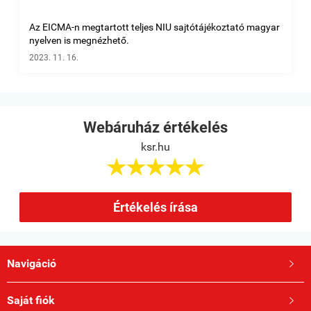
Az EICMA-n megtartott teljes NIU sajtótájékoztató magyar
nyelven is megnézhető.
2023. 11. 16.
Webáruház értékelés
ksr.hu





Értékelés írása
Navigáció

Saját fiók
