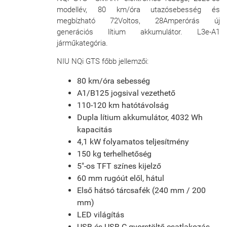
modellév, 80 km/óra utazósebesség és
megbízható 72Voltos, 28Amperórás új
generációs lítium akkumulátor. L3e-A1
járműkategória.
NIU NQi GTS főbb jellemzői:
80 km/óra sebesség
A1/B125 jogsival vezethető
110-120 km hatótávolság
Dupla lítium akkumulátor, 4032 Wh
kapacitás
4,1 kW folyamatos teljesítmény
150 kg terhelhetőség
5"-os TFT színes kijelző
60 mm rugóút elől, hátul
Első hátsó tárcsafék (240 mm / 200
mm)
LED világítás
USB és USB C gyorstöltő csatlakozás