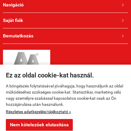
Navigáció

Saját fiók

Bemutatkozás

Ez az oldal cookie-kat használ.
A böngészés folytatásával jóváhagyja, hogy használjunk az oldal
működéséhez szükséges cookie-kat. Statisztikai, marketing célú
vagy személyre szabással kapcsolatos cookie-kat csak az Ön
hozzájárulása után használunk.
Elérhetőségek

Részletes adatkezelési tájékoztató »
Nem kötelezőek elutasítása
ksr.hu -
Ly8 KFT
-
ÁSZF
-
Adatkezelési tájékoztató