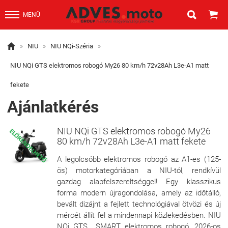


MENÜ

»
NIU
»
NIU NQi-Széria
»
NIU NQi GTS elektromos robogó My26 80 km/h 72v28Ah L3e-A1 matt
fekete
Ajánlatkérés
NIU NQi GTS elektromos robogó My26
80 km/h 72v28Ah L3e-A1 matt fekete
A legolcsóbb elektromos robogó az A1-es (125-
ös) motorkategóriában a NIU-tól, rendkívül
gazdag alapfelszereltséggel! Egy klasszikus
forma modern újragondolása, amely az időtálló,
bevált dizájnt a fejlett technológiával ötvözi és új
mércét állít fel a mindennapi közlekedésben. NIU
NQi GTS SMART elektromos robogó, 2026-os