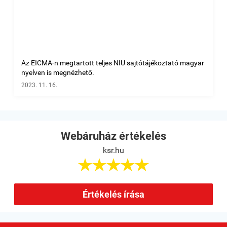
Az EICMA-n megtartott teljes NIU sajtótájékoztató magyar
nyelven is megnézhető.
2023. 11. 16.
Webáruház értékelés
ksr.hu





Értékelés írása