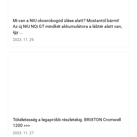
Mi van a NIU okosrobogód ülése alatt? Mostantól bármi!
Az új NIU NQi GT mindkét akkumulátora a lábtér alatt van,
így ...
2023. 11. 29.
Tökéletesség a legapróbb részletekig. BRIXTON Cromwell
1200 >>>
2023. 11. 27.