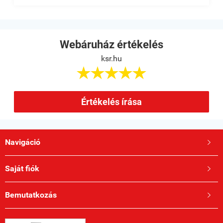
Webáruház értékelés
ksr.hu





Értékelés írása
Navigáció

Saját fiók

Bemutatkozás
