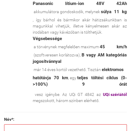
Panasonic lítium-ion 48V 42Ah
súlya 11 kg
akkumulátora gondoskodik, melynek
, így bárhol és bármikor akár hátizsákunkban is
magunkkal vihetjük, illetve kényelmesen akár az
irodában vagy kávézóban is tölthetjük.
Végsebessége
45 km/h
a törvénynek megfelelően maximum
B vagy AM kategóriás
(szoftveresen korlátozva),
jogosítvánnyal
elektromos
már 14 éves kortól vezethető. Tisztán
hatótávja 70 km
teljes töltési ciklus (0-
, egy
>100%) 9 órát
vesz igénybe. Az UQi GT 4842 az
UQi szériától
megszokott, három színben elérhető.
Név*: