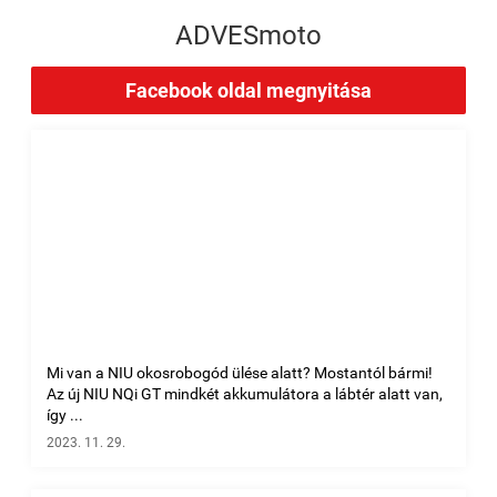
ADVESmoto
Facebook oldal megnyitása
Mi van a NIU okosrobogód ülése alatt? Mostantól bármi!
Az új NIU NQi GT mindkét akkumulátora a lábtér alatt van,
így ...
2023. 11. 29.