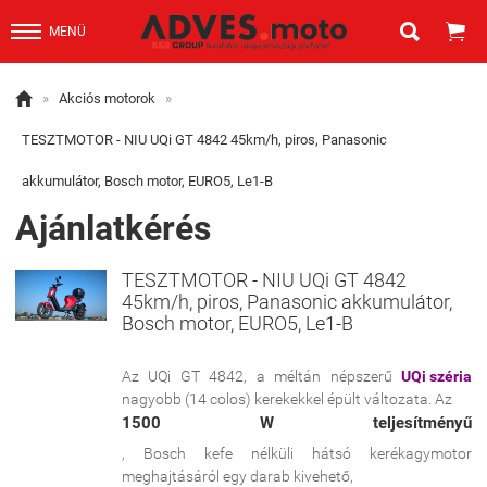


MENÜ

»
Akciós motorok
»
TESZTMOTOR - NIU UQi GT 4842 45km/h, piros, Panasonic
akkumulátor, Bosch motor, EURO5, Le1-B
Ajánlatkérés
TESZTMOTOR - NIU UQi GT 4842
45km/h, piros, Panasonic akkumulátor,
Bosch motor, EURO5, Le1-B
Az UQi GT 4842, a méltán népszerű
UQi széria
nagyobb (14 colos) kerekekkel épült változata. Az
1500 W teljesítményű
, Bosch kefe nélküli hátsó kerékagymotor
meghajtásáról egy darab kivehető,